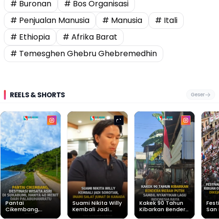
# Buronan
# Bos Organisasi
# Penjualan Manusia
# Manusia
# Itali
# Ethiopia
# Afrika Barat
# Temesghen Ghebru Ghebremedhin
REELS & SHORTS
Geser
Pantai
Suami Nikita Willy
Kakek 90 Tahun
Fest
Cikembang,
Kembali Jadi
Kibarkan Bendera
San 
Destinasi Wisata
Sorotan, Imami
Merah Putih
Rib