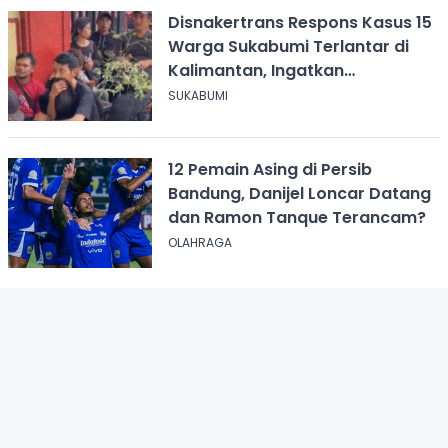
Disnakertrans Respons Kasus 15
Warga Sukabumi Terlantar di
Kalimantan, Ingatkan
Pentingnya Perjanjian Kerja
SUKABUMI
12 Pemain Asing di Persib
Bandung, Danijel Loncar Datang
dan Ramon Tanque Terancam?
OLAHRAGA