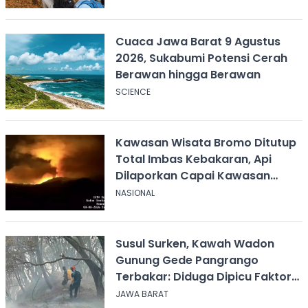
Dampingi
Cuaca Jawa Barat 9 Agustus
2026, Sukabumi Potensi Cerah
Berawan hingga Berawan
SCIENCE
Kawasan Wisata Bromo Ditutup
Total Imbas Kebakaran, Api
Dilaporkan Capai Kawasan
Sabana
NASIONAL
Susul Surken, Kawah Wadon
Gunung Gede Pangrango
Terbakar: Diduga Dipicu Faktor
Alam
JAWA BARAT