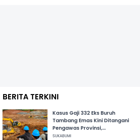
BERITA TERKINI
Kasus Gaji 332 Eks Buruh
Tambang Emas Kini Ditangani
Pengawas Provinsi,
Disnakertrans Sukabumi Terus
SUKABUMI