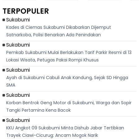
Asri Di Sukabumi,
Salat Jumat Di
Sambil Nyanyikan
Berl
Hanya 40 Menit
Kanada
Lagu Indonesia
Dike
TERPOPULER
Dari
Raya
Ban
Palabuhanratu
Sukabumi
Kades di Ciemas Sukabumi Dikabarkan Dijemput
Satnarkoba, Polisi Benarkan Ada Penindakan
Sukabumi
Pemkab Sukabumi Mulai Berlakukan Tarif Parkir Resmi di 13
Lokasi Wisata, Petugas Pakai Rompi Khusus
Sukabumi
Ayah di Sukabumi Cabuli Anak Kandung, Sejak SD Hingga
SMA
Sukabumi
Korban Bentrok Geng Motor di Sukabumi, Warga dan Sopir
Tangki Pertamina Kena Bacok
Sukabumi
KKU Angkot 09 Sukabumi Minta Dishub Jabar Tertibkan
Trayek Ciawi-Cicurug: Ancam Mogok Narik