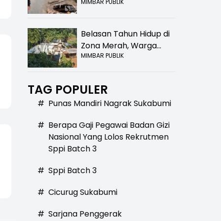
MIMBAR PUBLIK
Bolong! Bahaya Bagi
Pengendara
Belasan Tahun Hidup di
Zona Merah, Warga
MIMBAR PUBLIK
Kampung Nangewer
Purabaya Masih
Menanti Kepastian
TAG POPULER
Relokasi
#
Punas Mandiri Nagrak Sukabumi
#
Berapa Gaji Pegawai Badan Gizi
Nasional Yang Lolos Rekrutmen
Sppi Batch 3
#
Sppi Batch 3
#
Cicurug Sukabumi
#
Sarjana Penggerak