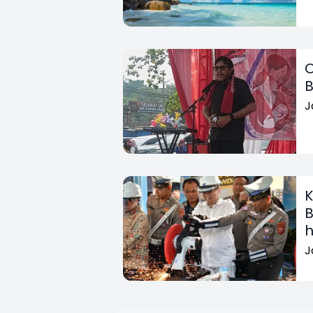
O
B
J
K
B
h
J