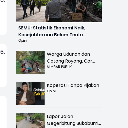
SEMU: Statistik Ekonomi Naik,
Kesejahteraan Belum Tentu
Opini
6,
Warga Udunan dan
Gotong Royong, Cor
MIMBAR PUBLIK
Jalan Hancur di
Nyalindung Sukabumi
Koperasi Tanpa Pijakan
Opini
Lapor Jalan
Gegerbitung Sukabumi