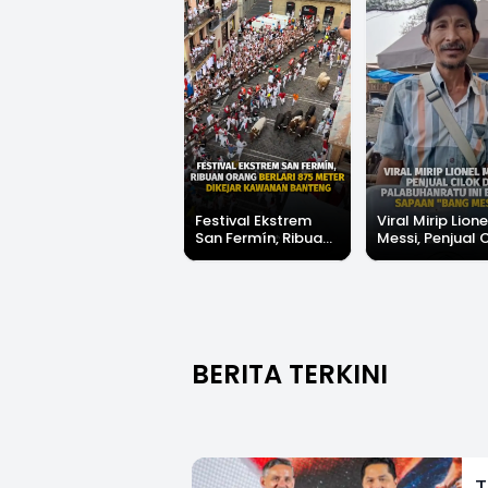
Festival Ekstrem
Viral Mirip Lione
San Fermín, Ribuan
Messi, Penjual 
Orang Berlari 875
di Palabuhanrat
Meter Dikejar
Banjir Sapaan 
Kawanan Banteng
Messi"
BERITA TERKINI
T