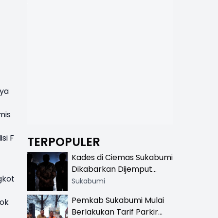
nya
mis
si F
TERPOPULER
Kades di Ciemas Sukabumi
Dikabarkan Dijemput
gkot
Satnarkoba, Polisi
Sukabumi
Benarkan Ada Penindakan
Pemkab Sukabumi Mulai
bok
Berlakukan Tarif Parkir