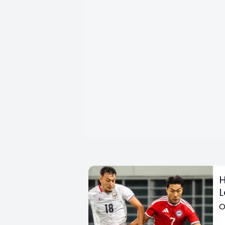
H
L
O