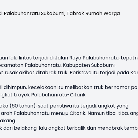
aan
lalu lintas terjadi di Jalan Raya
Palabuhanratu
, tepat
 Kecamatan Palabuhanratu, Kabupaten
Sukabumi
.
usak akibat ditabrak truk. Peristiwa itu terjadi pada Ka
l dihimpun, kecelakaan itu melibatkan truk bernomor poli
gkot trayek Palabuhanratu-Citarik.
a (60 tahun), saat peristiwa itu terjadi, angkot yang
 arah Palabuhanratu menuju Citarik. Namun tiba-tiba, an
lakang.
uk dari belakang, lalu angkot terbalik dan menabrak tem