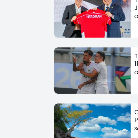
J
O
T
1
O
C
P
S