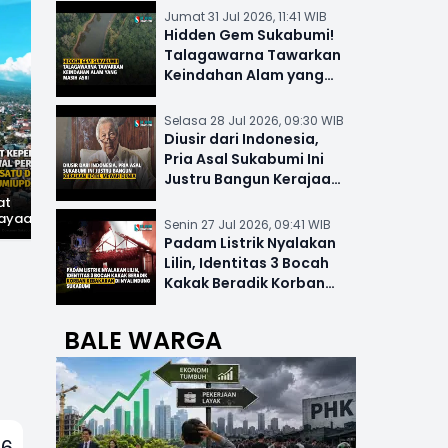
Jumat 31 Jul 2026, 11:41 WIB
Hidden Gem Sukabumi!
Talagawarna Tawarkan
Keindahan Alam yang
Masih Asri
Selasa 28 Jul 2026, 09:30 WIB
Diusir dari Indonesia,
Pria Asal Sukabumi Ini
Justru Bangun Kerajaan
Hotel Mewah Dunia
at
Hilangnya Jejak
Widal: Sandi Lama
ayaan,
Kejayaan: Saat Teh
yang Masih Hidup di
Senin 27 Jul 2026, 09:41 WIB
wal
Parakansalak
Sukabumi
Padam Listrik Nyalakan
han: Jejak
Kuasai Pasar Eropa,
Lilin, Identitas 3 Bocah
ekade
Kini Tinggal Sejarah
miupdate.com
Kakak Beradik Korban
Kebakaran di Nyalindung
BALE WARGA
6,