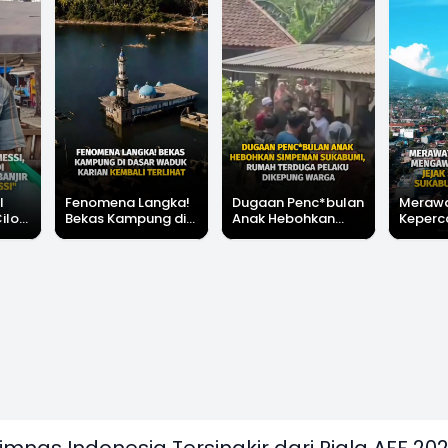
l
Fenomena Langka!
Dugaan Penc*bulan
Meraw
Cilok
Bekas Kampung di
Anak Hebohkan
Keperc
u Ini
Dasar Waduk Karian
Simpenan
Menga
"Bang
Kembali Terlihat
Sukabumi, Rumah
Peruba
Terduga Pelaku
Satu D
Dikepung Warga
Sukabu
imnas Indonesia Tersingkir dari Piala AFF 202