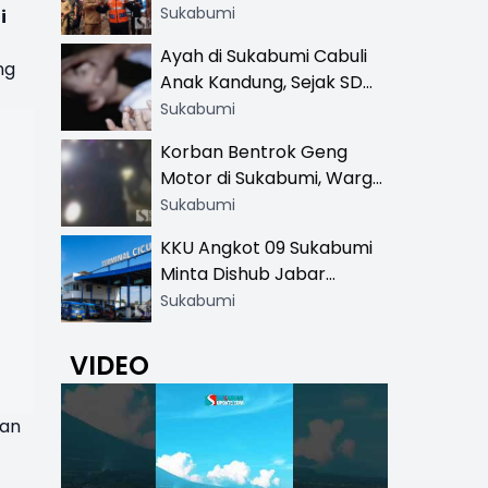
Resmi di 13 Lokasi Wisata,
Sukabumi
i
Petugas Pakai Rompi
Ayah di Sukabumi Cabuli
Khusus
ng
Anak Kandung, Sejak SD
Hingga SMA
Sukabumi
Korban Bentrok Geng
Motor di Sukabumi, Warga
dan Sopir Tangki
Sukabumi
Pertamina Kena Bacok
KKU Angkot 09 Sukabumi
Minta Dishub Jabar
Tertibkan Trayek Ciawi-
Sukabumi
Cicurug: Ancam Mogok
Narik
VIDEO
dan