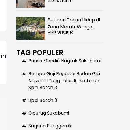
MIMBAR PUBLIK
Bolong! Bahaya Bagi
Pengendara
Belasan Tahun Hidup di
Zona Merah, Warga
MIMBAR PUBLIK
Kampung Nangewer
Purabaya Masih
Menanti Kepastian
TAG POPULER
Relokasi
mi
#
Punas Mandiri Nagrak Sukabumi
#
Berapa Gaji Pegawai Badan Gizi
Nasional Yang Lolos Rekrutmen
Sppi Batch 3
#
Sppi Batch 3
#
Cicurug Sukabumi
#
Sarjana Penggerak