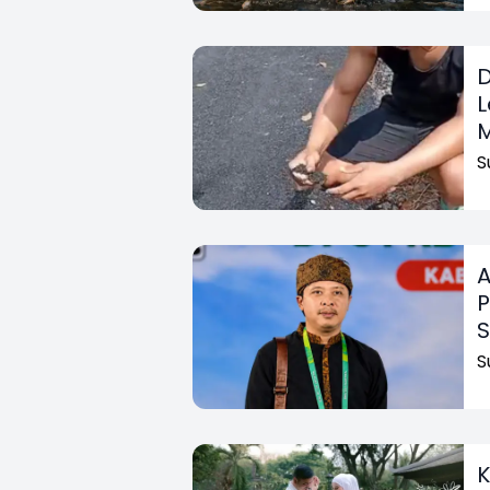
D
L
S
A
P
S
K