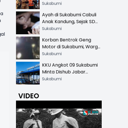
Resmi di 13 Lokasi Wisata,
Sukabumi
Petugas Pakai Rompi
ta
Ayah di Sukabumi Cabuli
Khusus
n
Anak Kandung, Sejak SD
Hingga SMA
Sukabumi
gal
Korban Bentrok Geng
Motor di Sukabumi, Warga
dan Sopir Tangki
Sukabumi
Pertamina Kena Bacok
KKU Angkot 09 Sukabumi
Minta Dishub Jabar
Tertibkan Trayek Ciawi-
Sukabumi
Cicurug: Ancam Mogok
Narik
VIDEO