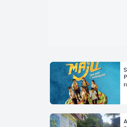
S
P
F
A