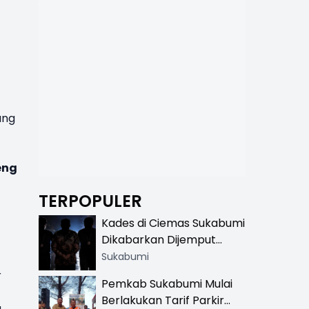
ang
eng
TERPOPULER
Kades di Ciemas Sukabumi
Dikabarkan Dijemput
Satnarkoba, Polisi
Sukabumi
Benarkan Ada Penindakan
r
Pemkab Sukabumi Mulai
Berlakukan Tarif Parkir
g