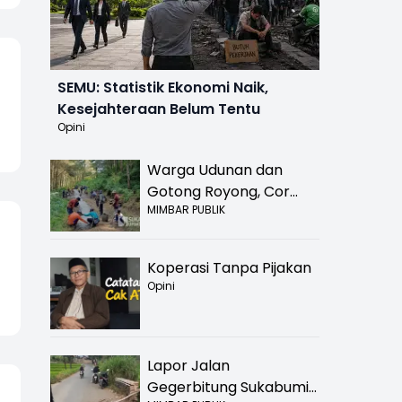
SEMU: Statistik Ekonomi Naik,
Kesejahteraan Belum Tentu
Opini
Warga Udunan dan
Gotong Royong, Cor
MIMBAR PUBLIK
Jalan Hancur di
Nyalindung Sukabumi
Koperasi Tanpa Pijakan
Opini
Lapor Jalan
Gegerbitung Sukabumi