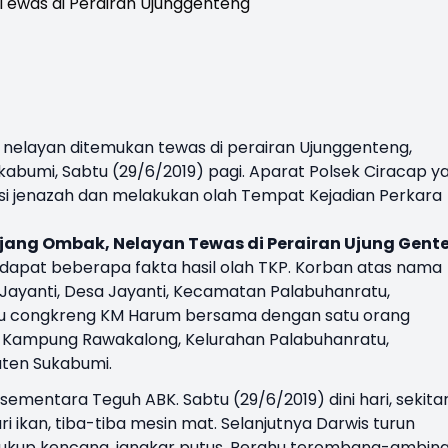
 nelayan ditemukan tewas di perairan
Ujunggenteng
,
bumi, Sabtu (29/6/2019) pagi. Aparat Polsek Ciracap y
asi jenazah dan melakukan olah Tempat Kejadian Perkara
erjang Ombak,
Nelayan
Tewas
di Perairan Ujung Gent
ndapat beberapa fakta hasil olah TKP. Korban atas nama
ayanti, Desa Jayanti, Kecamatan Palabuhanratu,
hu congkreng KM Harum bersama dengan satu orang
a Kampung Rawakalong, Kelurahan Palabuhanratu,
ten Sukabumi.
sementara Teguh ABK. Sabtu (29/6/2019) dini hari, sekita
i ikan, tiba-tiba mesin mat. Selanjutnya Darwis turun
cukup kencang, jangkar putus. Perahu terombang-ambin