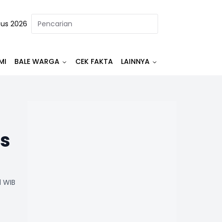
tus 2026
MI
BALE WARGA
CEK FAKTA
LAINNYA
as
1 WIB