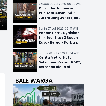
Selasa 28 Jul 2026, 09:30 WIB
Diusir dari Indonesia,
Pria Asal Sukabumi Ini
Justru Bangun Kerajaan
at
Hilangnya Jejak
Widal: Sandi Lama
Hotel Mewah Dunia
ayaan,
Kejayaan: Saat Teh
yang Masih Hidup di
Senin 27 Jul 2026, 09:41 WIB
wal
Parakansalak
Sukabumi
han: Jejak
Kuasai Pasar Eropa,
Padam Listrik Nyalakan
ekade
Kini Tinggal Sejarah
Lilin, Identitas 3 Bocah
miupdate.com
Kakak Beradik Korban
Kebakaran di Nyalindung
Kamis 23 Jul 2026, 21:04 WIB
Cerita Meti di Kota
Sukabumi: Korban KDRT,
Bertahan Hidup di
Musala-MCK Bersama 2
Anaknya
BALE WARGA
g