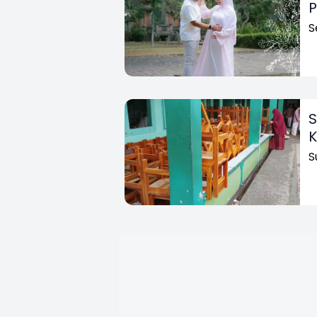
P
S
S
K
S