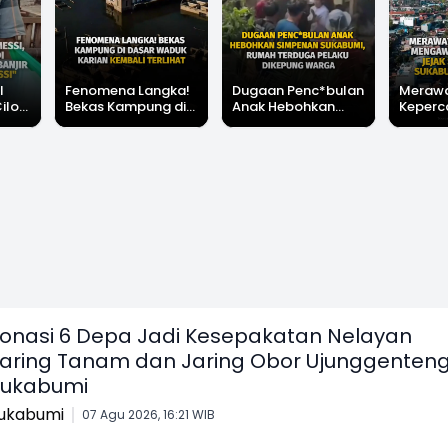
l
Fenomena Langka!
Dugaan Penc*bulan
Meraw
Cilok
Bekas Kampung di
Anak Hebohkan
Keperc
u Ini
Dasar Waduk Karian
Simpenan
Menga
"Bang
Kembali Terlihat
Sukabumi, Rumah
Peruba
Terduga Pelaku
Satu D
Dikepung Warga
Sukabu
onasi 6 Depa Jadi Kesepakatan Nelayan
aring Tanam dan Jaring Obor Ujunggenten
Sukabumi
ukabumi
07 Agu 2026, 16:21 WIB