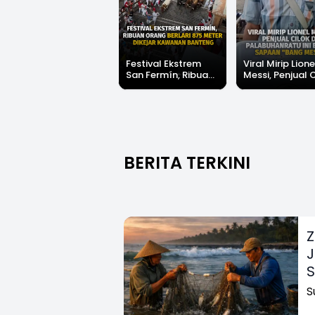
Festival Ekstrem
Viral Mirip Lione
San Fermín, Ribuan
Messi, Penjual 
Orang Berlari 875
di Palabuhanrat
Meter Dikejar
Banjir Sapaan 
Kawanan Banteng
Messi"
BERITA TERKINI
Z
J
S