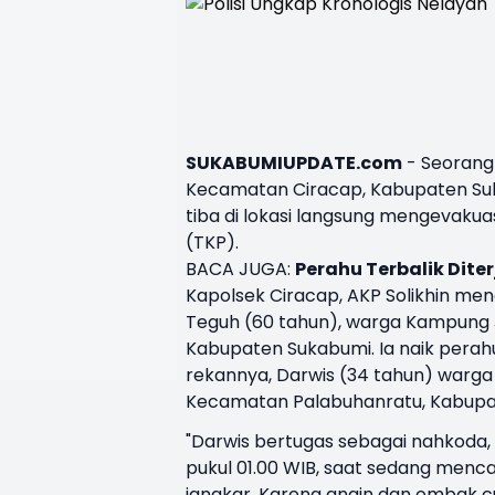
SUKABUMIUPDATE.com
- Seorang
Kecamatan Ciracap, Kabupaten Suka
tiba di lokasi langsung mengevaku
(TKP).
BACA JUGA:
Perahu
Terbalik Dit
Kapolsek Ciracap, AKP Solikhin me
Teguh (60 tahun), warga Kampung J
Kabupaten Sukabumi. Ia naik pera
rekannya, Darwis (34 tahun) warg
Kecamatan Palabuhanratu, Kabupa
"Darwis bertugas sebagai nahkoda, 
pukul 01.00 WIB, saat sedang mencar
jangkar. Karena angin dan ombak 