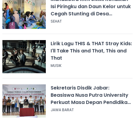
Isi Piringku dan Daun Kelor untuk
Cegah Stunting di Desa
Calingcing
SEHAT
Lirik Lagu THIS & THAT Stray Kids:
I'll Take This and That, This and
That
MUSIK
Sekretaris Disdik Jabar:
Beasiswa Nusa Putra University
Perkuat Masa Depan Pendidikan
Jawa Barat
JAWA BARAT