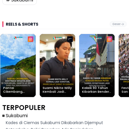
REELS & SHORTS
Geser
Pantai
Suami Nikita Willy
Kakek 90 Tahun
Fest
Cikembang,
Kembali Jadi
Kibarkan Bendera
San 
Destinasi Wisata
Sorotan, Imami
Merah Putih
Rib
Asri Di Sukabumi,
Salat Jumat Di
Sambil Nyanyikan
Berl
Hanya 40 Menit
Kanada
Lagu Indonesia
Dike
TERPOPULER
Dari
Raya
Ban
Palabuhanratu
Sukabumi
Kades di Ciemas Sukabumi Dikabarkan Dijemput