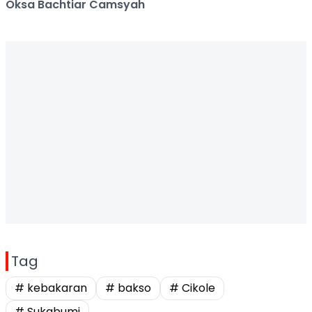
Oksa Bachtiar Camsyah
Tag
# kebakaran
# bakso
# Cikole
# Sukabumi