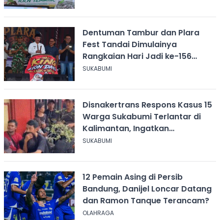
Dentuman Tambur dan Plara
Fest Tandai Dimulainya
Rangkaian Hari Jadi ke-156
Kabupaten Sukabumi
SUKABUMI
Disnakertrans Respons Kasus 15
Warga Sukabumi Terlantar di
Kalimantan, Ingatkan
Pentingnya Perjanjian Kerja
SUKABUMI
12 Pemain Asing di Persib
Bandung, Danijel Loncar Datang
dan Ramon Tanque Terancam?
OLAHRAGA