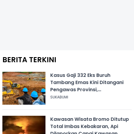
BERITA TERKINI
Kasus Gaji 332 Eks Buruh
Tambang Emas Kini Ditangani
Pengawas Provinsi,
Disnakertrans Sukabumi Terus
SUKABUMI
Dampingi
Kawasan Wisata Bromo Ditutup
Total Imbas Kebakaran, Api
Dilaporkan Capai Kawasan