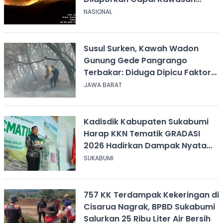
Sabana
NASIONAL
Susul Surken, Kawah Wadon
Gunung Gede Pangrango
Terbakar: Diduga Dipicu Faktor
Alam
JAWA BARAT
Kadisdik Kabupaten Sukabumi
Harap KKN Tematik GRADASI
2026 Hadirkan Dampak Nyata
bagi Masyarakat
SUKABUMI
757 KK Terdampak Kekeringan di
Cisarua Nagrak, BPBD Sukabumi
Salurkan 25 Ribu Liter Air Bersih