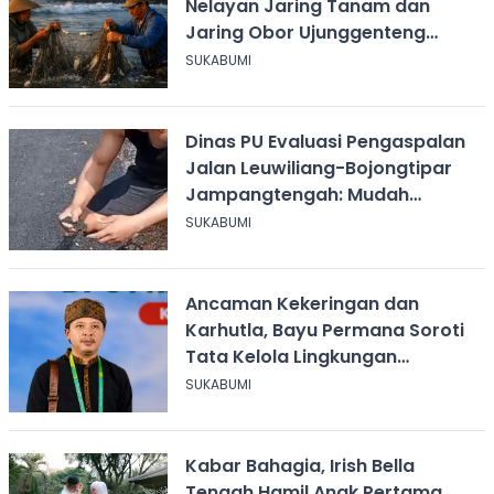
Nelayan Jaring Tanam dan
Jaring Obor Ujunggenteng
Sukabumi
SUKABUMI
Dinas PU Evaluasi Pengaspalan
Jalan Leuwiliang-Bojongtipar
Jampangtengah: Mudah
Mengelupas
SUKABUMI
Ancaman Kekeringan dan
Karhutla, Bayu Permana Soroti
Tata Kelola Lingkungan
Sukabumi
SUKABUMI
Kabar Bahagia, Irish Bella
Tengah Hamil Anak Pertama