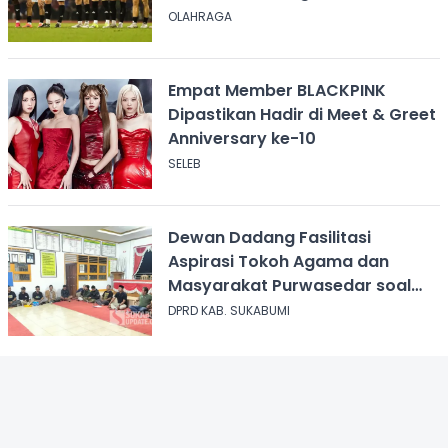
OLAHRAGA
Empat Member BLACKPINK
Dipastikan Hadir di Meet & Greet
Anniversary ke-10
SELEB
Dewan Dadang Fasilitasi
Aspirasi Tokoh Agama dan
Masyarakat Purwasedar soal
Penolakan Konser Reggae
DPRD KAB. SUKABUMI