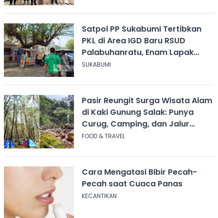
Satpol PP Sukabumi Tertibkan
PKL di Area IGD Baru RSUD
Palabuhanratu, Enam Lapak
Dibongkar Mandiri
SUKABUMI
Pasir Reungit Surga Wisata Alam
di Kaki Gunung Salak: Punya
Curug, Camping, dan Jalur
Pendakian
FOOD & TRAVEL
Cara Mengatasi Bibir Pecah-
Pecah saat Cuaca Panas
KECANTIKAN