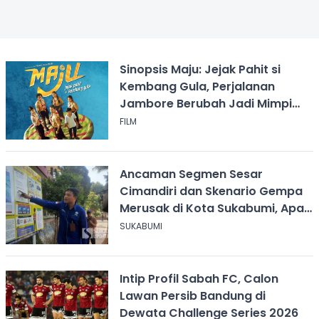
Sinopsis Maju: Jejak Pahit si
Kembang Gula, Perjalanan
Jambore Berubah Jadi Mimpi
Buruk
FILM
Ancaman Segmen Sesar
Cimandiri dan Skenario Gempa
Merusak di Kota Sukabumi, Apa
yang Harus Dilakukan?
SUKABUMI
Intip Profil Sabah FC, Calon
Lawan Persib Bandung di
Dewata Challenge Series 2026