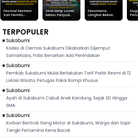
Festival Ekstrem
Viral Mirip Lionel
Fenomena
Dug
San Fermín,
Messi, Penjual
Langka! Bekas
Pen
Ribuan Orang
Cilok di
Kampung di
Heb
Berlari 875 Meter
Palabuhanratu Ini
Dasar Waduk
Sim
Dikejar Kawanan
Banjir Sapaan
Karian Kembali
Suk
TERPOPULER
Banteng
"Bang Messi"
Terlihat
Terd
Dik
Sukabumi
Kades di Ciemas Sukabumi Dikabarkan Dijemput
Satnarkoba, Polisi Benarkan Ada Penindakan
Sukabumi
Pemkab Sukabumi Mulai Berlakukan Tarif Parkir Resmi di 13
Lokasi Wisata, Petugas Pakai Rompi Khusus
Sukabumi
Ayah di Sukabumi Cabuli Anak Kandung, Sejak SD Hingga
SMA
Sukabumi
Korban Bentrok Geng Motor di Sukabumi, Warga dan Sopir
Tangki Pertamina Kena Bacok