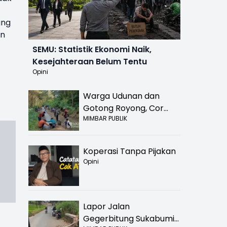
ang
an
SEMU: Statistik Ekonomi Naik,
Kesejahteraan Belum Tentu
Opini
Warga Udunan dan
Gotong Royong, Cor
MIMBAR PUBLIK
Jalan Hancur di
Nyalindung Sukabumi
Koperasi Tanpa Pijakan
Opini
Lapor Jalan
Gegerbitung Sukabumi