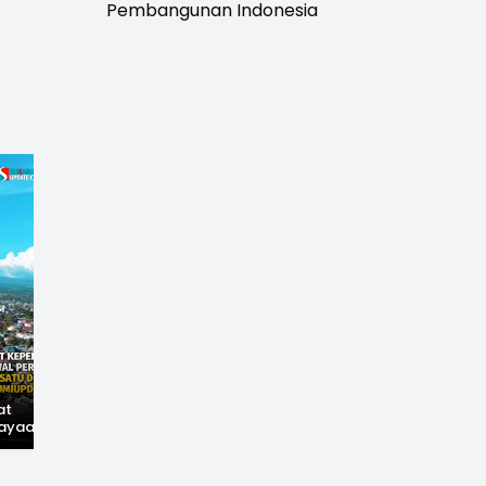
Pembangunan Indonesia
at
Hilangnya Jejak
Widal: Sandi Lama
ayaan,
Kejayaan: Saat Teh
yang Masih Hidup di
wal
Parakansalak
Sukabumi
han: Jejak
Kuasai Pasar Eropa,
ekade
Kini Tinggal Sejarah