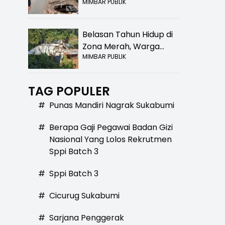
MIMBAR PUBLIK
Bolong! Bahaya Bagi
Pengendara
Belasan Tahun Hidup di
Zona Merah, Warga
MIMBAR PUBLIK
Kampung Nangewer
Purabaya Masih
Menanti Kepastian
TAG POPULER
Relokasi
#
Punas Mandiri Nagrak Sukabumi
#
Berapa Gaji Pegawai Badan Gizi
Nasional Yang Lolos Rekrutmen
Sppi Batch 3
#
Sppi Batch 3
#
Cicurug Sukabumi
#
Sarjana Penggerak