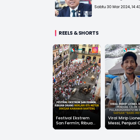
Sabtu 30 Mar 2024, 14:4
REELS & SHORTS
Festival Ekstrem
Viral Mirip Lione
San Fermín, Ribuan
Messi, Penjual 
Orang Berlari 875
di Palabuhanrat
Meter Dikejar
Banjir Sapaan 
Kawanan Banteng
Messi"