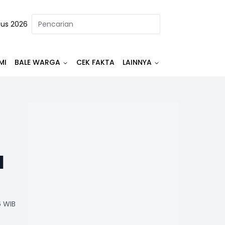
tus 2026
MI
BALE WARGA
CEK FAKTA
LAINNYA
I
6 WIB