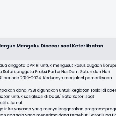
 Hergun Mengaku Dicecar soal Keterlibatan
dua anggota DPR RI untuk mengusut kasus dugaan korups
a Satori, anggota Fraksi Partai NasDem. Satori dan Heri
I periode 2019-2024. Keduanya menjalani pemeriksaan
paikan dana PSBI digunakan untuk kegiatan sosial di dae
tan untuk sosialisasi di Dapil," kata Satori saat
tih, Jumat.
galir ke yayasan yang menyelenggarakan program-pro
san apa saja yang menerima dana tersebut. Satori juga ti