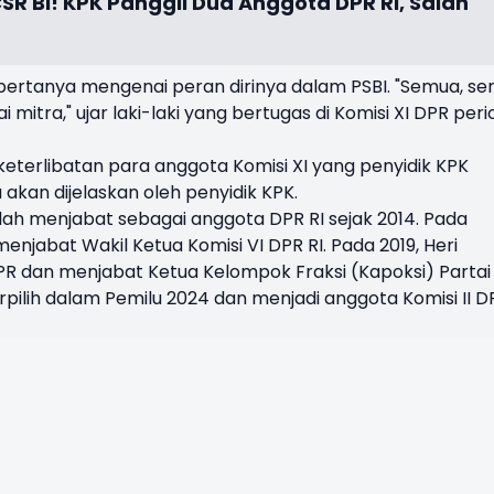
SR BI! KPK Panggil Dua Anggota DPR RI, Salah
a bertanya mengenai peran dirinya dalam PSBI. "Semua, s
i mitra," ujar laki-laki yang bertugas di Komisi XI DPR per
eterlibatan para anggota Komisi XI yang penyidik KPK
akan dijelaskan oleh penyidik KPK.
lah menjabat sebagai anggota DPR RI sejak 2014. Pada
njabat Wakil Ketua Komisi VI DPR RI. Pada 2019, Heri
DPR dan menjabat Ketua Kelompok Fraksi (Kapoksi) Partai
terpilih dalam Pemilu 2024 dan menjadi anggota Komisi II D