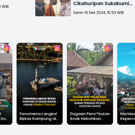
Cikahuripan Sukabumi
3 WIB
Sempat Rehabilitasi
Senin 16 Des 2024, 15:53 WIB
Narkoba
l
Fenomena Langka!
Dugaan Penc*bulan
Meraw
Cilok
Bekas Kampung di
Anak Hebohkan
Keperc
u Ini
Dasar Waduk Karian
Simpenan
Menga
"Bang
Kembali Terlihat
Sukabumi, Rumah
Peruba
Terduga Pelaku
Satu D