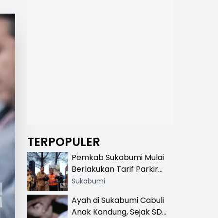
TERPOPULER
Pemkab Sukabumi Mulai
Berlakukan Tarif Parkir
Resmi di 13 Lokasi Wisata,
Sukabumi
Petugas Pakai Rompi
Ayah di Sukabumi Cabuli
Khusus
Anak Kandung, Sejak SD