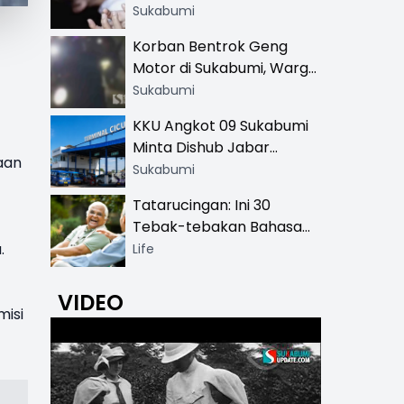
Hingga SMA
Sukabumi
Korban Bentrok Geng
Motor di Sukabumi, Warga
dan Sopir Tangki
Sukabumi
Pertamina Kena Bacok
KKU Angkot 09 Sukabumi
Minta Dishub Jabar
aan
Tertibkan Trayek Ciawi-
Sukabumi
Cicurug: Ancam Mogok
Tatarucingan: Ini 30
Narik
Tebak-tebakan Bahasa
Sunda yang Sangat
.
Life
Menghibur
VIDEO
misi