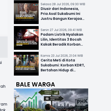
Selasa 28 Jul 2026, 09:30 WIB
Diusir dari Indonesia,
Pria Asal Sukabumi Ini
Justru Bangun Kerajaan
Hotel Mewah Dunia
Senin 27 Jul 2026, 09:41 WIB
Padam Listrik Nyalakan
Lilin, Identitas 3 Bocah
Kakak Beradik Korban
Kebakaran di Nyalindung
Kamis 23 Jul 2026, 21:04 WIB
Cerita Meti di Kota
i
Sukabumi: Korban KDRT,
Bertahan Hidup di
Musala-MCK Bersama 2
Anaknya
BALE WARGA
rah
gram
dak