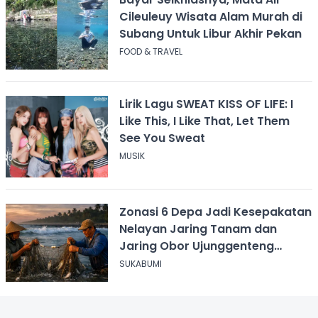
Cileuleuy Wisata Alam Murah di
Subang Untuk Libur Akhir Pekan
FOOD & TRAVEL
Lirik Lagu SWEAT KISS OF LIFE: I
Like This, I Like That, Let Them
See You Sweat
MUSIK
Zonasi 6 Depa Jadi Kesepakatan
Nelayan Jaring Tanam dan
Jaring Obor Ujunggenteng
Sukabumi
SUKABUMI