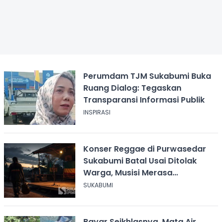
Perumdam TJM Sukabumi Buka
Ruang Dialog: Tegaskan
Transparansi Informasi Publik
INSPIRASI
Konser Reggae di Purwasedar
Sukabumi Batal Usai Ditolak
Warga, Musisi Merasa
Didiskreditkan
SUKABUMI
Bayar Seikhlasnya, Mata Air