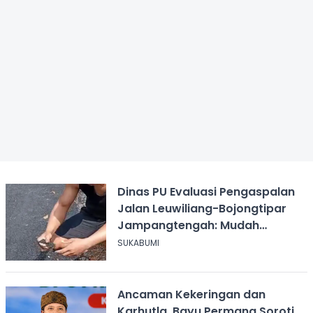
Dinas PU Evaluasi Pengaspalan
Jalan Leuwiliang-Bojongtipar
Jampangtengah: Mudah
Mengelupas
SUKABUMI
Ancaman Kekeringan dan
Karhutla, Bayu Permana Soroti