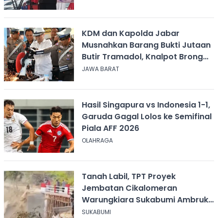
KDM dan Kapolda Jabar
Musnahkan Barang Bukti Jutaan
Butir Tramadol, Knalpot Brong
hingga Miras
JAWA BARAT
Hasil Singapura vs Indonesia 1-1,
Garuda Gagal Lolos ke Semifinal
Piala AFF 2026
OLAHRAGA
Tanah Labil, TPT Proyek
Jembatan Cikalomeran
Warungkiara Sukabumi Ambruk
Saat Pengurugan
SUKABUMI