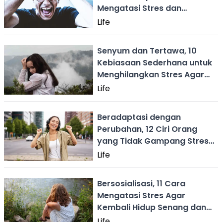
Mengatasi Stres dan
Kecemasan!
Life
Senyum dan Tertawa, 10
Kebiasaan Sederhana untuk
Menghilangkan Stres Agar
Hidup Kembali Bahagia
Life
Beradaptasi dengan
Perubahan, 12 Ciri Orang
yang Tidak Gampang Stres
dan Hidupnya Selalu Bahagia
Life
Bersosialisasi, 11 Cara
Mengatasi Stres Agar
Kembali Hidup Senang dan
Bahagia
Life