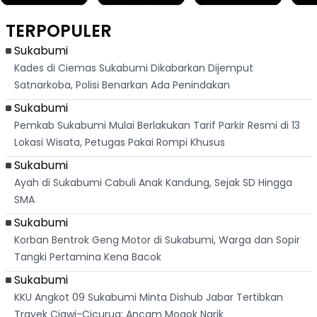
Ribuan Orang
Cilok di
Kampung di
Heb
Berlari 875 Meter
Palabuhanratu Ini
Dasar Waduk
Sim
Dikejar Kawanan
Banjir Sapaan
Karian Kembali
Suk
TERPOPULER
Banteng
"Bang Messi"
Terlihat
Terd
Dik
Sukabumi
Kades di Ciemas Sukabumi Dikabarkan Dijemput
Satnarkoba, Polisi Benarkan Ada Penindakan
Sukabumi
Pemkab Sukabumi Mulai Berlakukan Tarif Parkir Resmi di 13
Lokasi Wisata, Petugas Pakai Rompi Khusus
Sukabumi
Ayah di Sukabumi Cabuli Anak Kandung, Sejak SD Hingga
SMA
Sukabumi
Korban Bentrok Geng Motor di Sukabumi, Warga dan Sopir
Tangki Pertamina Kena Bacok
Sukabumi
KKU Angkot 09 Sukabumi Minta Dishub Jabar Tertibkan
Trayek Ciawi-Cicurug: Ancam Mogok Narik