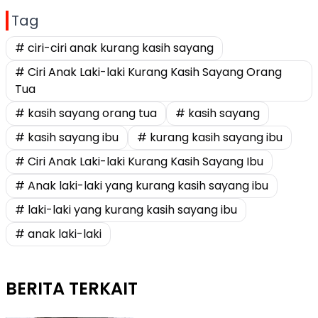
Tag
# ciri-ciri anak kurang kasih sayang
# Ciri Anak Laki-laki Kurang Kasih Sayang Orang
Tua
# kasih sayang orang tua
# kasih sayang
# kasih sayang ibu
# kurang kasih sayang ibu
# Ciri Anak Laki-laki Kurang Kasih Sayang Ibu
# Anak laki-laki yang kurang kasih sayang ibu
# laki-laki yang kurang kasih sayang ibu
# anak laki-laki
BERITA TERKAIT