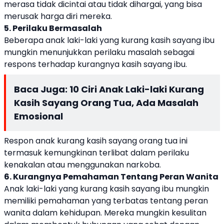
merasa tidak dicintai atau tidak dihargai, yang bisa
merusak harga diri mereka.
5. Perilaku Bermasalah
Beberapa anak laki-laki yang kurang kasih sayang ibu
mungkin menunjukkan perilaku masalah sebagai
respons terhadap kurangnya kasih sayang ibu.
Baca Juga:
10 Ciri Anak Laki-laki Kurang
Kasih Sayang Orang Tua, Ada Masalah
Emosional
Respon anak kurang kasih sayang orang tua ini
termasuk kemungkinan terlibat dalam perilaku
kenakalan atau menggunakan narkoba.
6. Kurangnya Pemahaman Tentang Peran Wanita
Anak laki-laki yang kurang kasih sayang ibu mungkin
memiliki pemahaman yang terbatas tentang peran
wanita dalam kehidupan. Mereka mungkin kesulitan