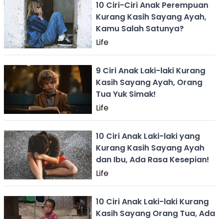
10 Ciri-Ciri Anak Perempuan
Kurang Kasih Sayang Ayah,
Kamu Salah Satunya?
Life
9 Ciri Anak Laki-laki Kurang
Kasih Sayang Ayah, Orang
Tua Yuk Simak!
Life
10 Ciri Anak Laki-laki yang
Kurang Kasih Sayang Ayah
dan Ibu, Ada Rasa Kesepian!
Life
10 Ciri Anak Laki-laki Kurang
Kasih Sayang Orang Tua, Ada