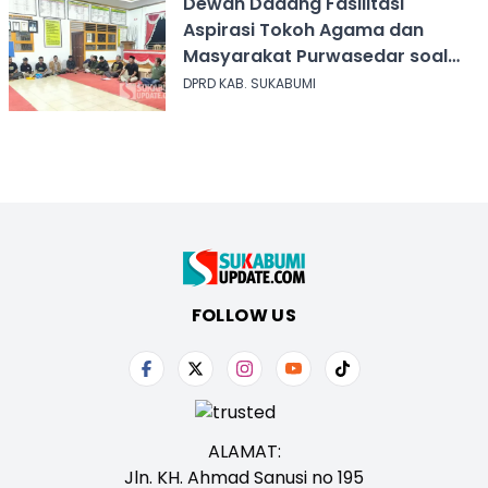
Dewan Dadang Fasilitasi
Aspirasi Tokoh Agama dan
Masyarakat Purwasedar soal
Penolakan Konser Reggae
DPRD KAB. SUKABUMI
FOLLOW US
ALAMAT:
Jln. KH. Ahmad Sanusi no 195