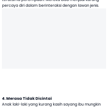
percaya diri dalam berinteraksi dengan lawan jenis.
4. Merasa Tidak Dicintai
Anak laki-laki yang kurang kasih sayang ibu mungkin