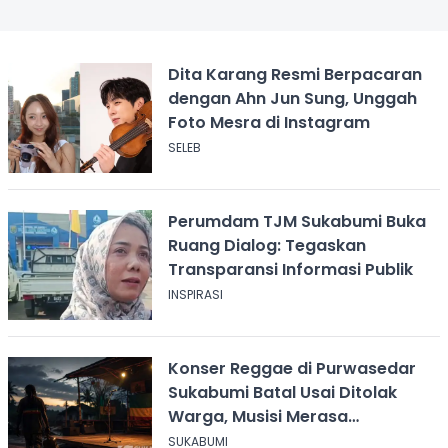
Dita Karang Resmi Berpacaran
dengan Ahn Jun Sung, Unggah
Foto Mesra di Instagram
SELEB
Perumdam TJM Sukabumi Buka
Ruang Dialog: Tegaskan
Transparansi Informasi Publik
INSPIRASI
Konser Reggae di Purwasedar
Sukabumi Batal Usai Ditolak
Warga, Musisi Merasa
Didiskreditkan
SUKABUMI