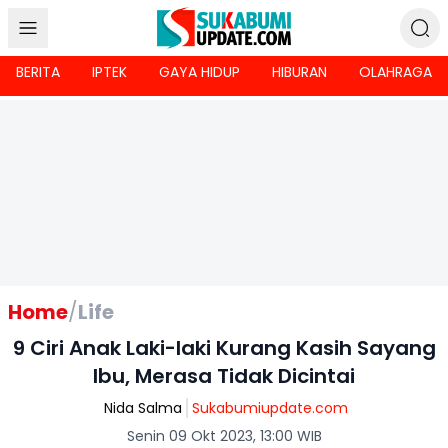
BERITA
IPTEK
GAYA HIDUP
HIBURAN
OLAHRAGA
Home
/
Life
9 Ciri Anak Laki-laki Kurang Kasih Sayang
Ibu, Merasa Tidak Dicintai
Nida Salma
Sukabumiupdate.com
Senin 09 Okt 2023, 13:00 WIB