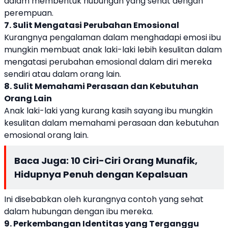
dalam membentuk hubungan yang sehat dengan
perempuan.
7. Sulit Mengatasi Perubahan Emosional
Kurangnya pengalaman dalam menghadapi emosi ibu
mungkin membuat anak laki-laki lebih kesulitan dalam
mengatasi perubahan emosional dalam diri mereka
sendiri atau dalam orang lain.
8. Sulit Memahami Perasaan dan Kebutuhan
Orang Lain
Anak laki-laki yang kurang kasih sayang ibu mungkin
kesulitan dalam memahami perasaan dan kebutuhan
emosional orang lain.
Baca Juga:
10 Ciri-Ciri Orang Munafik,
Hidupnya Penuh dengan Kepalsuan
Ini disebabkan oleh kurangnya contoh yang sehat
dalam hubungan dengan ibu mereka.
9. Perkembangan Identitas yang Terganggu