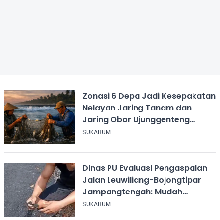
Zonasi 6 Depa Jadi Kesepakatan
Nelayan Jaring Tanam dan
Jaring Obor Ujunggenteng
Sukabumi
SUKABUMI
Dinas PU Evaluasi Pengaspalan
Jalan Leuwiliang-Bojongtipar
Jampangtengah: Mudah
Mengelupas
SUKABUMI