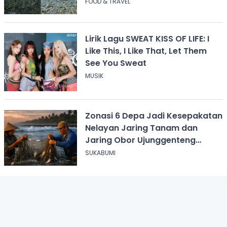
FOOD & TRAVEL
Lirik Lagu SWEAT KISS OF LIFE: I
Like This, I Like That, Let Them
See You Sweat
MUSIK
Zonasi 6 Depa Jadi Kesepakatan
Nelayan Jaring Tanam dan
Jaring Obor Ujunggenteng
Sukabumi
SUKABUMI