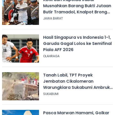
Musnahkan Barang Bukti Jutaan
Butir Tramadol, Knalpot Brong
hingga Miras
JAWA BARAT
Hasil Singapura vs Indonesia 1-1,
Garuda Gagal Lolos ke Semifinal
Piala AFF 2026
OLAHRAGA
Tanah Labil, TPT Proyek
Jembatan Cikalomeran
Warungkiara Sukabumi Ambruk
Saat Pengurugan
SUKABUMI
Pasca Marwan Hamami, Golkar