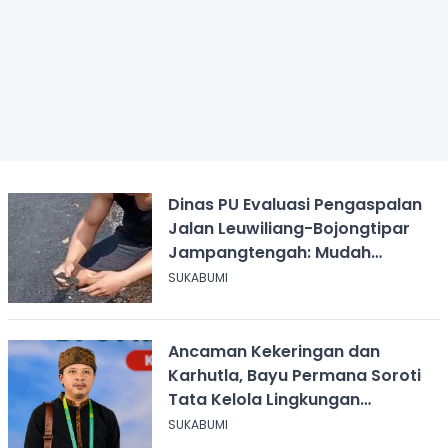
Dinas PU Evaluasi Pengaspalan
Jalan Leuwiliang-Bojongtipar
Jampangtengah: Mudah
Mengelupas
SUKABUMI
Ancaman Kekeringan dan
Karhutla, Bayu Permana Soroti
Tata Kelola Lingkungan
Sukabumi
SUKABUMI