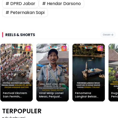
# DPRD Jabar
# Hendar Darsono
# Peternakan Sapi
REELS & SHORTS
Geser
Festival Ekstrem
Viral Mirip Lionel
Fenomena
Dug
San Fermín,
Messi, Penjual
Langka! Bekas
Pen
Ribuan Orang
Cilok di
Kampung di
Heb
Berlari 875 Meter
Palabuhanratu Ini
Dasar Waduk
Sim
Dikejar Kawanan
Banjir Sapaan
Karian Kembali
Suk
TERPOPULER
Banteng
"Bang Messi"
Terlihat
Terd
Dik