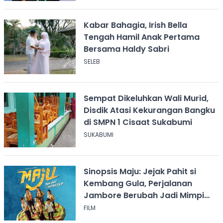
Kabar Bahagia, Irish Bella
Tengah Hamil Anak Pertama
Bersama Haldy Sabri
SELEB
Sempat Dikeluhkan Wali Murid,
Disdik Atasi Kekurangan Bangku
di SMPN 1 Cisaat Sukabumi
SUKABUMI
Sinopsis Maju: Jejak Pahit si
Kembang Gula, Perjalanan
Jambore Berubah Jadi Mimpi
Buruk
FILM