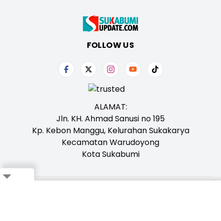
FOLLOW US
ALAMAT:
Jln. KH. Ahmad Sanusi no 195
Kp. Kebon Manggu, Kelurahan Sukakarya
Kecamatan Warudoyong
Kota Sukabumi
Close
Tentang Kami
Redaksi
Iklan
Karir
Kontak
Pedoman
Ikuti Whatsapp Channel Kami,
Klik Disini!