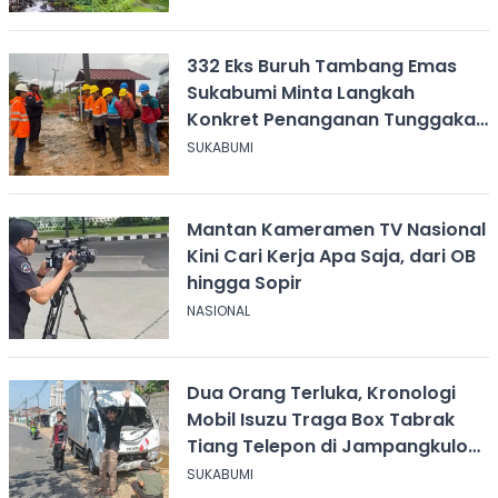
332 Eks Buruh Tambang Emas
Sukabumi Minta Langkah
Konkret Penanganan Tunggakan
Gaji Rp8,4 Miliar
SUKABUMI
Mantan Kameramen TV Nasional
Kini Cari Kerja Apa Saja, dari OB
hingga Sopir
NASIONAL
Dua Orang Terluka, Kronologi
Mobil Isuzu Traga Box Tabrak
Tiang Telepon di Jampangkulon
Sukabumi
SUKABUMI