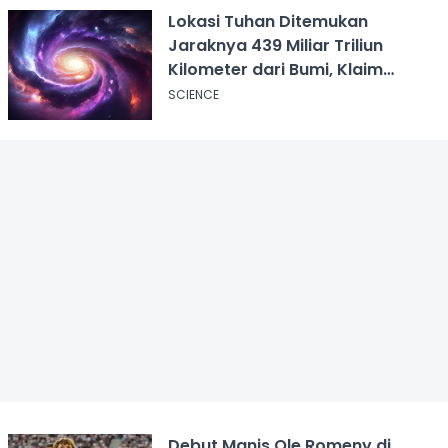
Lokasi Tuhan Ditemukan
Jaraknya 439 Miliar Triliun
Kilometer dari Bumi, Klaim
Ilmuwan Harvard
SCIENCE
Debut Manis Ole Romeny di