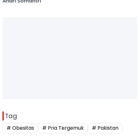
Andri Somantri
Tag
# Obesitas
# Pria Tergemuk
# Pakistan