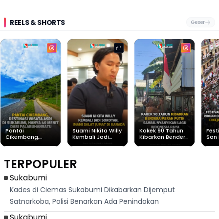
REELS & SHORTS
Geser
Pantai
Suami Nikita Willy
Kakek 90 Tahun
Fest
Cikembang,
Kembali Jadi
Kibarkan Bendera
San 
Destinasi Wisata
Sorotan, Imami
Merah Putih
Rib
Asri Di Sukabumi,
Salat Jumat Di
Sambil Nyanyikan
Berl
Hanya 40 Menit
Kanada
Lagu Indonesia
Dike
TERPOPULER
Dari
Raya
Ban
Palabuhanratu
Sukabumi
Kades di Ciemas Sukabumi Dikabarkan Dijemput
Satnarkoba, Polisi Benarkan Ada Penindakan
Sukabumi