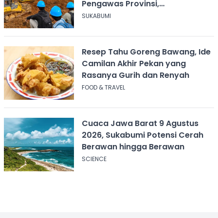
Pengawas Provinsi,
Disnakertrans Sukabumi Terus
SUKABUMI
Dampingi
Resep Tahu Goreng Bawang, Ide
Camilan Akhir Pekan yang
Rasanya Gurih dan Renyah
FOOD & TRAVEL
Cuaca Jawa Barat 9 Agustus
2026, Sukabumi Potensi Cerah
Berawan hingga Berawan
SCIENCE