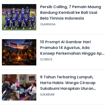
Persib Calling, 7 Pemain Maung
Bandung Kembali ke Bali Usai
Bela Timnas Indonesia
OLAHRAGA
10 Prompt AI Gambar Hari
Pramuka 14 Agustus, Ada
Konsep Perkemahan Hingga Api
Unggun
SCIENCE
6 Tahun Terbaring Lumpuh,
Harta Habis: Warga Ciracap
Sukabumi Harapkan Uluran
Tangan KDM
SUKABUMI