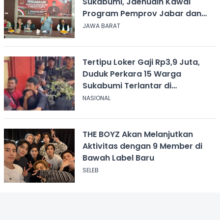
Sukabumi, Jaenudin Kawal
Program Pemprov Jabar dan
Serap Aspirasi
JAWA BARAT
Tertipu Loker Gaji Rp3,9 Juta,
Duduk Perkara 15 Warga
Sukabumi Terlantar di
Kalimantan
NASIONAL
THE BOYZ Akan Melanjutkan
Aktivitas dengan 9 Member di
Bawah Label Baru
SELEB