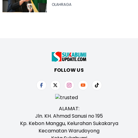
AC Milan
OLAHRAGA
FOLLOW US
ALAMAT:
Jln. KH. Ahmad Sanusi no 195
Kp. Kebon Manggu, Kelurahan Sukakarya
Kecamatan Warudoyong