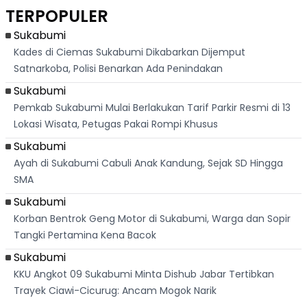
Hanya 40 Menit
Kanada
Lagu Indonesia
Dike
TERPOPULER
Dari
Raya
Ban
Palabuhanratu
Sukabumi
Kades di Ciemas Sukabumi Dikabarkan Dijemput
Satnarkoba, Polisi Benarkan Ada Penindakan
Sukabumi
Pemkab Sukabumi Mulai Berlakukan Tarif Parkir Resmi di 13
Lokasi Wisata, Petugas Pakai Rompi Khusus
Sukabumi
Ayah di Sukabumi Cabuli Anak Kandung, Sejak SD Hingga
SMA
Sukabumi
Korban Bentrok Geng Motor di Sukabumi, Warga dan Sopir
Tangki Pertamina Kena Bacok
Sukabumi
KKU Angkot 09 Sukabumi Minta Dishub Jabar Tertibkan
Trayek Ciawi-Cicurug: Ancam Mogok Narik