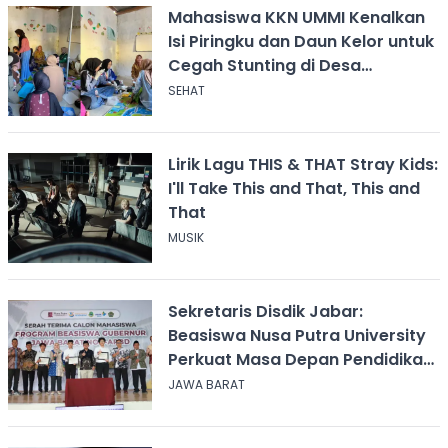
Mahasiswa KKN UMMI Kenalkan
Isi Piringku dan Daun Kelor untuk
Cegah Stunting di Desa
Calingcing
SEHAT
Lirik Lagu THIS & THAT Stray Kids:
I'll Take This and That, This and
That
MUSIK
Sekretaris Disdik Jabar:
Beasiswa Nusa Putra University
Perkuat Masa Depan Pendidikan
Jawa Barat
JAWA BARAT