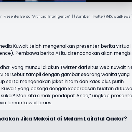
esenter Berita “Artificial Intelligence”. | (Sumber : Twitter/@KuwaitNews.
media
Kuwait
telah mengenalkan presenter berita virtual
igence
). Pembawa berita AI itu direncanakan akan mengisi
edha
” yang muncul di akun Twitter dari situs web Kuwait 
r AI tersebut tampil dengan gambar seorang wanita yang
tup serta mengenakan jaket hitam dan kaos blus putih.
i Kuwait yang bekerja dengan kecerdasan buatan di Kuwa
 sukai? Mari kita simak pendapat Anda,” ungkap presente
 via laman kuwaittimes.
ndakan Jika Maksiat di Malam Lailatul Qadar?