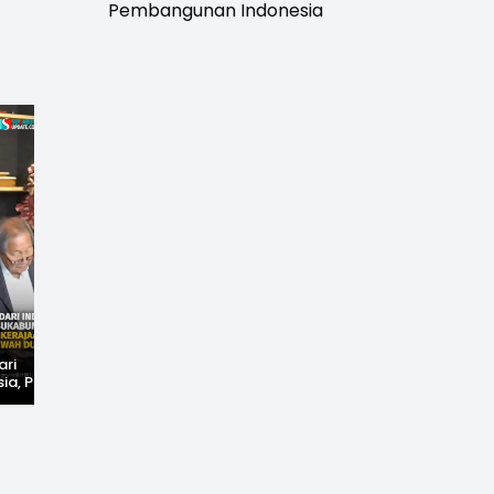
Pembangunan Indonesia
ari
ia, Pria Asal
i ini Justru
 Kerajaan
Mewah Dunia