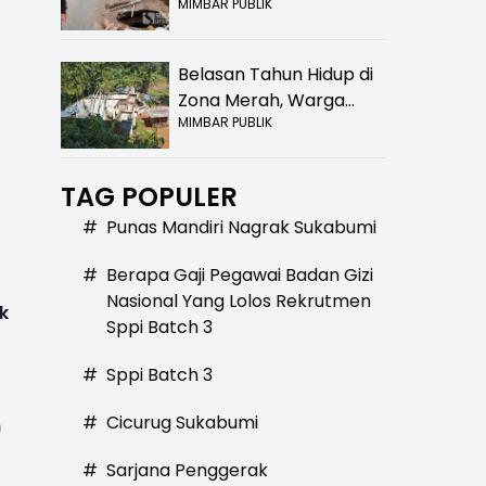
MIMBAR PUBLIK
Bolong! Bahaya Bagi
Pengendara
Belasan Tahun Hidup di
Zona Merah, Warga
MIMBAR PUBLIK
Kampung Nangewer
Purabaya Masih
Menanti Kepastian
TAG POPULER
Relokasi
#
Punas Mandiri Nagrak Sukabumi
#
Berapa Gaji Pegawai Badan Gizi
Nasional Yang Lolos Rekrutmen
k
Sppi Batch 3
#
Sppi Batch 3
#
Cicurug Sukabumi
n
#
Sarjana Penggerak