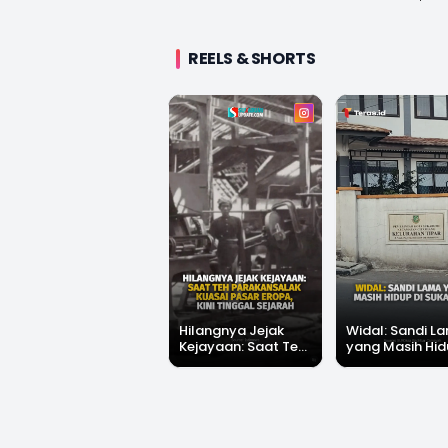
REELS & SHORTS
Merawat
Hilangnya Jejak
Widal: Sandi L
Kepercayaan,
Kejayaan: Saat Teh
yang Masih Hid
Mengawal
Parakansalak
Sukabumi
Perubahan: Jejak
Kuasai Pasar Eropa,
Satu Dekade
Kini Tinggal Sejarah
Sukabumiupdate.com