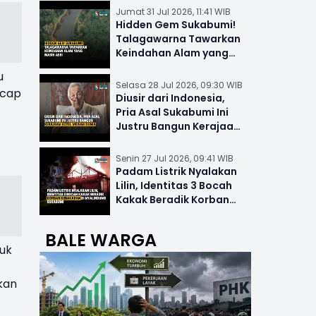
Jumat 31 Jul 2026, 11:41 WIB
Hidden Gem Sukabumi!
Talagawarna Tawarkan
Keindahan Alam yang
Masih Asri
u
Selasa 28 Jul 2026, 09:30 WIB
ucap
Diusir dari Indonesia,
Pria Asal Sukabumi Ini
Justru Bangun Kerajaan
Hotel Mewah Dunia
Senin 27 Jul 2026, 09:41 WIB
Padam Listrik Nyalakan
Lilin, Identitas 3 Bocah
Kakak Beradik Korban
Kebakaran di Nyalindung
BALE WARGA
suk
kan