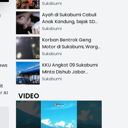
Resmi di 13 Lokasi Wisata,
Sukabumi
Petugas Pakai Rompi
Ayah di Sukabumi Cabuli
)
Khusus
Anak Kandung, Sejak SD
Hingga SMA
Sukabumi
Korban Bentrok Geng
Motor di Sukabumi, Warga
dan Sopir Tangki
Sukabumi
Pertamina Kena Bacok
KKU Angkot 09 Sukabumi
News
Minta Dishub Jabar
Tertibkan Trayek Ciawi-
Sukabumi
Cicurug: Ancam Mogok
it
Narik
r AI
VIDEO