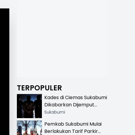
TERPOPULER
Kades di Ciemas Sukabumi
Dikabarkan Dijemput
Satnarkoba, Polisi
Sukabumi
Benarkan Ada Penindakan
Pemkab Sukabumi Mulai
Berlakukan Tarif Parkir