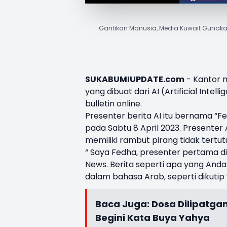
Gantikan Manusia, Media Kuwait Gunakan Pr
SUKABUMIUPDATE.com
- Kantor 
yang dibuat dari
AI
(
Artificial Intell
bulletin online.
Presenter berita
AI itu bernama “
F
pada Sabtu 8 April 2023. Presente
memiliki rambut pirang tidak tertu
“ Saya Fedha, presenter pertama d
News. Berita seperti apa yang Anda
dalam bahasa Arab, seperti dikutip
Baca Juga:
Dosa Dilipatga
Begini Kata Buya Yahya