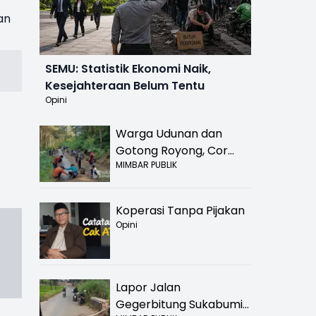
an
SEMU: Statistik Ekonomi Naik,
Kesejahteraan Belum Tentu
Opini
Warga Udunan dan
Gotong Royong, Cor
MIMBAR PUBLIK
Jalan Hancur di
Nyalindung Sukabumi
Koperasi Tanpa Pijakan
Opini
Lapor Jalan
Gegerbitung Sukabumi