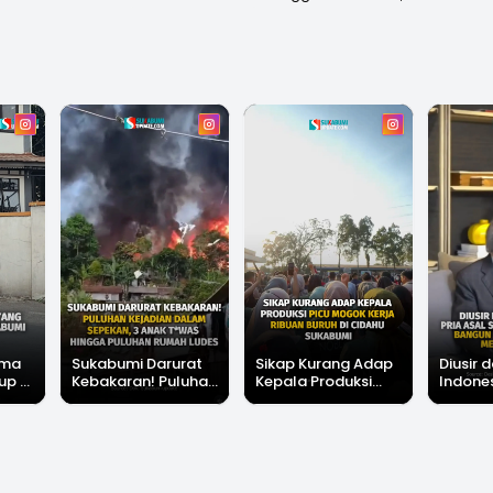
ama
Sukabumi Darurat
Sikap Kurang Adap
Diusir d
up di
Kebakaran! Puluhan
Kepala Produksi
Indones
Kejadian Dalam
Picu Mogok Kerja
Sukabum
Sepekan, 3 Anak
Ribuan Buruh di
Bangun
Tewas Hingga
Cidahu Sukabumi
Hotel 
Puluhan Rumah
Ludes