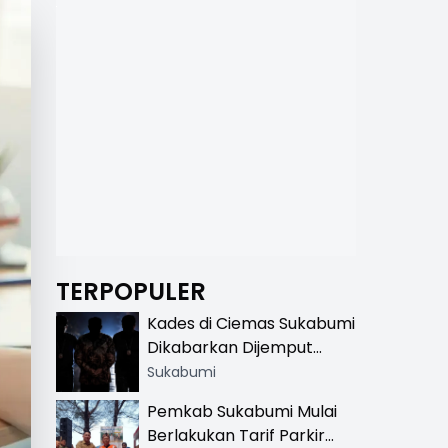
TERPOPULER
Kades di Ciemas Sukabumi
Dikabarkan Dijemput
Satnarkoba, Polisi
Sukabumi
Benarkan Ada Penindakan
Pemkab Sukabumi Mulai
Berlakukan Tarif Parkir