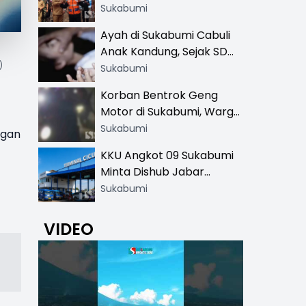
Resmi di 13 Lokasi Wisata,
Sukabumi
Petugas Pakai Rompi
Ayah di Sukabumi Cabuli
Khusus
Anak Kandung, Sejak SD
)
Hingga SMA
Sukabumi
Korban Bentrok Geng
Motor di Sukabumi, Warga
dan Sopir Tangki
Sukabumi
gan
Pertamina Kena Bacok
KKU Angkot 09 Sukabumi
Minta Dishub Jabar
Tertibkan Trayek Ciawi-
Sukabumi
Cicurug: Ancam Mogok
Narik
VIDEO