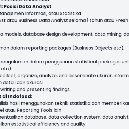
: Posisi Data Analyst
anajemen Informasi, atau Statistika
t atau Business Data Analyst selama 1 tahun atau Fresh
 models, database design development, data mining, d
an dalam reporting packages (Business Objects etc),
n pengalaman dalam penggunaan statistical packages un
S etc)
ollect, organize, analyze, and disseminate ukuran inform
detail dan akurasi
riting and presenting findings
 di Indofood:
isis hasil menggunakan teknik statistika dan memberika
 atau Reporting Tools lain
sikan database, data collection system, data analyti
kan estatistical efficiency and quality