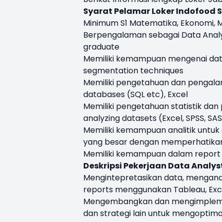
Syarat Pelamar Loker Indofood S1
Minimum S1 Matematika, Ekonomi, M
Berpengalaman sebagai Data Analys
graduate
Memiliki kemampuan mengenai data
segmentation techniques
Memiliki pengetahuan dan pengalam
databases (SQL etc), Excel
Memiliki pengetahuan statistik da
analyzing datasets (Excel, SPSS, SA
Memiliki kemampuan analitik untuk c
yang besar dengan memperhatikan 
Memiliki kemampuan dalam report w
Deskripsi Pekerjaan Data Analyst
Mengintepretasikan data, menganal
reports menggunakan Tableau, Excel
Mengembangkan dan mengimplementa
dan strategi lain untuk mengoptimal