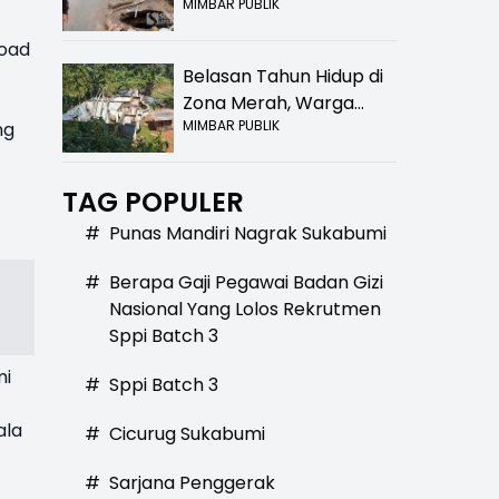
MIMBAR PUBLIK
Bolong! Bahaya Bagi
Pengendara
load
Belasan Tahun Hidup di
Zona Merah, Warga
MIMBAR PUBLIK
ng
Kampung Nangewer
Purabaya Masih
Menanti Kepastian
TAG POPULER
Relokasi
#
Punas Mandiri Nagrak Sukabumi
#
Berapa Gaji Pegawai Badan Gizi
Nasional Yang Lolos Rekrutmen
Sppi Batch 3
mi
#
Sppi Batch 3
ala
#
Cicurug Sukabumi
#
Sarjana Penggerak