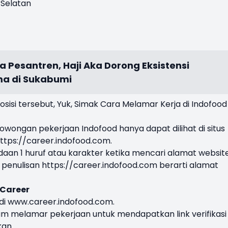
 Selatan
da Pesantren, Haji Aka Dorong Eksistensi
a di Sukabumi
sisi tersebut, Yuk, Simak Cara Melamar Kerja di Indofood
owongan pekerjaan Indofood hanya dapat dilihat di situs
ttps://career.indofood.com
.
daan 1 huruf atau karakter ketika mencari alamat website
penulisan https://career.indofood.com berarti alamat
 Career
 di www.career.indofood.com.
elum melamar pekerjaan untuk mendapatkan link verifikasi
kan.