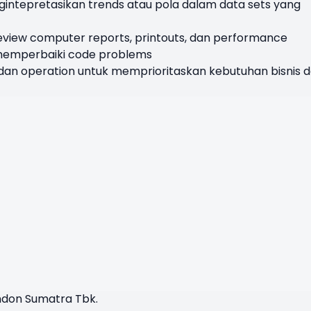
ngintepretasikan trends atau pola dalam data sets yang
review computer reports, printouts, dan performance
memperbaiki code problems
an operation untuk memprioritaskan kebutuhan bisnis 
ondon Sumatra Tbk.