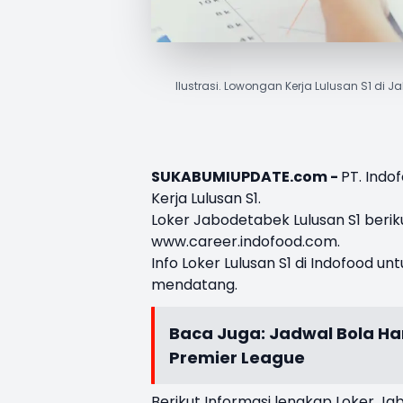
Ilustrasi. Lowongan Kerja Lulusan S1 di J
SUKABUMIUPDATE.com -
PT. Ind
Kerja Lulusan S1
.
Loker Jabodetabek Lulusan S1 berik
www.career.indofood.com.
Info Loker Lulusan S1 di Indofood unt
mendatang.
Baca Juga:
Jadwal Bola Hari
Premier League
Berikut Informasi lengkap Loker Ja