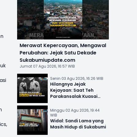
an
Merawat Kepercayaan, Mengawal
Perubahan: Jejak Satu Dekade
Sukabumiupdate.com
tuk
Jumat 07 Agu 2026, 16:57 WIB
Senin 03 Agu 2026, 16:26 WIB
asi
Hilangnya Jejak
Kejayaan: Saat Teh
Parakansalak Kuasai
Pasar Eropa, Kini Tinggal
Sejarah
n
Minggu 02 Agu 2026, 19:44
WIB
Widal: Sandi Lama yang
cs,
Masih Hidup di Sukabumi