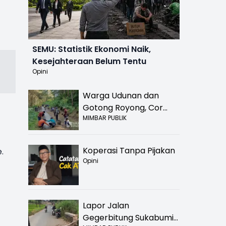
SEMU: Statistik Ekonomi Naik,
Kesejahteraan Belum Tentu
Opini
Warga Udunan dan
Gotong Royong, Cor
MIMBAR PUBLIK
Jalan Hancur di
Nyalindung Sukabumi
Koperasi Tanpa Pijakan
.
Opini
Lapor Jalan
Gegerbitung Sukabumi