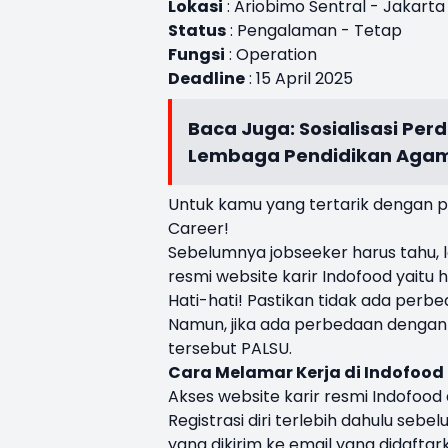
Lokasi
: Ariobimo Sentral - Jakarta
Status
: Pengalaman - Tetap
Fungsi
: Operation
Deadline
: 15 April 2025
Baca Juga:
Sosialisasi Per
Lembaga Pendidikan Agam
Untuk kamu yang tertarik dengan po
Career!
Sebelumnya jobseeker harus tahu, l
resmi website karir Indofood yaitu
h
Hati-hati! Pastikan tidak ada perbe
Namun, jika ada perbedaan dengan 
tersebut PALSU.
Cara Melamar Kerja di Indofood
Akses website karir resmi Indofood
Registrasi diri terlebih dahulu seb
yang dikirim ke email yang didaftar