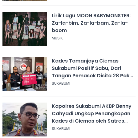
Lirik Lagu MOON BABYMONSTER:
Za-la-bim, Za-la-bam, Za-la-
boom
MUSIK
Kades Tamanjaya Ciemas
Sukabumi Positif Sabu, Dari
Tangan Pemasok Disita 28 Paket
Narkoba
SUKABUMI
Kapolres Sukabumi AKBP Benny
Cahyadi Ungkap Penangkapan
Kades di Ciemas oleh Satres
Narkoba
SUKABUMI