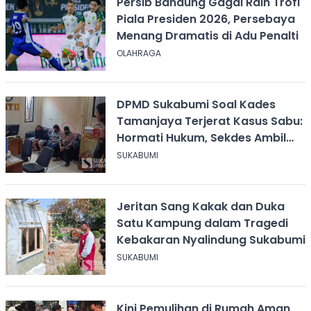
Persib Bandung Gagal Raih Trofi
Piala Presiden 2026, Persebaya
Menang Dramatis di Adu Penalti
OLAHRAGA
DPMD Sukabumi Soal Kades
Tamanjaya Terjerat Kasus Sabu:
Hormati Hukum, Sekdes Ambil
Alih Pelayanan
SUKABUMI
Jeritan Sang Kakak dan Duka
Satu Kampung dalam Tragedi
Kebakaran Nyalindung Sukabumi
SUKABUMI
Kini Pemulihan di Rumah Aman,