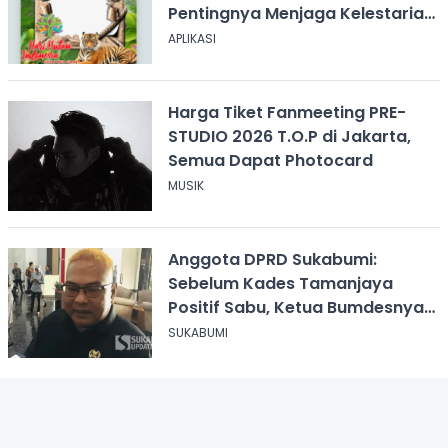
Pentingnya Menjaga Kelestarian
Hutan
APLIKASI
Harga Tiket Fanmeeting PRE-
STUDIO 2026 T.O.P di Jakarta,
Semua Dapat Photocard
MUSIK
Anggota DPRD Sukabumi:
Sebelum Kades Tamanjaya
Positif Sabu, Ketua Bumdesnya
Juga Terjerat Dugaan Narkoba
SUKABUMI