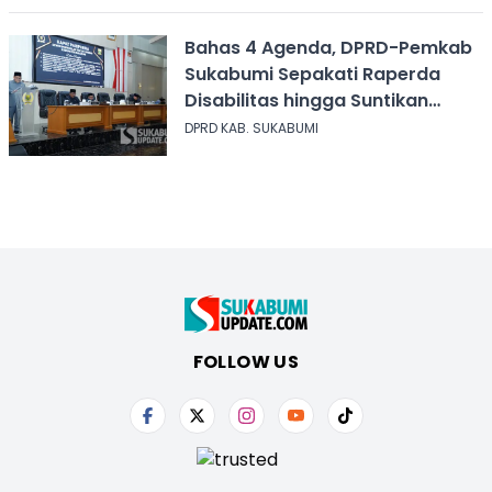
Bahas 4 Agenda, DPRD-Pemkab
Sukabumi Sepakati Raperda
Disabilitas hingga Suntikan
Modal Perum Pesona Wisata
DPRD KAB. SUKABUMI
FOLLOW US