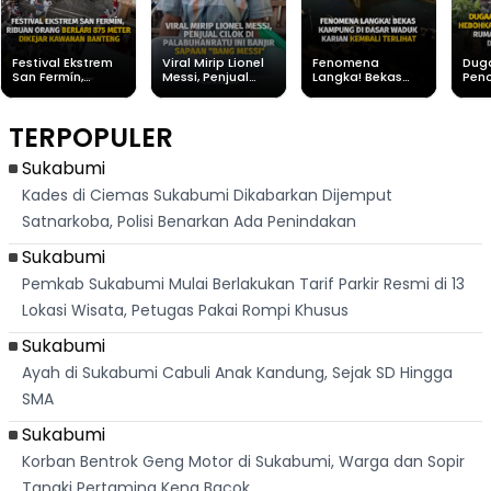
Festival Ekstrem
Viral Mirip Lionel
Fenomena
Dug
San Fermín,
Messi, Penjual
Langka! Bekas
Pen
Ribuan Orang
Cilok di
Kampung di
Heb
Berlari 875 Meter
Palabuhanratu Ini
Dasar Waduk
Sim
Dikejar Kawanan
Banjir Sapaan
Karian Kembali
Suk
TERPOPULER
Banteng
"Bang Messi"
Terlihat
Terd
Dik
Sukabumi
Kades di Ciemas Sukabumi Dikabarkan Dijemput
Satnarkoba, Polisi Benarkan Ada Penindakan
Sukabumi
Pemkab Sukabumi Mulai Berlakukan Tarif Parkir Resmi di 13
Lokasi Wisata, Petugas Pakai Rompi Khusus
Sukabumi
Ayah di Sukabumi Cabuli Anak Kandung, Sejak SD Hingga
SMA
Sukabumi
Korban Bentrok Geng Motor di Sukabumi, Warga dan Sopir
Tangki Pertamina Kena Bacok