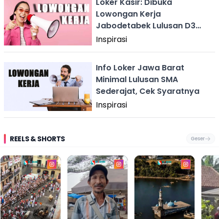
Loker Kasir: Dibuka
Lowongan Kerja
Jabodetabek Lulusan D3
Fresh Graduate
Inspirasi
Info Loker Jawa Barat
Minimal Lulusan SMA
Sederajat, Cek Syaratnya
Inspirasi
REELS & SHORTS
Geser