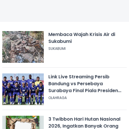
Membaca Wajah Krisis Air di
Sukabumi
SUKABUMI
Link Live Streaming Persib
Bandung vs Persebaya
Surabaya Final Piala Presiden
2026, Kick-off Pukul 20.00 WIB
OLAHRAGA
3 Twibbon Hari Hutan Nasional
2026, Ingatkan Banyak Orang