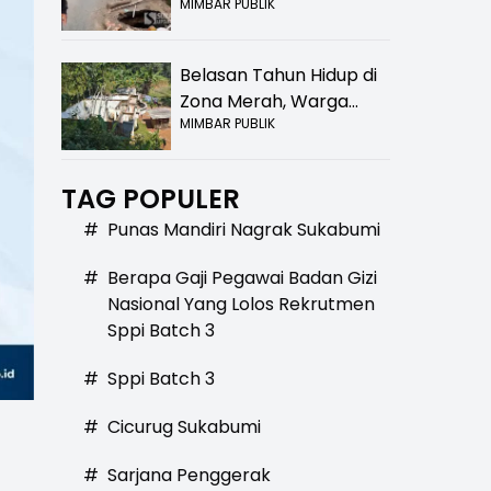
MIMBAR PUBLIK
Bolong! Bahaya Bagi
Pengendara
Belasan Tahun Hidup di
Zona Merah, Warga
MIMBAR PUBLIK
Kampung Nangewer
Purabaya Masih
Menanti Kepastian
TAG POPULER
Relokasi
#
Punas Mandiri Nagrak Sukabumi
#
Berapa Gaji Pegawai Badan Gizi
Nasional Yang Lolos Rekrutmen
Sppi Batch 3
#
Sppi Batch 3
#
Cicurug Sukabumi
#
Sarjana Penggerak