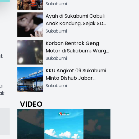
Resmi di 13 Lokasi Wisata,
Sukabumi
Petugas Pakai Rompi
Ayah di Sukabumi Cabuli
Khusus
Anak Kandung, Sejak SD
Hingga SMA
Sukabumi
Korban Bentrok Geng
Motor di Sukabumi, Warga
at
dan Sopir Tangki
Sukabumi
Pertamina Kena Bacok
KKU Angkot 09 Sukabumi
Minta Dishub Jabar
Tertibkan Trayek Ciawi-
ka
Sukabumi
Cicurug: Ancam Mogok
mak
Narik
VIDEO