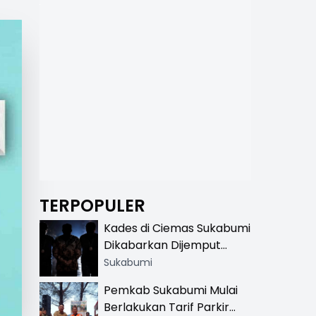
TERPOPULER
Kades di Ciemas Sukabumi
Dikabarkan Dijemput
Satnarkoba, Polisi
Sukabumi
Benarkan Ada Penindakan
Pemkab Sukabumi Mulai
Berlakukan Tarif Parkir