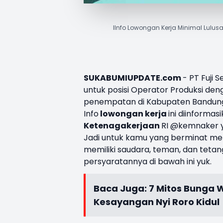
IInfo Lowongan Kerja Minimal Lulu
SUKABUMIUPDATE.com
- PT Fuji 
untuk posisi Operator Produksi den
penempatan di Kabupaten Bandun
Info
lowongan kerja
ini diinforma
Ketenagakerjaan
RI @kemnaker yan
Jadi untuk kamu yang berminat menja
memiliki saudara, teman, dan te
persyaratannya di bawah ini yuk.
Baca Juga:
7 Mitos Bunga 
Kesayangan Nyi Roro Kidul