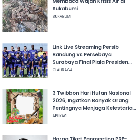
Membaca Wajah Krisis Air di
Sukabumi
SUKABUMI
Link Live Streaming Persib
Bandung vs Persebaya
Surabaya Final Piala Presiden
2026, Kick-off Pukul 20.00 WIB
OLAHRAGA
3 Twibbon Hari Hutan Nasional
2026, Ingatkan Banyak Orang
Pentingnya Menjaga Kelestarian
Hutan
APLIKASI
Harga Tiket Fanmeeting PRE-