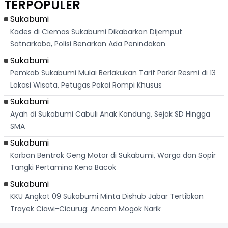
TERPOPULER
Banteng
"Bang Messi"
Terlihat
Terd
Dik
Sukabumi
Kades di Ciemas Sukabumi Dikabarkan Dijemput
Satnarkoba, Polisi Benarkan Ada Penindakan
Sukabumi
Pemkab Sukabumi Mulai Berlakukan Tarif Parkir Resmi di 13
Lokasi Wisata, Petugas Pakai Rompi Khusus
Sukabumi
Ayah di Sukabumi Cabuli Anak Kandung, Sejak SD Hingga
SMA
Sukabumi
Korban Bentrok Geng Motor di Sukabumi, Warga dan Sopir
Tangki Pertamina Kena Bacok
Sukabumi
KKU Angkot 09 Sukabumi Minta Dishub Jabar Tertibkan
Trayek Ciawi-Cicurug: Ancam Mogok Narik