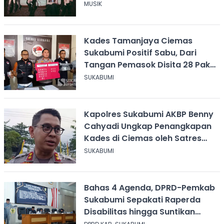
MUSIK
Kades Tamanjaya Ciemas
Sukabumi Positif Sabu, Dari
Tangan Pemasok Disita 28 Paket
Narkoba
SUKABUMI
Kapolres Sukabumi AKBP Benny
Cahyadi Ungkap Penangkapan
Kades di Ciemas oleh Satres
Narkoba
SUKABUMI
Bahas 4 Agenda, DPRD-Pemkab
Sukabumi Sepakati Raperda
Disabilitas hingga Suntikan
Modal Perum Pesona Wisata