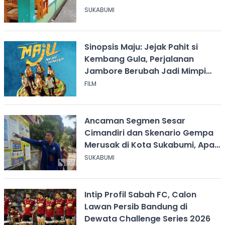
SUKABUMI
Sinopsis Maju: Jejak Pahit si
Kembang Gula, Perjalanan
Jambore Berubah Jadi Mimpi
Buruk
FILM
Ancaman Segmen Sesar
Cimandiri dan Skenario Gempa
Merusak di Kota Sukabumi, Apa
yang Harus Dilakukan?
SUKABUMI
Intip Profil Sabah FC, Calon
Lawan Persib Bandung di
Dewata Challenge Series 2026