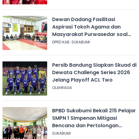
Dewan Dadang Fasilitasi
Aspirasi Tokoh Agama dan
Masyarakat Purwasedar soal
Penolakan Konser Reggae
DPRD KAB. SUKABUMI
Persib Bandung Siapkan Skuad di
Dewata Challenge Series 2026
Jelang Playoff ACL Two
OLAHRAGA
BPBD Sukabumi Bekali 215 Pelajar
SMPN 1 Simpenan Mitigasi
Bencana dan Pertolongan
Psikologis
SUKABUMI