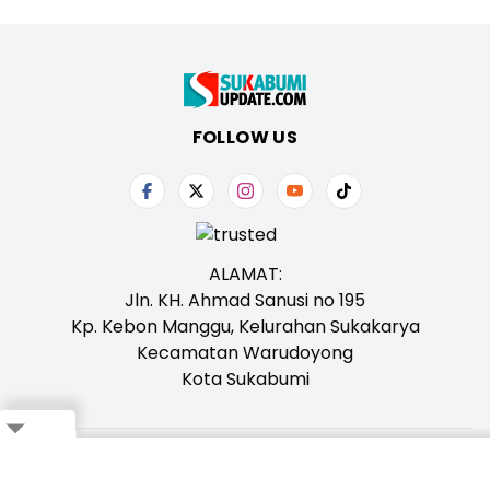
FOLLOW US
ALAMAT:
Jln. KH. Ahmad Sanusi no 195
Kp. Kebon Manggu, Kelurahan Sukakarya
Kecamatan Warudoyong
Kota Sukabumi
Close
Tentang Kami
Redaksi
Iklan
Karir
Kontak
Pedoman