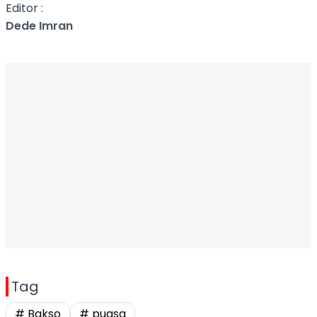
Editor :
Dede Imran
Tag
# Bakso
# puasa