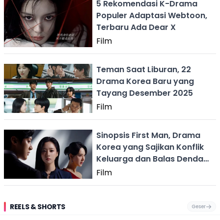
5 Rekomendasi K-Drama
Populer Adaptasi Webtoon,
Terbaru Ada Dear X
Film
Teman Saat Liburan, 22
Drama Korea Baru yang
Tayang Desember 2025
Film
Sinopsis First Man, Drama
Korea yang Sajikan Konflik
Keluarga dan Balas Dendam
Intens
Film
REELS & SHORTS
Geser
Pantai
Suami Nikita Willy
Kakek 90 Tahun
Fest
Cikembang,
Kembali Jadi
Kibarkan Bendera
San 