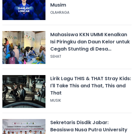
Musim
OLAHRAGA
Mahasiswa KKN UMMI Kenalkan
Isi Piringku dan Daun Kelor untuk
Cegah Stunting di Desa
Calingcing
SEHAT
Lirik Lagu THIS & THAT Stray Kids:
I'll Take This and That, This and
That
MUSIK
Sekretaris Disdik Jabar:
Beasiswa Nusa Putra University