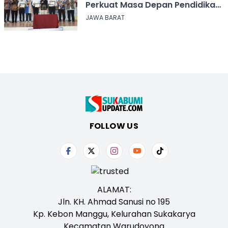
Perkuat Masa Depan Pendidikan
Jawa Barat
JAWA BARAT
FOLLOW US
ALAMAT:
Jln. KH. Ahmad Sanusi no 195
Kp. Kebon Manggu, Kelurahan Sukakarya
Kecamatan Warudoyong