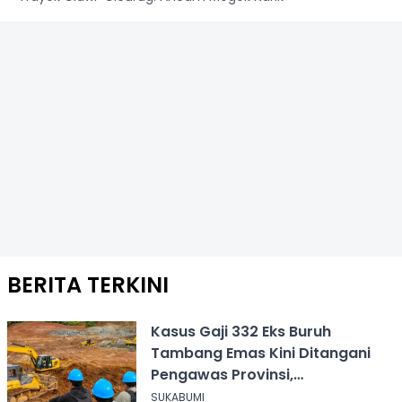
BERITA TERKINI
Kasus Gaji 332 Eks Buruh
Tambang Emas Kini Ditangani
Pengawas Provinsi,
Disnakertrans Sukabumi Terus
SUKABUMI