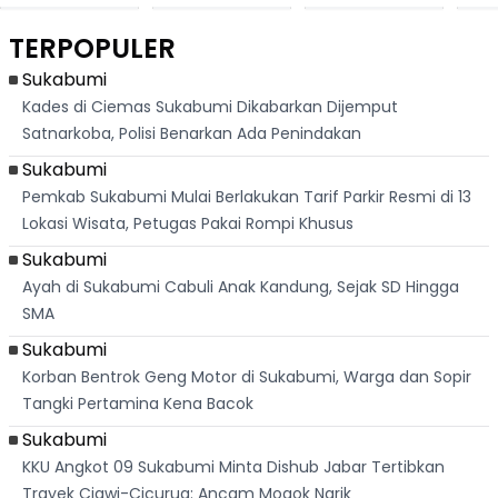
Destinasi Wisata
Sorotan, Imami
Merah Putih
Rib
Asri Di Sukabumi,
Salat Jumat Di
Sambil Nyanyikan
Berl
Hanya 40 Menit
Kanada
Lagu Indonesia
Dike
TERPOPULER
Dari
Raya
Ban
Palabuhanratu
Sukabumi
Kades di Ciemas Sukabumi Dikabarkan Dijemput
Satnarkoba, Polisi Benarkan Ada Penindakan
Sukabumi
Pemkab Sukabumi Mulai Berlakukan Tarif Parkir Resmi di 13
Lokasi Wisata, Petugas Pakai Rompi Khusus
Sukabumi
Ayah di Sukabumi Cabuli Anak Kandung, Sejak SD Hingga
SMA
Sukabumi
Korban Bentrok Geng Motor di Sukabumi, Warga dan Sopir
Tangki Pertamina Kena Bacok
Sukabumi
KKU Angkot 09 Sukabumi Minta Dishub Jabar Tertibkan
Trayek Ciawi-Cicurug: Ancam Mogok Narik