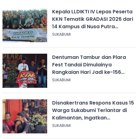
Kepala LLDIKTI IV Lepas Peserta
KKN Tematik GRADASI 2026 dari
14 Kampus di Nusa Putra
University
SUKABUMI
Dentuman Tambur dan Plara
Fest Tandai Dimulainya
Rangkaian Hari Jadi ke-156
Kabupaten Sukabumi
SUKABUMI
Disnakertrans Respons Kasus 15
Warga Sukabumi Terlantar di
Kalimantan, Ingatkan
Pentingnya Perjanjian Kerja
SUKABUMI