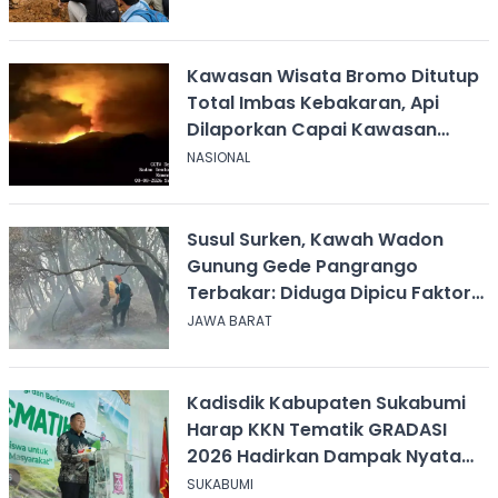
Dampingi
Kawasan Wisata Bromo Ditutup
Total Imbas Kebakaran, Api
Dilaporkan Capai Kawasan
Sabana
NASIONAL
Susul Surken, Kawah Wadon
Gunung Gede Pangrango
Terbakar: Diduga Dipicu Faktor
Alam
JAWA BARAT
Kadisdik Kabupaten Sukabumi
Harap KKN Tematik GRADASI
2026 Hadirkan Dampak Nyata
bagi Masyarakat
SUKABUMI