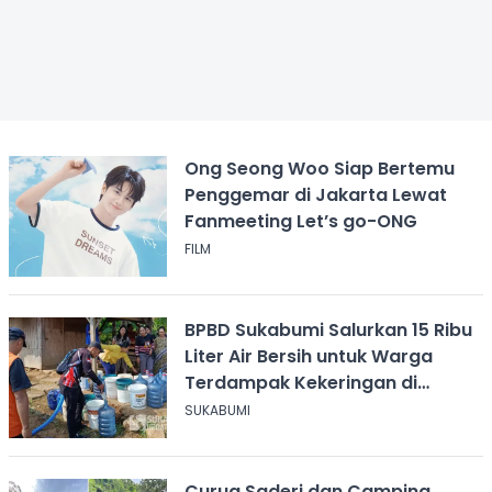
Ong Seong Woo Siap Bertemu
Penggemar di Jakarta Lewat
Fanmeeting Let’s go-ONG
FILM
BPBD Sukabumi Salurkan 15 Ribu
Liter Air Bersih untuk Warga
Terdampak Kekeringan di
Cicurug
SUKABUMI
Curug Saderi dan Camping