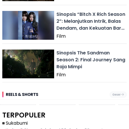
Sinopsis “Bitch X Rich Season
2”: Melanjutkan Intrik, Balas
Dendam, dan Kekuatan Baru
di SMA Elite
Film
Sinopsis The Sandman
Season 2: Final Journey Sang
Raja Mimpi
Film
REELS & SHORTS
Geser
Festival Ekstrem
Viral Mirip Lionel
Fenomena
Dug
San Fermín,
Messi, Penjual
Langka! Bekas
Pen
Ribuan Orang
Cilok di
Kampung di
Heb
Berlari 875 Meter
Palabuhanratu Ini
Dasar Waduk
Sim
Dikejar Kawanan
Banjir Sapaan
Karian Kembali
Suk
TERPOPULER
Banteng
"Bang Messi"
Terlihat
Terd
Dik
Sukabumi