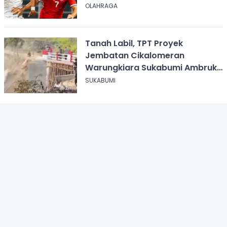
OLAHRAGA
Tanah Labil, TPT Proyek
Jembatan Cikalomeran
Warungkiara Sukabumi Ambruk
Saat Pengurugan
SUKABUMI