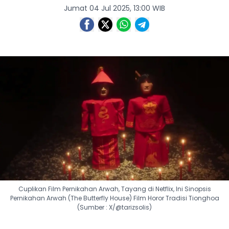
Jumat 04 Jul 2025, 13:00 WIB
Cuplikan Film Pernikahan Arwah, Tayang di Netflix, Ini Sinopsis
Pernikahan Arwah (The Butterfly House) Film Horor Tradisi Tionghoa
(Sumber : X/@tarizsolis)