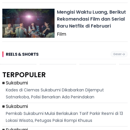
Mengisi Waktu Luang, Berikut
Rekomendasi Film dan Serial
Baru Netflix di Februari
Film
REELS & SHORTS
Geser
Festival Ekstrem
Viral Mirip Lionel
Fenomena
Dug
San Fermín,
Messi, Penjual
Langka! Bekas
Pen
Ribuan Orang
Cilok di
Kampung di
Heb
Berlari 875 Meter
Palabuhanratu Ini
Dasar Waduk
Sim
Dikejar Kawanan
Banjir Sapaan
Karian Kembali
Suk
TERPOPULER
Banteng
"Bang Messi"
Terlihat
Terd
Dik
Sukabumi
Kades di Ciemas Sukabumi Dikabarkan Dijemput
Satnarkoba, Polisi Benarkan Ada Penindakan
Sukabumi
Pemkab Sukabumi Mulai Berlakukan Tarif Parkir Resmi di 13
Lokasi Wisata, Petugas Pakai Rompi Khusus
Sukabumi