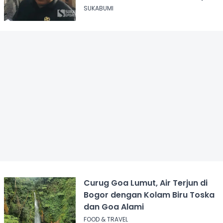
Juga Terjerat Dugaan Narkoba
SUKABUMI
Curug Goa Lumut, Air Terjun di
Bogor dengan Kolam Biru Toska
dan Goa Alami
FOOD & TRAVEL