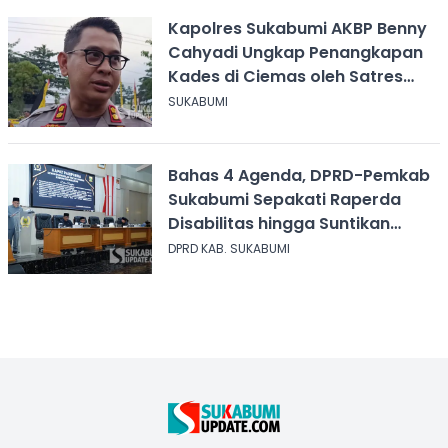
Kapolres Sukabumi AKBP Benny
Cahyadi Ungkap Penangkapan
Kades di Ciemas oleh Satres
Narkoba
SUKABUMI
Bahas 4 Agenda, DPRD-Pemkab
Sukabumi Sepakati Raperda
Disabilitas hingga Suntikan
Modal Perum Pesona Wisata
DPRD KAB. SUKABUMI