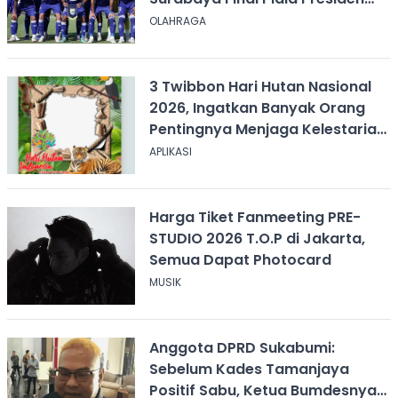
2026, Kick-off Pukul 20.00 WIB
OLAHRAGA
3 Twibbon Hari Hutan Nasional
2026, Ingatkan Banyak Orang
Pentingnya Menjaga Kelestarian
Hutan
APLIKASI
Harga Tiket Fanmeeting PRE-
STUDIO 2026 T.O.P di Jakarta,
Semua Dapat Photocard
MUSIK
Anggota DPRD Sukabumi:
Sebelum Kades Tamanjaya
Positif Sabu, Ketua Bumdesnya