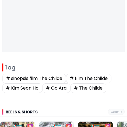
Tag
# sinopsis film The Childe
# film The Childe
# Kim Seon Ho
# Go Ara
# The Childe
REELS & SHORTS
Geser