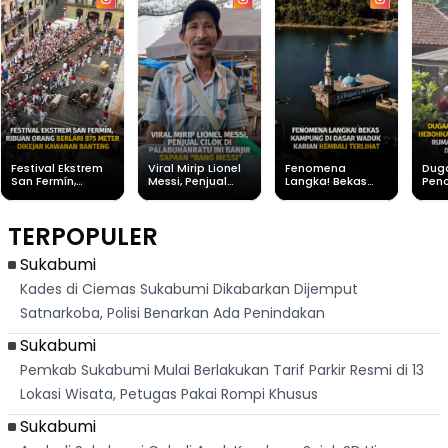
Festival Ekstrem
Viral Mirip Lionel
Fenomena
Dug
San Fermín,
Messi, Penjual
Langka! Bekas
Pen
Ribuan Orang
Cilok di
Kampung di
Heb
Berlari 875 Meter
Palabuhanratu Ini
Dasar Waduk
Sim
Dikejar Kawanan
Banjir Sapaan
Karian Kembali
Suk
TERPOPULER
Banteng
"Bang Messi"
Terlihat
Terd
Dik
Sukabumi
Kades di Ciemas Sukabumi Dikabarkan Dijemput
Satnarkoba, Polisi Benarkan Ada Penindakan
Sukabumi
Pemkab Sukabumi Mulai Berlakukan Tarif Parkir Resmi di 13
Lokasi Wisata, Petugas Pakai Rompi Khusus
Sukabumi