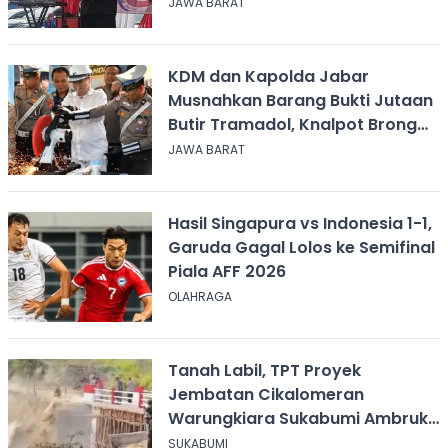
JAWA BARAT
KDM dan Kapolda Jabar
Musnahkan Barang Bukti Jutaan
Butir Tramadol, Knalpot Brong
hingga Miras
JAWA BARAT
Hasil Singapura vs Indonesia 1-1,
Garuda Gagal Lolos ke Semifinal
Piala AFF 2026
OLAHRAGA
Tanah Labil, TPT Proyek
Jembatan Cikalomeran
Warungkiara Sukabumi Ambruk
Saat Pengurugan
SUKABUMI