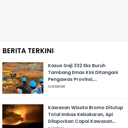
BERITA TERKINI
Kasus Gaji 332 Eks Buruh
Tambang Emas Kini Ditangani
Pengawas Provinsi,
Disnakertrans Sukabumi Terus
SUKABUMI
Dampingi
Kawasan Wisata Bromo Ditutup
Total Imbas Kebakaran, Api
Dilaporkan Capai Kawasan