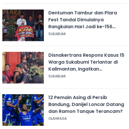
Dentuman Tambur dan Plara
Fest Tandai Dimulainya
Rangkaian Hari Jadi ke-156
Kabupaten Sukabumi
SUKABUMI
Disnakertrans Respons Kasus 15
Warga Sukabumi Terlantar di
Kalimantan, Ingatkan
Pentingnya Perjanjian Kerja
SUKABUMI
12 Pemain Asing di Persib
Bandung, Danijel Loncar Datang
dan Ramon Tanque Terancam?
OLAHRAGA