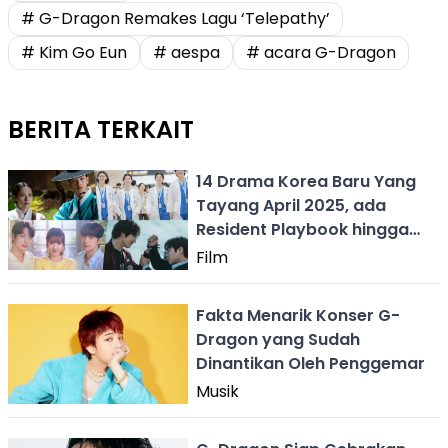
# G-Dragon Remakes Lagu ‘Telepathy’
# Kim Go Eun
# aespa
# acara G-Dragon
BERITA TERKAIT
14 Drama Korea Baru Yang
Tayang April 2025, ada
Resident Playbook hingga
Weak Hero Class 2
Film
Fakta Menarik Konser G-
Dragon yang Sudah
Dinantikan Oleh Penggemar
Musik