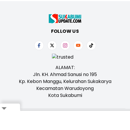
FOLLOW US
ALAMAT:
Jln. KH. Ahmad Sanusi no 195
Kp. Kebon Manggu, Kelurahan Sukakarya
Kecamatan Warudoyong
Kota Sukabumi
Close
Tentang Kami
Redaksi
Iklan
Karir
Kontak
Pedoman
Ikuti Whatsapp Channel Kami,
Klik Disini!