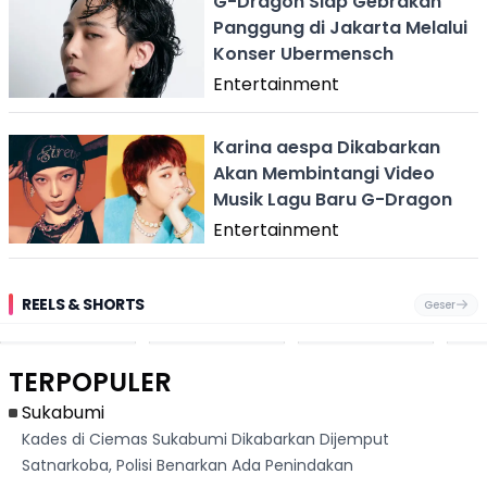
G-Dragon Siap Gebrakan
Panggung di Jakarta Melalui
Konser Ubermensch
Entertainment
Karina aespa Dikabarkan
Akan Membintangi Video
Musik Lagu Baru G-Dragon
Entertainment
REELS & SHORTS
Geser
Pantai
Suami Nikita Willy
Kakek 90 Tahun
Fest
Cikembang,
Kembali Jadi
Kibarkan Bendera
San 
Destinasi Wisata
Sorotan, Imami
Merah Putih
Rib
Asri Di Sukabumi,
Salat Jumat Di
Sambil Nyanyikan
Berl
Hanya 40 Menit
Kanada
Lagu Indonesia
Dike
TERPOPULER
Dari
Raya
Ban
Palabuhanratu
Sukabumi
Kades di Ciemas Sukabumi Dikabarkan Dijemput
Satnarkoba, Polisi Benarkan Ada Penindakan