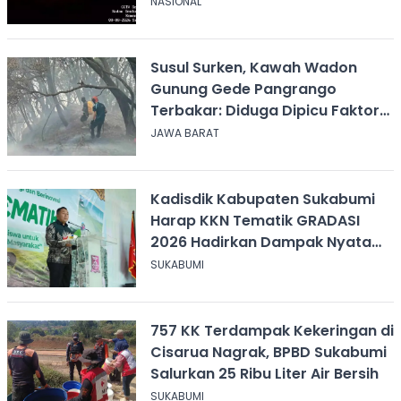
Sabana
NASIONAL
Susul Surken, Kawah Wadon
Gunung Gede Pangrango
Terbakar: Diduga Dipicu Faktor
Alam
JAWA BARAT
Kadisdik Kabupaten Sukabumi
Harap KKN Tematik GRADASI
2026 Hadirkan Dampak Nyata
bagi Masyarakat
SUKABUMI
757 KK Terdampak Kekeringan di
Cisarua Nagrak, BPBD Sukabumi
Salurkan 25 Ribu Liter Air Bersih
SUKABUMI