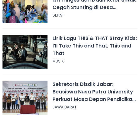
Cegah Stunting di Desa
Calingcing
SEHAT
Lirik Lagu THIS & THAT Stray Kids:
I'll Take This and That, This and
That
MUSIK
Sekretaris Disdik Jabar:
Beasiswa Nusa Putra University
Perkuat Masa Depan Pendidikan
Jawa Barat
JAWA BARAT