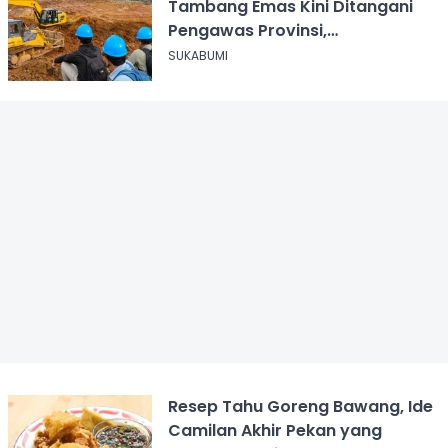
Tambang Emas Kini Ditangani
Pengawas Provinsi,
Disnakertrans Sukabumi Terus
SUKABUMI
Dampingi
Resep Tahu Goreng Bawang, Ide
Camilan Akhir Pekan yang