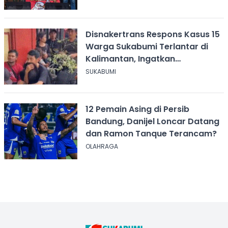
Disnakertrans Respons Kasus 15
Warga Sukabumi Terlantar di
Kalimantan, Ingatkan
Pentingnya Perjanjian Kerja
SUKABUMI
12 Pemain Asing di Persib
Bandung, Danijel Loncar Datang
dan Ramon Tanque Terancam?
OLAHRAGA