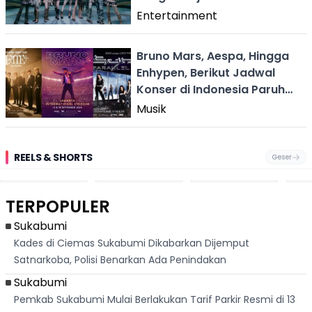
Entertainment
Bruno Mars, Aespa, Hingga
Enhypen, Berikut Jadwal
Konser di Indonesia Paruh
Kedua 2024
Musik
REELS & SHORTS
Geser
Pantai
Suami Nikita Willy
Kakek 90 Tahun
Fest
Cikembang,
Kembali Jadi
Kibarkan Bendera
San 
Destinasi Wisata
Sorotan, Imami
Merah Putih
Rib
Asri Di Sukabumi,
Salat Jumat Di
Sambil Nyanyikan
Berl
Hanya 40 Menit
Kanada
Lagu Indonesia
Dike
TERPOPULER
Dari
Raya
Ban
Palabuhanratu
Sukabumi
Kades di Ciemas Sukabumi Dikabarkan Dijemput
Satnarkoba, Polisi Benarkan Ada Penindakan
Sukabumi
Pemkab Sukabumi Mulai Berlakukan Tarif Parkir Resmi di 13