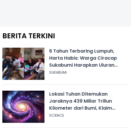
BERITA TERKINI
6 Tahun Terbaring Lumpuh,
Harta Habis: Warga Ciracap
Sukabumi Harapkan Uluran
Tangan KDM
SUKABUMI
Lokasi Tuhan Ditemukan
Jaraknya 439 Miliar Triliun
Kilometer dari Bumi, Klaim
Ilmuwan Harvard
SCIENCE