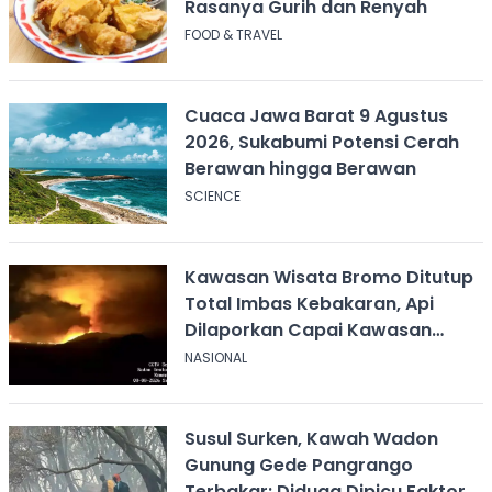
Rasanya Gurih dan Renyah
FOOD & TRAVEL
Cuaca Jawa Barat 9 Agustus
2026, Sukabumi Potensi Cerah
Berawan hingga Berawan
SCIENCE
Kawasan Wisata Bromo Ditutup
Total Imbas Kebakaran, Api
Dilaporkan Capai Kawasan
Sabana
NASIONAL
Susul Surken, Kawah Wadon
Gunung Gede Pangrango
Terbakar: Diduga Dipicu Faktor