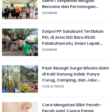
SMPN 1 Simpenan Mitigasi
Bencana dan Pertolongan
Psikologis
SUKABUMI
Satpol PP Sukabumi Tertibkan
PKL di Area IGD Baru RSUD
Palabuhanratu, Enam Lapak
Dibongkar Mandiri
SUKABUMI
Pasir Reungit Surga Wisata Alam
di Kaki Gunung Salak: Punya
Curug, Camping, dan Jalur
Pendakian
FOOD & TRAVEL
Cara Mengatasi Bibir Pecah-
Pecah saat Cuaca Panas