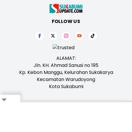
FOLLOW US
ALAMAT:
Jln. KH. Ahmad Sanusi no 195
Kp. Kebon Manggu, Kelurahan Sukakarya
Kecamatan Warudoyong
Kota Sukabumi
Close
Tentang Kami
Redaksi
Iklan
Karir
Kontak
Pedoman
Ikuti Whatsapp Channel Kami,
Klik Disini!
Bagikan ke Whatsapp