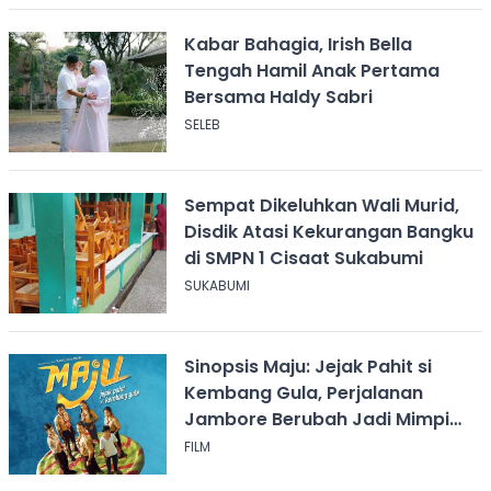
Kabar Bahagia, Irish Bella
Tengah Hamil Anak Pertama
Bersama Haldy Sabri
SELEB
Sempat Dikeluhkan Wali Murid,
Disdik Atasi Kekurangan Bangku
di SMPN 1 Cisaat Sukabumi
SUKABUMI
Sinopsis Maju: Jejak Pahit si
Kembang Gula, Perjalanan
Jambore Berubah Jadi Mimpi
Buruk
FILM