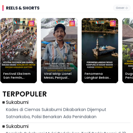
REELS & SHORTS
Geser
Festival Ekstrem
Viral Mirip Lionel
Fenomena
Dug
San Fermín,
Messi, Penjual
Langka! Bekas
Pen
Ribuan Orang
Cilok di
Kampung di
Heb
Berlari 875 Meter
Palabuhanratu Ini
Dasar Waduk
Sim
Dikejar Kawanan
Banjir Sapaan
Karian Kembali
Suk
TERPOPULER
Banteng
"Bang Messi"
Terlihat
Terd
Dik
Sukabumi
Kades di Ciemas Sukabumi Dikabarkan Dijemput
Satnarkoba, Polisi Benarkan Ada Penindakan
Sukabumi