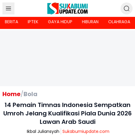
BERITA
IPTEK
GAYA HIDUP
HIBURAN
OLAHRAGA
Home
/
Bola
14 Pemain Timnas Indonesia Sempatkan
Umroh Jelang Kualifikasi Piala Dunia 2026
Lawan Arab Saudi
Ikbal Juliansyah
Sukabumiupdate.com