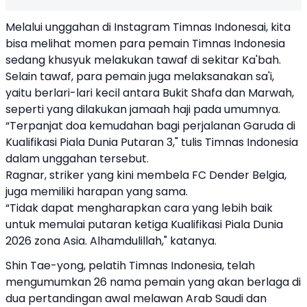
Melalui unggahan di Instagram Timnas Indonesai, kita
bisa melihat momen para pemain Timnas Indonesia
sedang khusyuk melakukan tawaf di sekitar Ka'bah.
Selain tawaf, para pemain juga melaksanakan sa'i,
yaitu berlari-lari kecil antara Bukit Shafa dan Marwah,
seperti yang dilakukan jamaah haji pada umumnya.
“Terpanjat doa kemudahan bagi perjalanan Garuda di
Kualifikasi Piala Dunia Putaran 3," tulis Timnas Indonesia
dalam unggahan tersebut.
Ragnar, striker yang kini membela FC Dender Belgia,
juga memiliki harapan yang sama.
“Tidak dapat mengharapkan cara yang lebih baik
untuk memulai putaran ketiga Kualifikasi Piala Dunia
2026 zona Asia. Alhamdulillah," katanya.
Shin Tae-yong, pelatih Timnas Indonesia, telah
mengumumkan 26 nama pemain yang akan berlaga di
dua pertandingan awal melawan Arab Saudi dan