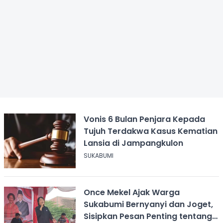
Vonis 6 Bulan Penjara Kepada
Tujuh Terdakwa Kasus Kematian
Lansia di Jampangkulon
SUKABUMI
Once Mekel Ajak Warga
Sukabumi Bernyanyi dan Joget,
Sisipkan Pesan Penting tentang