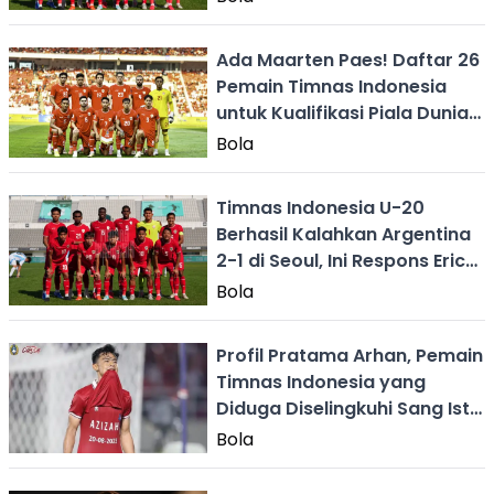
Ada Maarten Paes! Daftar 26
Pemain Timnas Indonesia
untuk Kualifikasi Piala Dunia
2026
Bola
Timnas Indonesia U-20
Berhasil Kalahkan Argentina
2-1 di Seoul, Ini Respons Erick
Thohir
Bola
Profil Pratama Arhan, Pemain
Timnas Indonesia yang
Diduga Diselingkuhi Sang Istri
Azizah Salsha
Bola