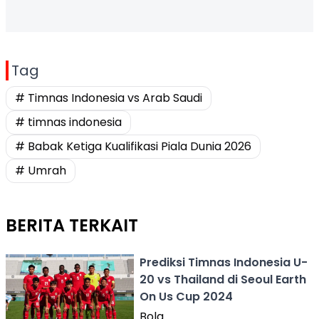
Tag
# Timnas Indonesia vs Arab Saudi
# timnas indonesia
# Babak Ketiga Kualifikasi Piala Dunia 2026
# Umrah
BERITA TERKAIT
Prediksi Timnas Indonesia U-
20 vs Thailand di Seoul Earth
On Us Cup 2024
Bola