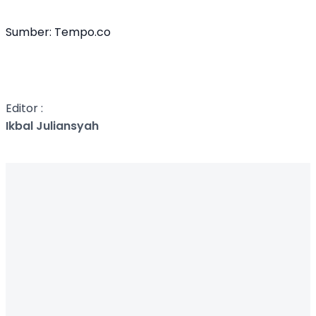
Sumber:
Tempo.co
Editor :
Ikbal Juliansyah