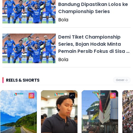
Bandung Dipastikan Lolos ke
Championship Series
Bola
Demi Tiket Championship
Series, Bojan Hodak Minta
Pemain Persib Fokus di Sisa 5
Laga
Bola
REELS & SHORTS
Geser