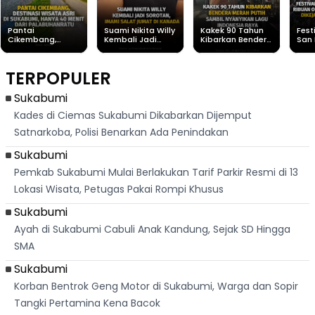
Pantai
Suami Nikita Willy
Kakek 90 Tahun
Fest
Cikembang,
Kembali Jadi
Kibarkan Bendera
San 
Destinasi Wisata
Sorotan, Imami
Merah Putih
Rib
Asri Di Sukabumi,
Salat Jumat Di
Sambil Nyanyikan
Berl
Hanya 40 Menit
Kanada
Lagu Indonesia
Dike
TERPOPULER
Dari
Raya
Ban
Palabuhanratu
Sukabumi
Kades di Ciemas Sukabumi Dikabarkan Dijemput
Satnarkoba, Polisi Benarkan Ada Penindakan
Sukabumi
Pemkab Sukabumi Mulai Berlakukan Tarif Parkir Resmi di 13
Lokasi Wisata, Petugas Pakai Rompi Khusus
Sukabumi
Ayah di Sukabumi Cabuli Anak Kandung, Sejak SD Hingga
SMA
Sukabumi
Korban Bentrok Geng Motor di Sukabumi, Warga dan Sopir
Tangki Pertamina Kena Bacok