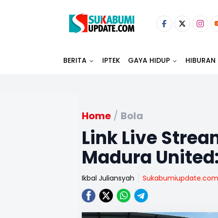
BERITA
IPTEK
GAYA HIDUP
HIBURAN
Home
/
Bola
Link Live Stre
Madura United: 
Ikbal Juliansyah
Sukabumiupdate.co