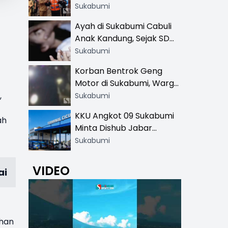
Resmi di 13 Lokasi Wisata,
Sukabumi
Petugas Pakai Rompi
Ayah di Sukabumi Cabuli
Khusus
Anak Kandung, Sejak SD
Hingga SMA
Sukabumi
Korban Bentrok Geng
Motor di Sukabumi, Warga
dan Sopir Tangki
,
Sukabumi
Pertamina Kena Bacok
KKU Angkot 09 Sukabumi
ah
Minta Dishub Jabar
Tertibkan Trayek Ciawi-
Sukabumi
Cicurug: Ancam Mogok
Narik
VIDEO
ai
ihan