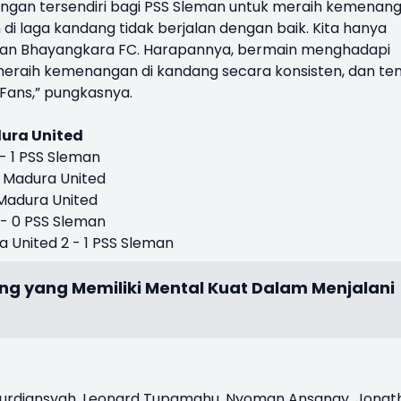
ngan tersendiri bagi PSS Sleman untuk meraih kemenang
i laga kandang tidak berjalan dengan baik. Kita hanya
kan Bhayangkara FC. Harapannya, bermain menghadapi
raih kemenangan di kandang secara konsisten, dan te
ans,” pungkasnya.
ura United
 - 1 PSS Sleman
 1 Madura United
1 Madura United
1 - 0 PSS Sleman
a United 2 - 1 PSS Sleman
ang yang Memiliki Mental Kuat Dalam Menjalani
 Nurdiansyah, Leonard Tupamahu, Nyoman Ansanay, Jonat