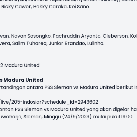
 Ricky Cawor, Hokky Caraka, Kei Sano.
an, Novan Sasongko, Fachruddin Aryanto, Cleberson, Ko
ivera, Salim Tuharea, Junior Brandao, Lulinha.
- 2 Madura United
vs Madura United
tandingan antara PSS Sleman vs Madura United berikut in
/live/205-indosiar?schedule_id=2943602
onton PSS Sleman vs Madura United yang akan digelar hari
uwoharjo, Sleman, Minggu (24/9/2023) mulai pukul 19.00.