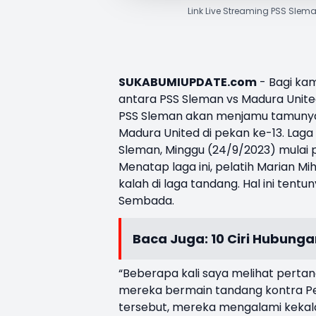
Link Live Streaming PSS Sleman
SUKABUMIUPDATE.com
- Bagi kam
antara
PSS Sleman
vs Madura Unite
PSS Sleman akan menjamu tamunya
Madura United di pekan ke-13. Laga
Sleman, Minggu (24/9/2023) mulai pu
Menatap laga ini, pelatih Marian M
kalah di laga tandang. Hal ini tent
Sembada.
Baca Juga:
10 Ciri Hubung
“Beberapa kali saya melihat pertan
mereka bermain tandang kontra Per
tersebut, mereka mengalami kekala