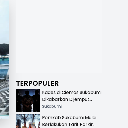
TERPOPULER
Kades di Ciemas Sukabumi
Dikabarkan Dijemput
Satnarkoba, Polisi
Sukabumi
Benarkan Ada Penindakan
Pemkab Sukabumi Mulai
Berlakukan Tarif Parkir