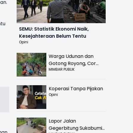
an.
ntu
SEMU: Statistik Ekonomi Naik,
Kesejahteraan Belum Tentu
Opini
Warga Udunan dan
Gotong Royong, Cor
MIMBAR PUBLIK
Jalan Hancur di
Nyalindung Sukabumi
Koperasi Tanpa Pijakan
Opini
Lapor Jalan
Gegerbitung Sukabumi
han