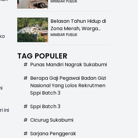
MIMBAR PUBLIK
Bolong! Bahaya Bagi
Pengendara
Belasan Tahun Hidup di
Zona Merah, Warga
MIMBAR PUBLIK
Kampung Nangewer
ko
Purabaya Masih
Menanti Kepastian
TAG POPULER
Relokasi
#
Punas Mandiri Nagrak Sukabumi
#
Berapa Gaji Pegawai Badan Gizi
Nasional Yang Lolos Rekrutmen
i
Sppi Batch 3
#
Sppi Batch 3
 ini
#
Cicurug Sukabumi
#
Sarjana Penggerak