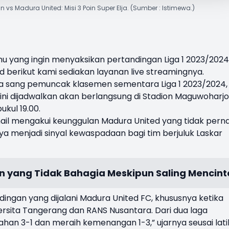
 vs Madura United: Misi 3 Poin Super Elja. (Sumber : Istimewa.)
u yang ingin menyaksikan pertandingan Liga 1 2023/2024
d berikut kami sediakan layanan live streamingnya.
 sang pemuncak klasemen sementara Liga 1 2023/2024,
 ini dijadwalkan akan berlangsung di Stadion Maguwoharjo
kul 19.00.
ihail mengakui keunggulan Madura United yang tidak pern
unya menjadi sinyal kewaspadaan bagi tim berjuluk Laskar
an yang Tidak Bahagia Meskipun Saling Mencint
dingan yang dijalani Madura United FC, khususnya ketika
sita Tangerang dan RANS Nusantara. Dari dua laga
han 3-1 dan meraih kemenangan 1-3,” ujarnya seusai lat