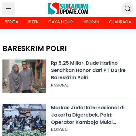
BERITA
IPTEK
GAYA HIDUP
HIBURAN
OLAHRAGA
BARESKRIM POLRI
Rp 5,25 Miliar, Dude Harlino
Serahkan Honor dari PT DSI ke
Bareskrim Polri
NASIONAL
Markas Judol Internasional di
Jakarta Digerebek, Polri:
Operator Kamboja Mulai
Eksodus ke Indonesia
NASIONAL