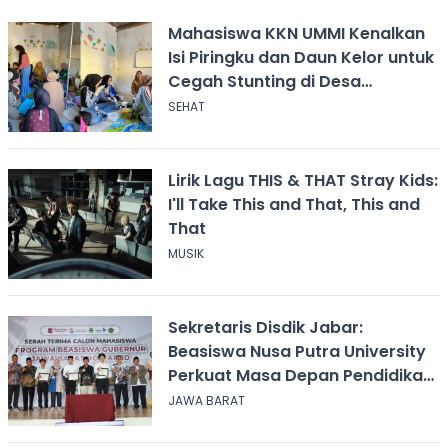
Mahasiswa KKN UMMI Kenalkan
Isi Piringku dan Daun Kelor untuk
Cegah Stunting di Desa
Calingcing
SEHAT
Lirik Lagu THIS & THAT Stray Kids:
I'll Take This and That, This and
That
MUSIK
Sekretaris Disdik Jabar:
Beasiswa Nusa Putra University
Perkuat Masa Depan Pendidikan
Jawa Barat
JAWA BARAT