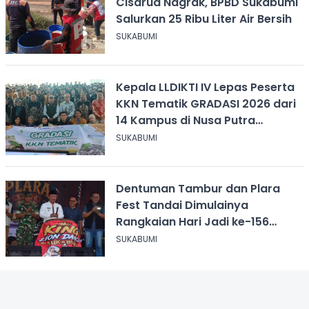
Cisarua Nagrak, BPBD Sukabumi
Salurkan 25 Ribu Liter Air Bersih
SUKABUMI
Kepala LLDIKTI IV Lepas Peserta
KKN Tematik GRADASI 2026 dari
14 Kampus di Nusa Putra
University
SUKABUMI
Dentuman Tambur dan Plara
Fest Tandai Dimulainya
Rangkaian Hari Jadi ke-156
Kabupaten Sukabumi
SUKABUMI