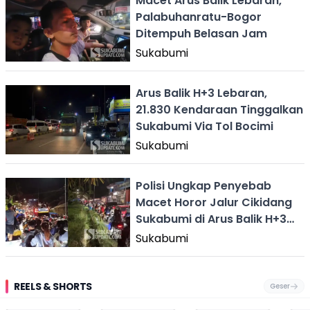
Macet Arus Balik Lebaran,
Palabuhanratu-Bogor
Ditempuh Belasan Jam
Sukabumi
Arus Balik H+3 Lebaran,
21.830 Kendaraan Tinggalkan
Sukabumi Via Tol Bocimi
Sukabumi
Polisi Ungkap Penyebab
Macet Horor Jalur Cikidang
Sukabumi di Arus Balik H+3
Lebaran
Sukabumi
REELS & SHORTS
Geser