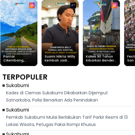
Pantai
Suami Nikita Willy
Kakek 90 Tahun
Fest
Cikembang,
Kembali Jadi
Kibarkan Bendera
San 
Destinasi Wisata
Sorotan, Imami
Merah Putih
Rib
Asri Di Sukabumi,
Salat Jumat Di
Sambil Nyanyikan
Berl
Hanya 40 Menit
Kanada
Lagu Indonesia
Dike
TERPOPULER
Dari
Raya
Ban
Palabuhanratu
Sukabumi
Kades di Ciemas Sukabumi Dikabarkan Dijemput
Satnarkoba, Polisi Benarkan Ada Penindakan
Sukabumi
Pemkab Sukabumi Mulai Berlakukan Tarif Parkir Resmi di 13
Lokasi Wisata, Petugas Pakai Rompi Khusus
Sukabumi