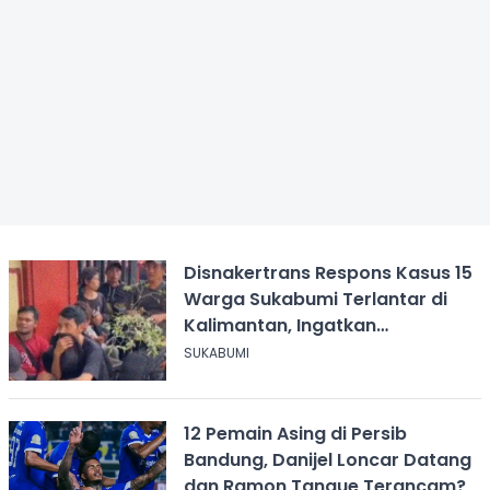
Disnakertrans Respons Kasus 15
Warga Sukabumi Terlantar di
Kalimantan, Ingatkan
Pentingnya Perjanjian Kerja
SUKABUMI
12 Pemain Asing di Persib
Bandung, Danijel Loncar Datang
dan Ramon Tanque Terancam?