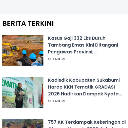
BERITA TERKINI
Kasus Gaji 332 Eks Buruh
Tambang Emas Kini Ditangani
Pengawas Provinsi,
Disnakertrans Sukabumi Terus
SUKABUMI
Dampingi
Kadisdik Kabupaten Sukabumi
Harap KKN Tematik GRADASI
2026 Hadirkan Dampak Nyata
bagi Masyarakat
SUKABUMI
757 KK Terdampak Kekeringan di