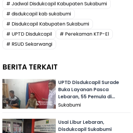
# Jadwal Disdukcapil Kabupaten Sukabumi
# disdukcapil kab sukabumi
# Disdukcapil Kabupaten Sukabumi
# UPTD Disdukcapil
# Perekaman KTP-El
# RSUD Sekarwangi
BERITA TERKAIT
UPTD Disdukcapil Surade
Buka Layanan Pasca
Lebaran, 55 Pemula di
Sukabumi Rekam KTP
Sukabumi
Usai Libur Lebaran,
Disdukcapil Sukabumi