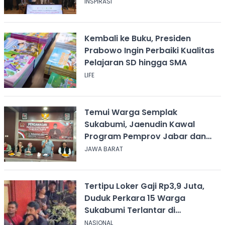
INSPIRASI
Kembali ke Buku, Presiden
Prabowo Ingin Perbaiki Kualitas
Pelajaran SD hingga SMA
LIFE
Temui Warga Semplak
Sukabumi, Jaenudin Kawal
Program Pemprov Jabar dan
Serap Aspirasi
JAWA BARAT
Tertipu Loker Gaji Rp3,9 Juta,
Duduk Perkara 15 Warga
Sukabumi Terlantar di
Kalimantan
NASIONAL