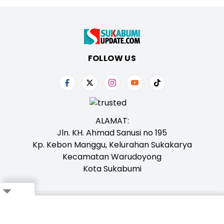
FOLLOW US
ALAMAT:
Jln. KH. Ahmad Sanusi no 195
Kp. Kebon Manggu, Kelurahan Sukakarya
Kecamatan Warudoyong
Kota Sukabumi
Close
Tentang Kami
Redaksi
Iklan
Karir
Kontak
Pedoman
Ikuti Whatsapp Channel Kami,
Klik Disini!