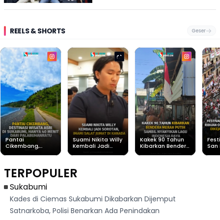
REELS & SHORTS
Geser
Pantai
Suami Nikita Willy
Kakek 90 Tahun
Fest
Cikembang,
Kembali Jadi
Kibarkan Bendera
San 
Destinasi Wisata
Sorotan, Imami
Merah Putih
Rib
Asri Di Sukabumi,
Salat Jumat Di
Sambil Nyanyikan
Berl
Hanya 40 Menit
Kanada
Lagu Indonesia
Dike
TERPOPULER
Dari
Raya
Ban
Palabuhanratu
Sukabumi
Kades di Ciemas Sukabumi Dikabarkan Dijemput
Satnarkoba, Polisi Benarkan Ada Penindakan