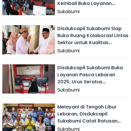
Kembali Buka Layanan
dengan Jam Operasional
Sukabumi
Penuh
Disdukcapil Sukabumi Siap
Buka Ruang Kolaborasi Lintas
Sektor untuk Kualitas
Pelayanan
Sukabumi
Disdukcapil Sukabumi Buka
Layanan Pasca Lebaran
2025, Urus Seratus
Permohonan Hari Ini
Sukabumi
Melayani di Tengah Libur
Lebaran, Disdukcapil
Sukabumi Catat Ratusan
Permohonan
Sukabumi