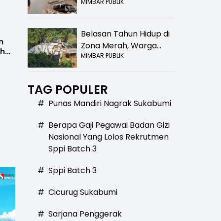
MIMBAR PUBLIK
Bolong! Bahaya Bagi
Pengendara
Belasan Tahun Hidup di
n
Zona Merah, Warga
ah
MIMBAR PUBLIK
Kampung Nangewer
Purabaya Masih
Menanti Kepastian
TAG POPULER
Relokasi
#
Punas Mandiri Nagrak Sukabumi
#
Berapa Gaji Pegawai Badan Gizi
Nasional Yang Lolos Rekrutmen
Sppi Batch 3
#
Sppi Batch 3
#
Cicurug Sukabumi
#
Sarjana Penggerak