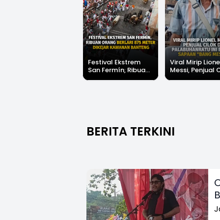
Festival Ekstrem
Viral Mirip Lione
San Fermín, Ribuan
Messi, Penjual 
Orang Berlari 875
di Palabuhanrat
Meter Dikejar
Banjir Sapaan 
Kawanan Banteng
Messi"
BERITA TERKINI
O
B
J