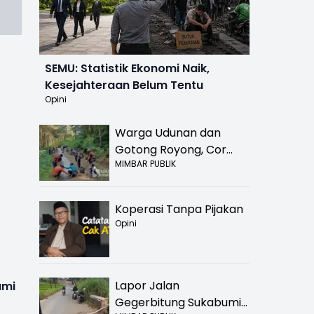
SEMU: Statistik Ekonomi Naik,
Kesejahteraan Belum Tentu
Opini
Warga Udunan dan
Gotong Royong, Cor
MIMBAR PUBLIK
Jalan Hancur di
Nyalindung Sukabumi
Koperasi Tanpa Pijakan
Opini
Lapor Jalan
umi
Gegerbitung Sukabumi