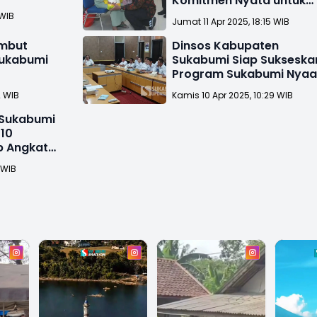
Komitmen Nyata untuk
Kaum Perempuan
 WIB
Jumat 11 Apr 2025, 18:15 WIB
ambut
Dinsos Kabupaten
Sukabumi
Sukabumi Siap Sukseska
Program Sukabumi Nya
Ka Indung
2 WIB
Kamis 10 Apr 2025, 10:29 WIB
Sukabumi
 10
p Angkat
 WIB