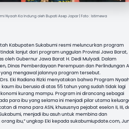
 Nyaah Ka Indung oleh Bupati Asep Japar | Foto : Istimewa
tah Kabupaten Sukabumi resmi meluncurkan program
tindak lanjut dari program unggulan Provinsi Jawa Barat,
as oleh Gubernur Jawa Barat H. Dedi Mulyadi. Dalam
ten, Dinas Pemberdayaan Perempuan dan Perlindungan 
g yang mengawal jalannya program tersebut.
, Drs. Eki Radiana Rizki menyatakan bahwa Program Nyaa
 kaum ibu berusia di atas 55 tahun yang sudah tidak lagi
ekonomi kurang mampu. Program ini dirancang sebagai
ada para ibu yang selama ini menjadi pilar utama keluarg
atan di mana para ASN, khususnya pejabat eselon II, III, 
Sukabumi, menjadi ibu asuh untuk membina dan
 orang ibu,” ungkap Eki kepada sukabumiupdate.com, Ju