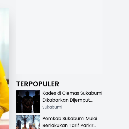
TERPOPULER
Kades di Ciemas Sukabumi
Dikabarkan Dijemput
Satnarkoba, Polisi
Sukabumi
Benarkan Ada Penindakan
Pemkab Sukabumi Mulai
Berlakukan Tarif Parkir