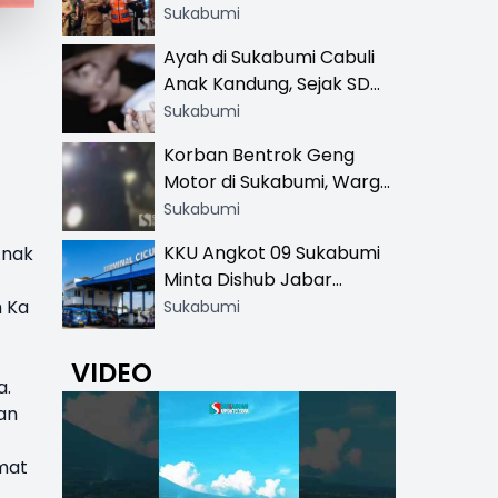
Resmi di 13 Lokasi Wisata,
Sukabumi
Petugas Pakai Rompi
Ayah di Sukabumi Cabuli
Khusus
Anak Kandung, Sejak SD
Hingga SMA
Sukabumi
Korban Bentrok Geng
Motor di Sukabumi, Warga
dan Sopir Tangki
Sukabumi
Pertamina Kena Bacok
KKU Angkot 09 Sukabumi
Anak
Minta Dishub Jabar
Tertibkan Trayek Ciawi-
h Ka
Sukabumi
Cicurug: Ancam Mogok
Narik
VIDEO
a.
dan
mat