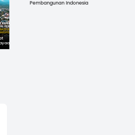
Pembangunan Indonesia
at
Hilangnya Jejak
Widal: Sandi Lama
ayaan,
Kejayaan: Saat Teh
yang Masih Hidup di
wal
Parakansalak
Sukabumi
han: Jejak
Kuasai Pasar Eropa,
ekade
Kini Tinggal Sejarah
miupdate.com