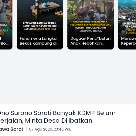
l
Fenomena Langka!
Dugaan Penc*bulan
Meraw
Cilok
Bekas Kampung di
Anak Hebohkan
Keperc
u Ini
Dasar Waduk Karian
Simpenan
Menga
"Bang
Kembali Terlihat
Sukabumi, Rumah
Peruba
Terduga Pelaku
Satu D
Dikepung Warga
Sukabu
no Surono Soroti Banyak KDMP Belum
erjalan, Minta Desa Dilibatkan
awa Barat
07 Agu 2026, 23:46 WIB