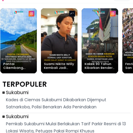
Pantai
Suami Nikita Willy
Kakek 90 Tahun
Fest
Cikembang,
Kembali Jadi
Kibarkan Bendera
San 
Destinasi Wisata
Sorotan, Imami
Merah Putih
Rib
Asri Di Sukabumi,
Salat Jumat Di
Sambil Nyanyikan
Berl
Hanya 40 Menit
Kanada
Lagu Indonesia
Dike
TERPOPULER
Dari
Raya
Ban
Palabuhanratu
Sukabumi
Kades di Ciemas Sukabumi Dikabarkan Dijemput
Satnarkoba, Polisi Benarkan Ada Penindakan
Sukabumi
Pemkab Sukabumi Mulai Berlakukan Tarif Parkir Resmi di 13
Lokasi Wisata, Petugas Pakai Rompi Khusus