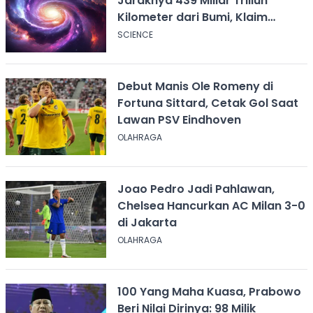
Jaraknya 439 Miliar Triliun
Kilometer dari Bumi, Klaim
Ilmuwan Harvard
SCIENCE
Debut Manis Ole Romeny di
Fortuna Sittard, Cetak Gol Saat
Lawan PSV Eindhoven
OLAHRAGA
Joao Pedro Jadi Pahlawan,
Chelsea Hancurkan AC Milan 3-0
di Jakarta
OLAHRAGA
100 Yang Maha Kuasa, Prabowo
Beri Nilai Dirinya: 98 Milik