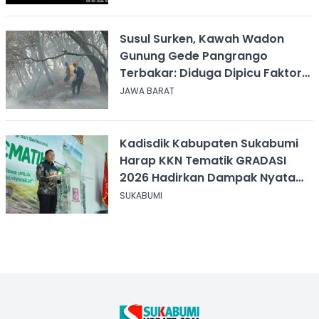
Susul Surken, Kawah Wadon
Gunung Gede Pangrango
Terbakar: Diduga Dipicu Faktor
Alam
JAWA BARAT
Kadisdik Kabupaten Sukabumi
Harap KKN Tematik GRADASI
2026 Hadirkan Dampak Nyata
bagi Masyarakat
SUKABUMI