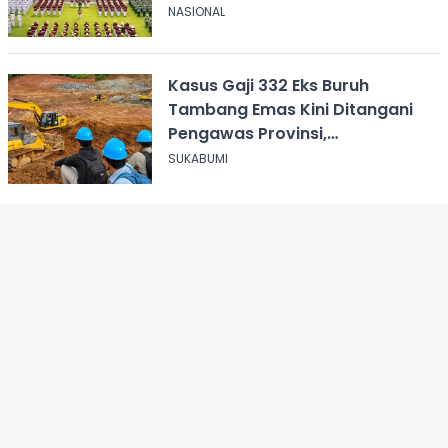
NASIONAL
Kasus Gaji 332 Eks Buruh
Tambang Emas Kini Ditangani
Pengawas Provinsi,
Disnakertrans Sukabumi Terus
SUKABUMI
Dampingi