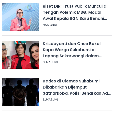
Riset DIR: Trust Publik Muncul di
Tengah Polemik MBG, Modal
Awal Kepala BGN Baru Benahi
Program
NASIONAL
Krisdayanti dan Once Bakal
Sapa Warga Sukabumi di
Lapang Sekarwangi dalam
Rangka Hari ASI Sedunia
SUKABUMI
Kades di Ciemas Sukabumi
Dikabarkan Dijemput
Satnarkoba, Polisi Benarkan Ada
Penindakan
SUKABUMI