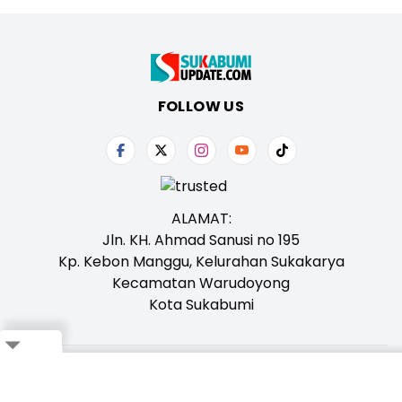
FOLLOW US
ALAMAT:
Jln. KH. Ahmad Sanusi no 195
Kp. Kebon Manggu, Kelurahan Sukakarya
Kecamatan Warudoyong
Kota Sukabumi
Close
Tentang Kami
Redaksi
Iklan
Karir
Kontak
Pedoman
Ikuti Whatsapp Channel Kami,
Klik Disini!