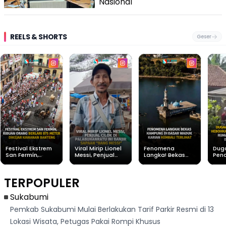
Nasional
REELS & SHORTS
Geser
Festival Ekstrem
Viral Mirip Lionel
Fenomena
Dug
San Fermín,
Messi, Penjual
Langka! Bekas
Pen
Ribuan Orang
Cilok di
Kampung di
Heb
Berlari 875 Meter
Palabuhanratu Ini
Dasar Waduk
Sim
Dikejar Kawanan
Banjir Sapaan
Karian Kembali
Suk
TERPOPULER
Banteng
"Bang Messi"
Terlihat
Terd
Dik
Sukabumi
Pemkab Sukabumi Mulai Berlakukan Tarif Parkir Resmi di 13
Lokasi Wisata, Petugas Pakai Rompi Khusus