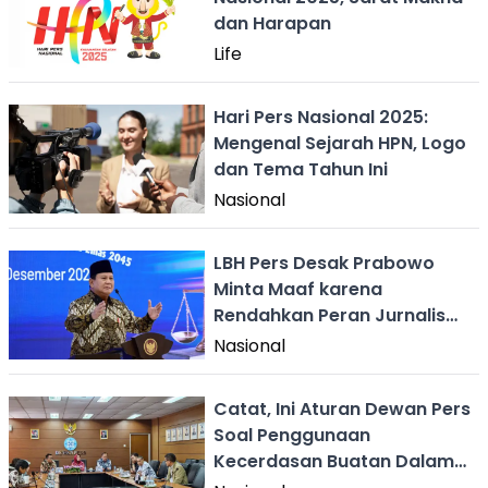
dan Harapan
Life
Hari Pers Nasional 2025:
Mengenal Sejarah HPN, Logo
dan Tema Tahun Ini
Nasional
LBH Pers Desak Prabowo
Minta Maaf karena
Rendahkan Peran Jurnalis
saat Paripurna
Nasional
Catat, Ini Aturan Dewan Pers
Soal Penggunaan
Kecerdasan Buatan Dalam
Karya Jurnalistik