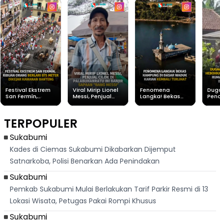
Festival Ekstrem
Viral Mirip Lionel
Fenomena
Dug
San Fermín,
Messi, Penjual
Langka! Bekas
Pen
Ribuan Orang
Cilok di
Kampung di
Heb
Berlari 875 Meter
Palabuhanratu Ini
Dasar Waduk
Sim
Dikejar Kawanan
Banjir Sapaan
Karian Kembali
Suk
TERPOPULER
Banteng
"Bang Messi"
Terlihat
Terd
Dik
Sukabumi
Kades di Ciemas Sukabumi Dikabarkan Dijemput
Satnarkoba, Polisi Benarkan Ada Penindakan
Sukabumi
Pemkab Sukabumi Mulai Berlakukan Tarif Parkir Resmi di 13
Lokasi Wisata, Petugas Pakai Rompi Khusus
Sukabumi