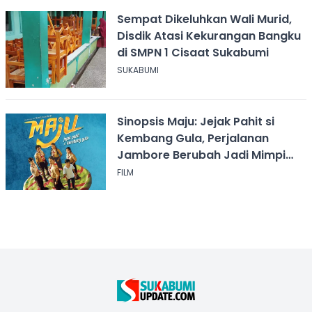
Sempat Dikeluhkan Wali Murid,
Disdik Atasi Kekurangan Bangku
di SMPN 1 Cisaat Sukabumi
SUKABUMI
Sinopsis Maju: Jejak Pahit si
Kembang Gula, Perjalanan
Jambore Berubah Jadi Mimpi
Buruk
FILM