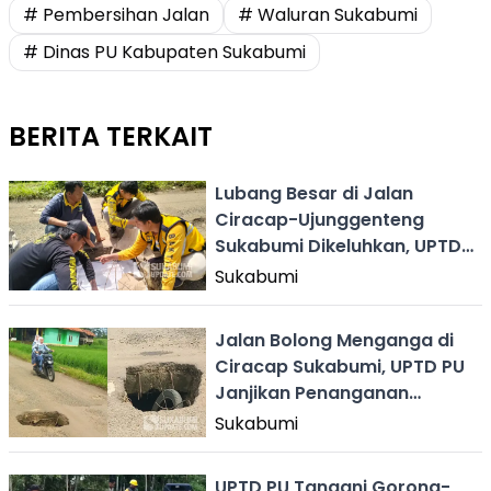
# Pembersihan Jalan
# Waluran Sukabumi
# Dinas PU Kabupaten Sukabumi
BERITA TERKAIT
Lubang Besar di Jalan
Ciracap-Ujunggenteng
Sukabumi Dikeluhkan, UPTD
PU Lakukan Penanganan
Sukabumi
Jalan Bolong Menganga di
Ciracap Sukabumi, UPTD PU
Janjikan Penanganan
Darurat
Sukabumi
UPTD PU Tangani Gorong-