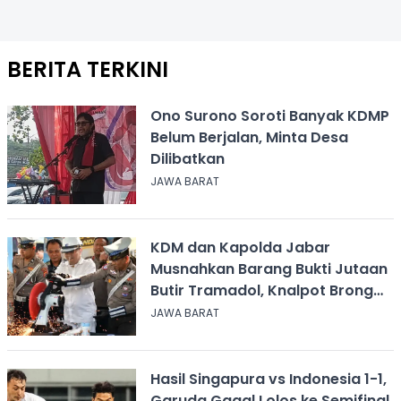
BERITA TERKINI
Ono Surono Soroti Banyak KDMP
Belum Berjalan, Minta Desa
Dilibatkan
JAWA BARAT
KDM dan Kapolda Jabar
Musnahkan Barang Bukti Jutaan
Butir Tramadol, Knalpot Brong
hingga Miras
JAWA BARAT
Hasil Singapura vs Indonesia 1-1,
Garuda Gagal Lolos ke Semifinal