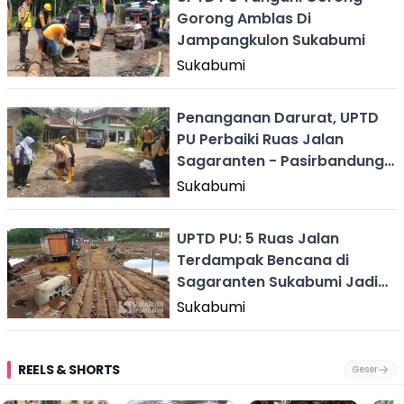
Gorong Amblas Di
Jampangkulon Sukabumi
Sukabumi
Penanganan Darurat, UPTD
PU Perbaiki Ruas Jalan
Sagaranten - Pasirbandung
Sukabumi
Sukabumi
UPTD PU: 5 Ruas Jalan
Terdampak Bencana di
Sagaranten Sukabumi Jadi
Prioritas Perbaikan
Sukabumi
REELS & SHORTS
Geser