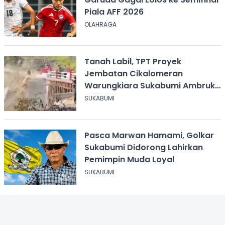
Piala AFF 2026
OLAHRAGA
Tanah Labil, TPT Proyek
Jembatan Cikalomeran
Warungkiara Sukabumi Ambruk
Saat Pengurugan
SUKABUMI
Pasca Marwan Hamami, Golkar
Sukabumi Didorong Lahirkan
Pemimpin Muda Loyal
SUKABUMI