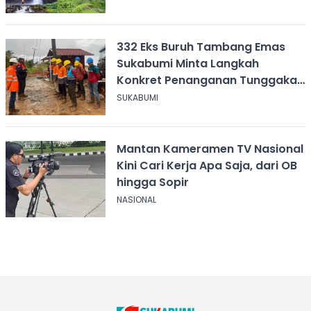
332 Eks Buruh Tambang Emas
Sukabumi Minta Langkah
Konkret Penanganan Tunggakan
Gaji Rp8,4 Miliar
SUKABUMI
Mantan Kameramen TV Nasional
Kini Cari Kerja Apa Saja, dari OB
hingga Sopir
NASIONAL