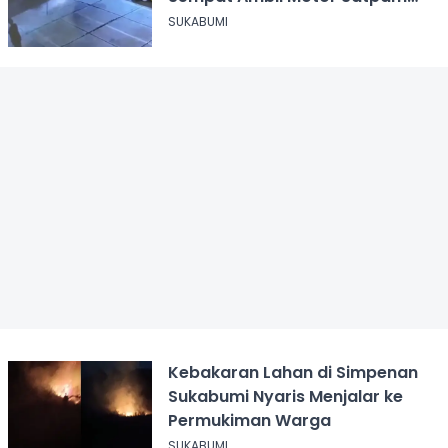
SPPG usai Dikeroyok
SUKABUMI
Kebakaran Lahan di Simpenan
Sukabumi Nyaris Menjalar ke
Permukiman Warga
SUKABUMI