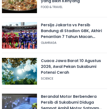
yang Bikin Kenyang
FOOD & TRAVEL
Persija Jakarta vs Persib
Bandung di Stadion GBK, Akhiri
Penantian 7 Tahun Macan
Kemayoran
OLAHRAGA
Cuaca Jawa Barat 10 Agustus
2026, Awal Pekan Sukabumi
Potensi Cerah
SCIENCE
Berandal Motor Berbendera
Persib di Sukabumi Diduga
Sempat Ambil Motor Satpam