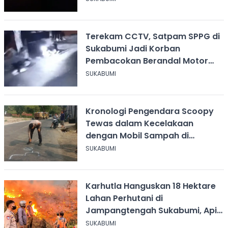
Terekam CCTV, Satpam SPPG di
Sukabumi Jadi Korban
Pembacokan Berandal Motor
Berbendera Persib
SUKABUMI
Kronologi Pengendara Scoopy
Tewas dalam Kecelakaan
dengan Mobil Sampah di
Ciangsana Sukabumi
SUKABUMI
Karhutla Hanguskan 18 Hektare
Lahan Perhutani di
Jampangtengah Sukabumi, Api
Masih Berkobar
SUKABUMI