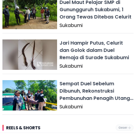
Duel Maut Pelajar SMP di
Gunungguruh Sukabumi, 1
Orang Tewas Ditebas Celurit
Sukabumi
Jari Hampir Putus, Celurit
dan Golok dalam Duel
Remaja di Surade Sukabumi
Sukabumi
Sempat Duel Sebelum
Dibunuh, Rekonstruksi
Pembunuhan Penagih Utang
di Sukabumi
Sukabumi
REELS & SHORTS
Geser