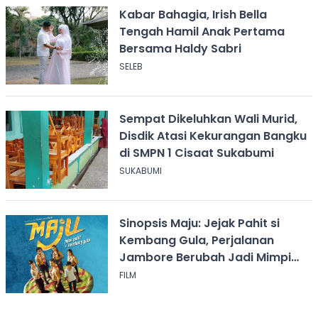
Kabar Bahagia, Irish Bella
Tengah Hamil Anak Pertama
Bersama Haldy Sabri
SELEB
Sempat Dikeluhkan Wali Murid,
Disdik Atasi Kekurangan Bangku
di SMPN 1 Cisaat Sukabumi
SUKABUMI
Sinopsis Maju: Jejak Pahit si
Kembang Gula, Perjalanan
Jambore Berubah Jadi Mimpi
Buruk
FILM