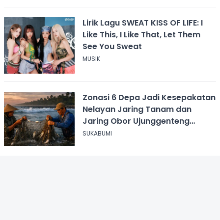
Lirik Lagu SWEAT KISS OF LIFE: I
Like This, I Like That, Let Them
See You Sweat
MUSIK
Zonasi 6 Depa Jadi Kesepakatan
Nelayan Jaring Tanam dan
Jaring Obor Ujunggenteng
Sukabumi
SUKABUMI