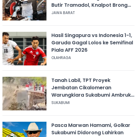
Butir Tramadol, Knalpot Brong
hingga Miras
JAWA BARAT
Hasil Singapura vs Indonesia 1-1,
Garuda Gagal Lolos ke Semifinal
Piala AFF 2026
OLAHRAGA
Tanah Labil, TPT Proyek
Jembatan Cikalomeran
Warungkiara Sukabumi Ambruk
Saat Pengurugan
SUKABUMI
Pasca Marwan Hamami, Golkar
Sukabumi Didorong Lahirkan