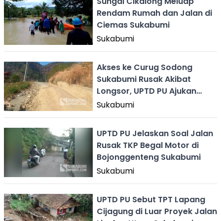
Sungai Cikalong Meluap
Rendam Rumah dan Jalan di
Ciemas Sukabumi
Sukabumi
Akses ke Curug Sodong
Sukabumi Rusak Akibat
Longsor, UPTD PU Ajukan
Perbaikan
Sukabumi
UPTD PU Jelaskan Soal Jalan
Rusak TKP Begal Motor di
Bojonggenteng Sukabumi
Sukabumi
UPTD PU Sebut TPT Lapang
Cijagung di Luar Proyek Jalan