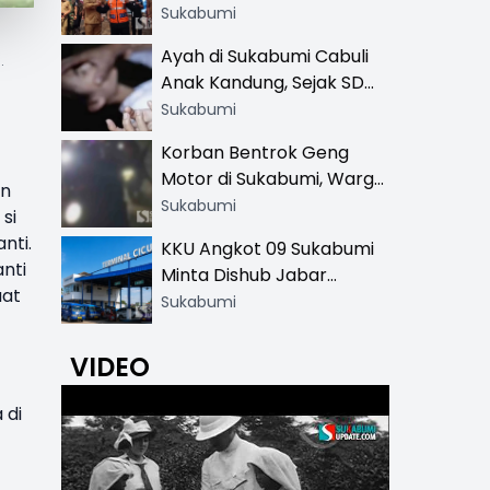
Resmi di 13 Lokasi Wisata,
Sukabumi
Petugas Pakai Rompi
Ayah di Sukabumi Cabuli
.
Khusus
Anak Kandung, Sejak SD
Hingga SMA
Sukabumi
Korban Bentrok Geng
Motor di Sukabumi, Warga
an
dan Sopir Tangki
Sukabumi
si
Pertamina Kena Bacok
nti.
KKU Angkot 09 Sukabumi
nti
Minta Dishub Jabar
uat
Tertibkan Trayek Ciawi-
Sukabumi
Cicurug: Ancam Mogok
Narik
VIDEO
 di