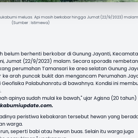
ukabumi meluas. Api masih berkobar hingga Jumat (22/9/2023) malam
(Sumber : Istimewa)
h belum berhenti berkobar di
Gunung Jayanti
, Kecamat
mi
, Jumat (22/9/2023) malam. Secara sporadis rembetan 
akang perumahan Tamansari ke area selatan Gunung Jaya
lar ke arah puncak bukit dan mengancam Perumahan Jaya
 Geofisika Palabuhanratu di bawahnya. Kondisi ini memb
.
h apinya sudah mulai ke bawah," ujar Agisna (20 tahun)
kabumiupdate.com.
adinya peristiwa kebakaran tersebut hewan yang berada
an warga.
un, seperti babi atau hewan buas. Selain itu warga juga