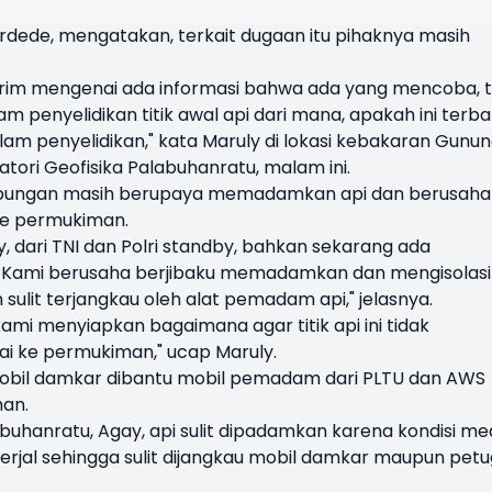
rdede, mengatakan, terkait dugaan itu pihaknya masih
krim mengenai ada informasi bahwa ada yang mencoba, t
alam penyelidikan titik awal api dari mana, apakah ini terb
alam penyelidikan," kata Maruly di lokasi kebakaran Gunu
ori Geofisika Palabuhanratu, malam ini.
 gabungan masih berupaya memadamkan api dan berusaha
 ke permukiman.
 dari TNI dan Polri standby, bahkan sekarang ada
. Kami berusaha berjibaku memadamkan dan mengisolasi
 sulit terjangkau oleh alat pemadam api," jelasnya.
ami menyiapkan bagaimana agar titik api ini tidak
ai ke permukiman," ucap Maruly.
obil damkar dibantu mobil pemadam dari PLTU dan AWS
man.
uhanratu, Agay, api sulit dipadamkan karena kondisi m
erjal sehingga sulit dijangkau mobil damkar maupun pet