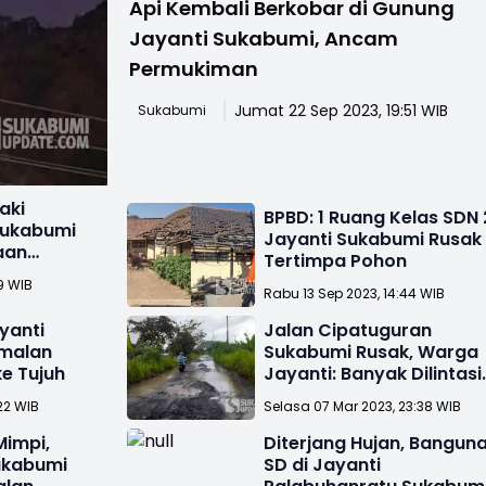
Api Kembali Berkobar di Gunung
Jayanti Sukabumi, Ancam
Permukiman
Jumat 22 Sep 2023, 19:51 WIB
Sukabumi
aki
BPBD: 1 Ruang Kelas SDN 
Sukabumi
Jayanti Sukabumi Rusak
aan
Tertimpa Pohon
9 WIB
Rabu 13 Sep 2023, 14:44 WIB
yanti
Jalan Cipatuguran
malan
Sukabumi Rusak, Warga
e Tujuh
Jayanti: Banyak Dilintasi
Kendaraan PLTU
22 WIB
Selasa 07 Mar 2023, 23:38 WIB
Mimpi,
Diterjang Hujan, Bangun
ukabumi
SD di Jayanti