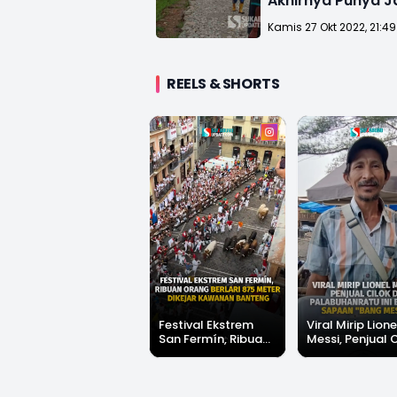
Akhirnya Punya J
Usaha Tani
Kamis 27 Okt 2022, 21:4
REELS & SHORTS
Festival Ekstrem
Viral Mirip Lione
San Fermín, Ribuan
Messi, Penjual 
Orang Berlari 875
di Palabuhanrat
Meter Dikejar
Banjir Sapaan 
Kawanan Banteng
Messi"