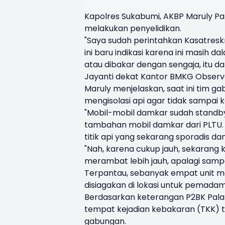
Kapolres Sukabumi, AKBP Maruly Pa
melakukan penyelidikan.
"Saya sudah perintahkan Kasatres
ini baru indikasi karena ini masih d
atau dibakar dengan sengaja, itu d
Jayanti dekat Kantor BMKG Observat
Maruly menjelaskan, saat ini tim
mengisolasi api agar tidak sampai
"Mobil-mobil damkar sudah standby,
tambahan mobil damkar dari PLTU
titik api yang sekarang sporadis dan
"Nah, karena cukup jauh, sekarang k
merambat lebih jauh, apalagi samp
Terpantau, sebanyak empat unit m
disiagakan di lokasi untuk pemada
Berdasarkan keterangan P2BK Palab
tempat kejadian kebakaran (TKK) t
gabungan.