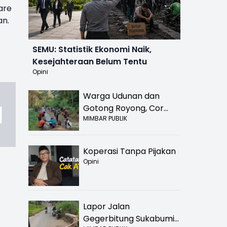
are
an.
SEMU: Statistik Ekonomi Naik,
Kesejahteraan Belum Tentu
Opini
Warga Udunan dan
Gotong Royong, Cor
MIMBAR PUBLIK
Jalan Hancur di
Nyalindung Sukabumi
Koperasi Tanpa Pijakan
Opini
Lapor Jalan
Gegerbitung Sukabumi