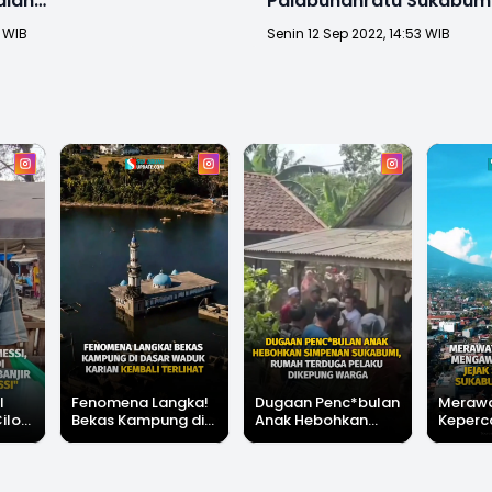
alan
Palabuhanratu Sukabum
Ambruk
9 WIB
Senin 12 Sep 2022, 14:53 WIB
l
Fenomena Langka!
Dugaan Penc*bulan
Meraw
Cilok
Bekas Kampung di
Anak Hebohkan
Keperc
u Ini
Dasar Waduk Karian
Simpenan
Menga
"Bang
Kembali Terlihat
Sukabumi, Rumah
Peruba
Terduga Pelaku
Satu D
Dikepung Warga
Sukabu