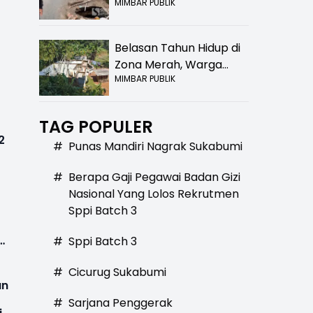
MIMBAR PUBLIK
Bolong! Bahaya Bagi
Pengendara
Belasan Tahun Hidup di
Zona Merah, Warga
MIMBAR PUBLIK
Kampung Nangewer
Purabaya Masih
Menanti Kepastian
TAG POPULER
Relokasi
2
#
Punas Mandiri Nagrak Sukabumi
#
Berapa Gaji Pegawai Badan Gizi
Nasional Yang Lolos Rekrutmen
Sppi Batch 3
#
Sppi Batch 3
#
Cicurug Sukabumi
an
#
Sarjana Penggerak