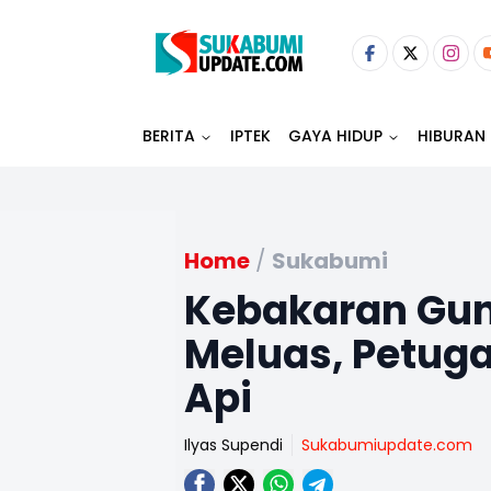
BERITA
IPTEK
GAYA HIDUP
HIBURAN
Home
/
Sukabumi
Kebakaran Gun
Meluas, Petugas
Api
Ilyas Supendi
Sukabumiupdate.com