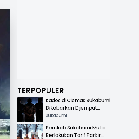
TERPOPULER
Kades di Ciemas Sukabumi
Dikabarkan Dijemput
Satnarkoba, Polisi
Sukabumi
Benarkan Ada Penindakan
Pemkab Sukabumi Mulai
Berlakukan Tarif Parkir