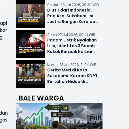
Selasa 28 Jul 2026, 09:30 WIB
Diusir dari Indonesia,
Pria Asal Sukabumi Ini
Justru Bangun Kerajaan
api
Hotel Mewah Dunia
akar
Senin 27 Jul 2026, 09:41 WIB
ng
Padam Listrik Nyalakan
Lilin, Identitas 3 Bocah
Kakak Beradik Korban
Kebakaran di Nyalindung
Kamis 23 Jul 2026, 21:04 WIB
Cerita Meti di Kota
Sukabumi: Korban KDRT,
Bertahan Hidup di
Musala-MCK Bersama 2
Anaknya
BALE WARGA
edan
ugas