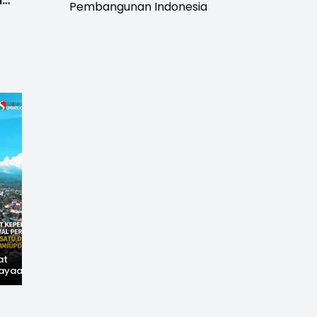
i
Pembangunan Indonesia
at
Hilangnya Jejak
Widal: Sandi Lama
ayaan,
Kejayaan: Saat Teh
yang Masih Hidup di
wal
Parakansalak
Sukabumi
han: Jejak
Kuasai Pasar Eropa,
ekade
Kini Tinggal Sejarah
miupdate.com