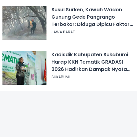
Susul Surken, Kawah Wadon
Gunung Gede Pangrango
Terbakar: Diduga Dipicu Faktor
Alam
JAWA BARAT
Kadisdik Kabupaten Sukabumi
Harap KKN Tematik GRADASI
2026 Hadirkan Dampak Nyata
bagi Masyarakat
SUKABUMI