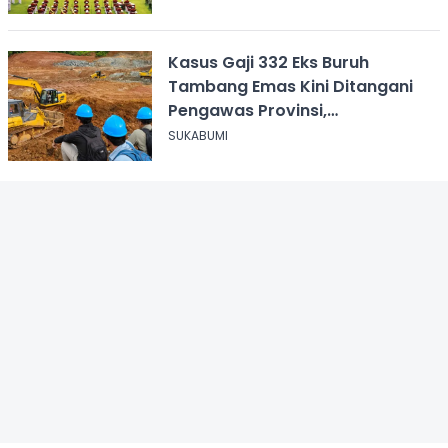
Kasus Gaji 332 Eks Buruh
Tambang Emas Kini Ditangani
Pengawas Provinsi,
Disnakertrans Sukabumi Terus
SUKABUMI
Dampingi