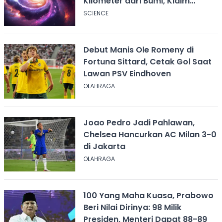
Kilometer dari Bumi, Klaim
Ilmuwan Harvard
SCIENCE
Debut Manis Ole Romeny di
Fortuna Sittard, Cetak Gol Saat
Lawan PSV Eindhoven
OLAHRAGA
Joao Pedro Jadi Pahlawan,
Chelsea Hancurkan AC Milan 3-0
di Jakarta
OLAHRAGA
100 Yang Maha Kuasa, Prabowo
Beri Nilai Dirinya: 98 Milik
Presiden, Menteri Dapat 88-89