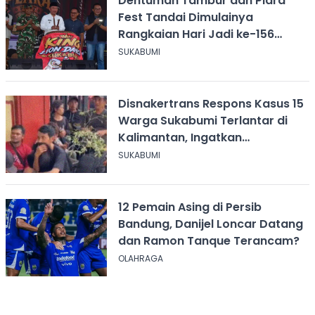
Dentuman Tambur dan Plara
Fest Tandai Dimulainya
Rangkaian Hari Jadi ke-156
Kabupaten Sukabumi
SUKABUMI
Disnakertrans Respons Kasus 15
Warga Sukabumi Terlantar di
Kalimantan, Ingatkan
Pentingnya Perjanjian Kerja
SUKABUMI
12 Pemain Asing di Persib
Bandung, Danijel Loncar Datang
dan Ramon Tanque Terancam?
OLAHRAGA