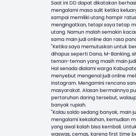
Saat ini DD dapat dikatakan berhasil
mengalami masa sulit ketika keluar
sampai memiliki utang hampir ratusa
mengingatkan, tetapi saya tetap 
utang. Namun malah semakin kacau. 
sama main judi online dan rasa pa
"Ketika saya memutuskan untuk berh
dihapus seperti Dana, M-Banking, sit
teman-teman yang masih main judi o
Hal senada dialami warga Kabupaten
menyebut mengenal judi online melal
Instagram. Mengamini rencana san
masyarakat. Alasan bermainnya p
pertaruhan daring tersebut, walau
banyak rupiah.
"Kalau saldo sedang banyak, main ju
mengalami kekalahan, kemudian masi
yang awal kalah bisa kembali. Untuk
waswas, cemas, karena first time be