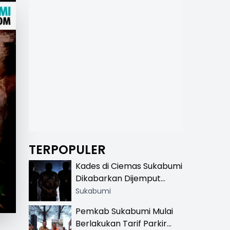
TERPOPULER
Kades di Ciemas Sukabumi
Dikabarkan Dijemput
Satnarkoba, Polisi
Sukabumi
Benarkan Ada Penindakan
Pemkab Sukabumi Mulai
Berlakukan Tarif Parkir