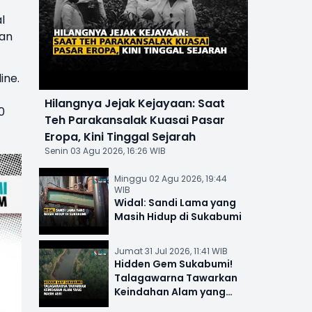
l
man
ine.
Hilangnya Jejak Kejayaan: Saat
0
Teh Parakansalak Kuasai Pasar
Eropa, Kini Tinggal Sejarah
Senin 03 Agu 2026, 16:26 WIB
Minggu 02 Agu 2026, 19:44
WIB
Widal: Sandi Lama yang
Masih Hidup di Sukabumi
Jumat 31 Jul 2026, 11:41 WIB
Hidden Gem Sukabumi!
Talagawarna Tawarkan
Keindahan Alam yang
Masih Asri