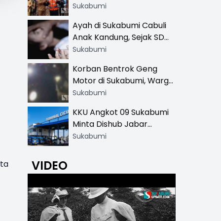
Resmi di 13 Lokasi Wisata,
Sukabumi
Petugas Pakai Rompi
Ayah di Sukabumi Cabuli
Khusus
Anak Kandung, Sejak SD
Hingga SMA
Sukabumi
Korban Bentrok Geng
Motor di Sukabumi, Warga
dan Sopir Tangki
Sukabumi
Pertamina Kena Bacok
KKU Angkot 09 Sukabumi
Minta Dishub Jabar
Tertibkan Trayek Ciawi-
Sukabumi
Cicurug: Ancam Mogok
Narik
VIDEO
ata