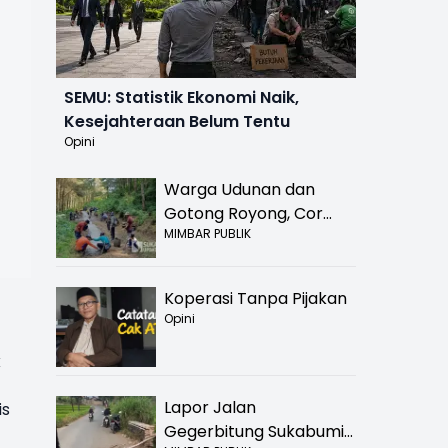
SEMU: Statistik Ekonomi Naik,
Kesejahteraan Belum Tentu
Opini
Warga Udunan dan
Gotong Royong, Cor
MIMBAR PUBLIK
Jalan Hancur di
Nyalindung Sukabumi
Koperasi Tanpa Pijakan
Opini
k
Lapor Jalan
is
Gegerbitung Sukabumi