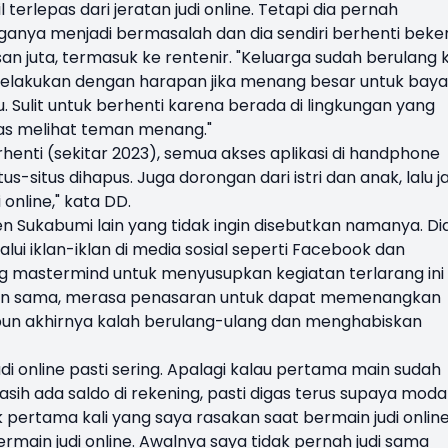
 terlepas dari jeratan judi online. Tetapi dia pernah
ganya menjadi bermasalah dan dia sendiri berhenti beker
n juta, termasuk ke rentenir. "Keluarga sudah berulang k
melakukan dengan harapan jika menang besar untuk baya
Sulit untuk berhenti karena berada di lingkungan yang
nas melihat teman menang."
enti (sekitar 2023), semua akses aplikasi di handphone
us-situs dihapus. Juga dorongan dari istri dan anak, lalu j
nline," kata DD.
 Sukabumi lain yang tidak ingin disebutkan namanya. Di
ui iklan-iklan di media sosial seperti Facebook dan
g mastermind untuk menyusupkan kegiatan terlarang ini
un sama, merasa penasaran untuk dapat memenangkan
pun akhirnya kalah berulang-ulang dan menghabiskan
di online pasti sering. Apalagi kalau pertama main sudah
h ada saldo di rekening, pasti digas terus supaya moda
 pertama kali yang saya rasakan saat bermain judi online
rmain judi online. Awalnya saya tidak pernah judi sama