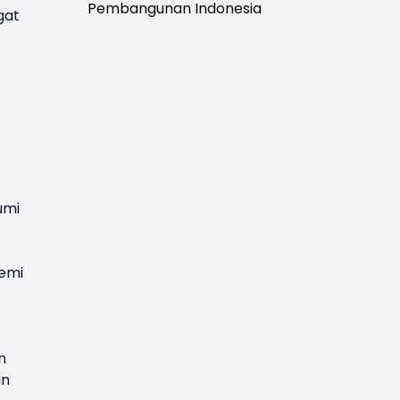
Pembangunan Indonesia
gat
umi
demi
n
an