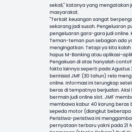
sekali," katanya yang mengatakan j
masyarakat.
"Terkait keuangan sangat berpenga
sekarang jadi susah. Pengeluaran 
pengeluaran gara-gara judi online. 
Teman-teman pun sebagian ada yan
mengingatkan. Tetapi ya kita kalah d
hapus M-Banking atau aplikasi-aplik
Pengakuan di atas hanyalah contoh 
fakta lainnya seperti pada Agustu
berinisial JMF (30 tahun) rela men
online. Informasi ini terungkap set
beras di tempatnya berjualan. Aks
bermain judi online slot. JMF membo
membawa kabur 40 karung beras 
sepeda motor (diangkut beberapa k
Peristiwa-peristiwa ini menggamba
pernyataan terbaru yakni pada 21 N