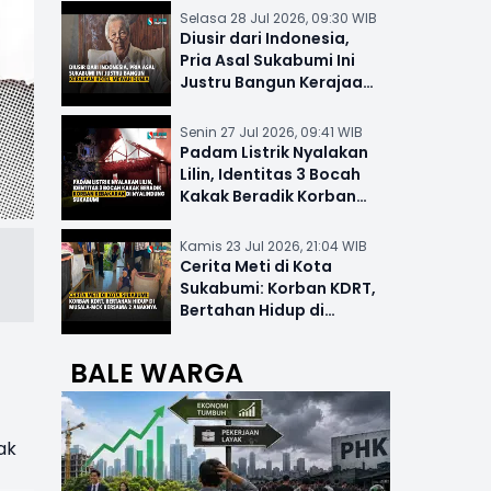
Selasa 28 Jul 2026, 09:30 WIB
Diusir dari Indonesia,
Pria Asal Sukabumi Ini
Justru Bangun Kerajaan
Hotel Mewah Dunia
Senin 27 Jul 2026, 09:41 WIB
Padam Listrik Nyalakan
Lilin, Identitas 3 Bocah
Kakak Beradik Korban
Kebakaran di Nyalindung
Kamis 23 Jul 2026, 21:04 WIB
Cerita Meti di Kota
Sukabumi: Korban KDRT,
Bertahan Hidup di
Musala-MCK Bersama 2
Anaknya
BALE WARGA
ak