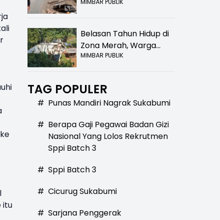
MIMBAR PUBLIK
Bolong! Bahaya Bagi
Pengendara
ja
ali
Belasan Tahun Hidup di
r
Zona Merah, Warga
MIMBAR PUBLIK
Kampung Nangewer
Purabaya Masih
Menanti Kepastian
TAG POPULER
auhi
Relokasi
#
Punas Mandiri Nagrak Sukabumi
a
#
Berapa Gaji Pegawai Badan Gizi
 ke
Nasional Yang Lolos Rekrutmen
Sppi Batch 3
#
Sppi Batch 3
#
Cicurug Sukabumi
l
 itu
#
Sarjana Penggerak