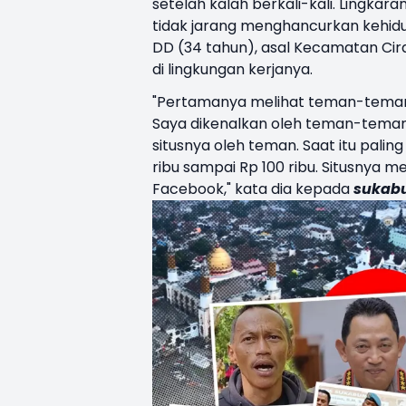
setelah kalah berkali-kali. Lingkara
tidak jarang menghancurkan kehidup
DD (34 tahun), asal Kecamatan C
di lingkungan kerjanya.
"Pertamanya melihat teman-teman d
Saya dikenalkan oleh teman-teman,
situsnya oleh teman. Saat itu pali
ribu sampai Rp 100 ribu. Situsnya 
Facebook," kata dia kepada
sukab