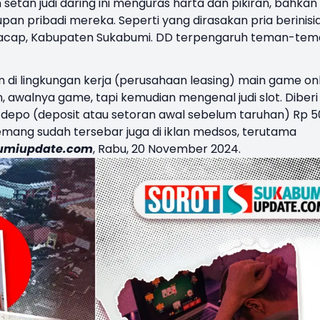
n setan judi daring ini menguras harta dan pikiran, bahkan
an pribadi mereka. Seperti yang dirasakan pria berinisia
iracap, Kabupaten Sukabumi. DD terpengaruh teman-te
i lingkungan kerja (perusahaan leasing) main game onl
 awalnya game, tapi kemudian mengenal judi slot. Diberi
ng depo (deposit atau setoran awal sebelum taruhan) Rp 5
memang sudah tersebar juga di iklan medsos, terutama
umiupdate.com
, Rabu, 20 November 2024.