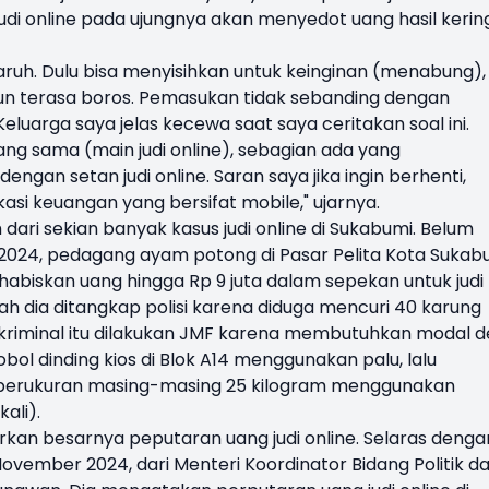
udi online pada ujungnya akan menyedot uang hasil kerin
ruh. Dulu bisa menyisihkan untuk keinginan (menabung),
pun terasa boros. Pemasukan tidak sebanding dengan
Keluarga saya jelas kecewa saat saya ceritakan soal ini.
g sama (main judi online), sebagian ada yang
engan setan judi online. Saran saya jika ingin berhenti,
asi keuangan yang bersifat mobile," ujarnya.
dari sekian banyak kasus judi online di Sukabumi. Belum
s 2024, pedagang ayam potong di Pasar Pelita Kota Sukab
ghabiskan uang hingga Rp 9 juta dalam sepekan untuk judi
elah dia ditangkap polisi karena diduga mencuri 40 karung
i kriminal itu dilakukan JMF karena membutuhkan modal 
bol dinding kios di Blok A14 menggunakan palu, lalu
berukuran masing-masing 25 kilogram menggunakan
ali).
rkan besarnya peputaran uang judi online. Selaras denga
ovember 2024, dari Menteri Koordinator Bidang Politik d