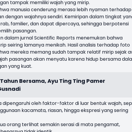
an tampak memiliki wajah yang mirip.
 bahwa manusia cenderung merasa lebih nyaman terhadap
pan dengan wajahnya sendiri. Kemiripan dalam tingkat yan
ab, familier, dan dapat dipercaya, sehingga berpotensi
milih pasangan.
bitkan dalam jurnal Scientific Reports menemukan bahwa
ip seiring lamanya menikah. Hasil analisis terhadap foto
wa mereka memang sudah tampak relatif mirip sejak a
wajah pasangan akan menyatu karena hidup bersama dal
an yang kuat.
Tahun Bersama, Ayu Ting Ting Pamer
Gusnadi
dipengaruhi oleh faktor-faktor di luar bentuk wajah, sep
ggunaan kacamata, riasan, hingga ekspresi yang sering
a orang terlihat semakin serasi di mata pengamat,
enarnya tidak identik.