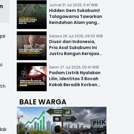
in
Jumat 31 Jul 2026, 11:41 WIB
Hidden Gem Sukabumi!
Talagawarna Tawarkan
Keindahan Alam yang
Masih Asri
gai
Selasa 28 Jul 2026, 09:30 WIB
Diusir dari Indonesia,
Pria Asal Sukabumi Ini
Justru Bangun Kerajaan
Hotel Mewah Dunia
i
Senin 27 Jul 2026, 09:41 WIB
Padam Listrik Nyalakan
Lilin, Identitas 3 Bocah
Kakak Beradik Korban
lth
Kebakaran di Nyalindung
BALE WARGA
dak