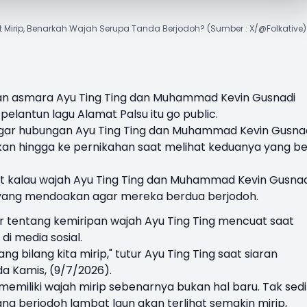
t Mirip, Benarkah Wajah Serupa Tanda Berjodoh? (Sumber : X/@Folkative)
an asmara
Ayu Ting Ting
dan Muhammad
Kevin Gusnadi
pelantun lagu Alamat Palsu itu go public.
gar hubungan Ayu Ting Ting dan Muhammad Kevin Gusna
kan hingga ke pernikahan saat melihat keduanya yang be
ut kalau wajah Ayu Ting Ting dan Muhammad Kevin Gusnad
en yang mendoakan agar mereka berdua berjodoh.
r tentang kemiripan wajah Ayu Ting Ting mencuat saat
i media sosial.
g bilang kita mirip," tutur Ayu Ting Ting saat siaran
da Kamis, (9/7/2026).
miliki wajah mirip sebenarnya bukan hal baru. Tak sedi
g berjodoh lambat laun akan terlihat semakin mirip,