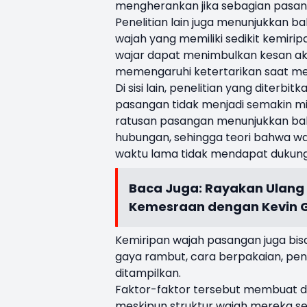
mengherankan jika sebagian pasang
Penelitian lain juga menunjukkan
wajah yang memiliki sedikit kemiri
wajar dapat menimbulkan kesan akr
memengaruhi ketertarikan saat me
Di sisi lain, penelitian yang diter
pasangan tidak menjadi semakin mir
ratusan pasangan menunjukkan bah
hubungan, sehingga teori bahwa 
waktu lama tidak mendapat dukung
Baca Juga:
Rayakan Ulang 
Kemesraan dengan Kevin 
Kemiripan wajah pasangan juga bisa 
gaya rambut, cara berpakaian, pen
ditampilkan.
Faktor-faktor tersebut membuat du
meskipun struktur wajah mereka seb