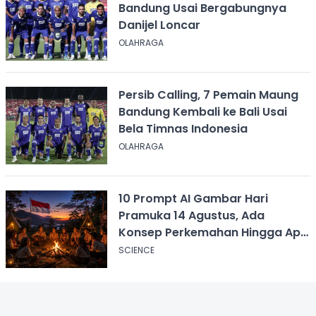
Bandung Usai Bergabungnya
Danijel Loncar
OLAHRAGA
Persib Calling, 7 Pemain Maung
Bandung Kembali ke Bali Usai
Bela Timnas Indonesia
OLAHRAGA
10 Prompt AI Gambar Hari
Pramuka 14 Agustus, Ada
Konsep Perkemahan Hingga Api
Unggun
SCIENCE