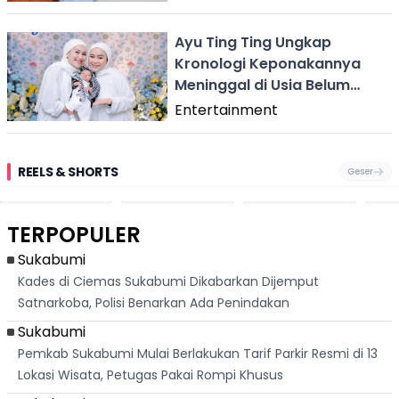
Ayu Ting Ting Ungkap
Kronologi Keponakannya
Meninggal di Usia Belum
Genap 2 Bulan
Entertainment
REELS & SHORTS
Geser
Pantai
Suami Nikita Willy
Kakek 90 Tahun
Fest
Cikembang,
Kembali Jadi
Kibarkan Bendera
San 
Destinasi Wisata
Sorotan, Imami
Merah Putih
Rib
Asri Di Sukabumi,
Salat Jumat Di
Sambil Nyanyikan
Berl
Hanya 40 Menit
Kanada
Lagu Indonesia
Dike
TERPOPULER
Dari
Raya
Ban
Palabuhanratu
Sukabumi
Kades di Ciemas Sukabumi Dikabarkan Dijemput
Satnarkoba, Polisi Benarkan Ada Penindakan
Sukabumi
Pemkab Sukabumi Mulai Berlakukan Tarif Parkir Resmi di 13
Lokasi Wisata, Petugas Pakai Rompi Khusus