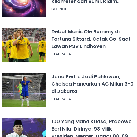
Kilometer dari Bumi, Klaim
Ilmuwan Harvard
SCIENCE
Debut Manis Ole Romeny di
Fortuna Sittard, Cetak Gol Saat
Lawan PSV Eindhoven
OLAHRAGA
Joao Pedro Jadi Pahlawan,
Chelsea Hancurkan AC Milan 3-0
di Jakarta
OLAHRAGA
100 Yang Maha Kuasa, Prabowo
Beri Nilai Dirinya: 98 Milik
Presiden, Menteri Dapat 88-89