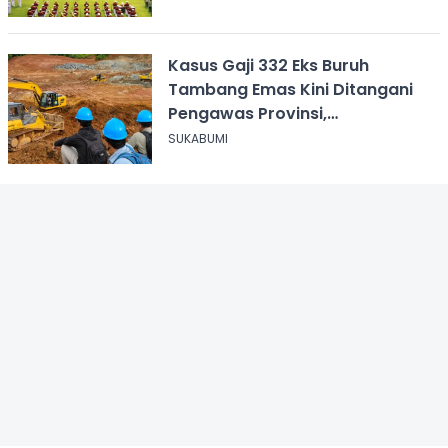
Kasus Gaji 332 Eks Buruh
Tambang Emas Kini Ditangani
Pengawas Provinsi,
Disnakertrans Sukabumi Terus
SUKABUMI
Dampingi