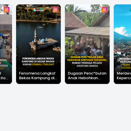
l
Fenomena Langka!
Dugaan Penc*bulan
Meraw
Cilok
Bekas Kampung di
Anak Hebohkan
Keperc
u Ini
Dasar Waduk Karian
Simpenan
Menga
"Bang
Kembali Terlihat
Sukabumi, Rumah
Peruba
Terduga Pelaku
Satu D
Dikepung Warga
Sukabu