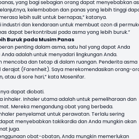
m panas, yang bagi sebagian orang dapat menyebabkan 
 Selanjutnya, kelembaban dan panas yang lebih tinggi dap
rasa lebih sulit untuk bernapas,” katanya.
si industri dan kendaraan untuk membuat ozon di permu
s dapat berkontribusi pada asma yang lebih buruk.”
ih Buruk pada Musim Panas
peran penting dalam asma, satu hal yang dapat Anda
 Anda adalah untuk menyadari lingkungan Anda.
h mencoba dan tetap di dalam ruangan. Penderita asma
 71 derajat (Farenheit). Saya merekomendasikan orang-o
 atau di sore hari,” kata Mosenifar.
nya dapat diobati.
a inhaler. Inhaler utama adalah untuk pemeliharaan dan
amat. Mereka mengandung obat yang berbeda.
nhaler penyelamat untuk perawatan. Terlalu sering
dapat menyebabkan takikardia dan Anda mungkin akan
at juga.
enggunaan obat-obatan, Anda mungkin memerlukan