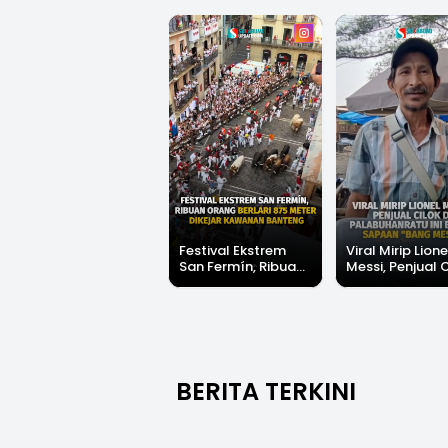
Festival Ekstrem
Viral Mirip Lione
San Fermín, Ribuan
Messi, Penjual 
Orang Berlari 875
di Palabuhanrat
Meter Dikejar
Banjir Sapaan 
Kawanan Banteng
Messi"
BERITA TERKINI