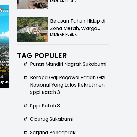
MIMBAR PUBLIK
Bolong! Bahaya Bagi
Pengendara
Belasan Tahun Hidup di
Zona Merah, Warga
MIMBAR PUBLIK
Kampung Nangewer
Purabaya Masih
Menanti Kepastian
TAG POPULER
Relokasi
#
Punas Mandiri Nagrak Sukabumi
at
Hilangnya Jejak
Widal: Sandi Lama
#
Berapa Gaji Pegawai Badan Gizi
ayaan,
Kejayaan: Saat Teh
yang Masih Hidup di
Nasional Yang Lolos Rekrutmen
wal
Parakansalak
Sukabumi
han: Jejak
Kuasai Pasar Eropa,
Sppi Batch 3
ekade
Kini Tinggal Sejarah
miupdate.com
#
Sppi Batch 3
#
Cicurug Sukabumi
#
Sarjana Penggerak