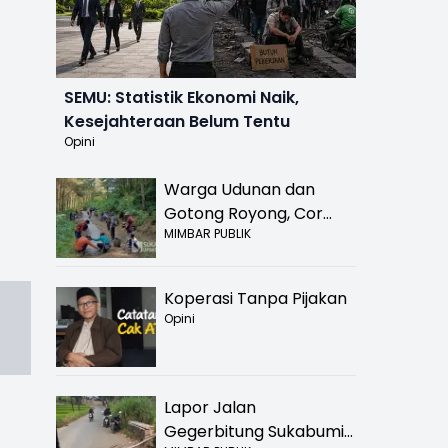
SEMU: Statistik Ekonomi Naik,
Kesejahteraan Belum Tentu
Opini
Warga Udunan dan
Gotong Royong, Cor
MIMBAR PUBLIK
Jalan Hancur di
Nyalindung Sukabumi
Koperasi Tanpa Pijakan
Opini
Lapor Jalan
Gegerbitung Sukabumi