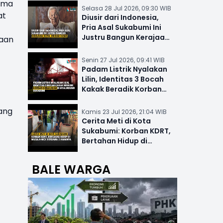
asma
Selasa 28 Jul 2026, 09:30 WIB
at
Diusir dari Indonesia,
Pria Asal Sukabumi Ini
Justru Bangun Kerajaan
kaan
Hotel Mewah Dunia
Senin 27 Jul 2026, 09:41 WIB
Padam Listrik Nyalakan
Lilin, Identitas 3 Bocah
Kakak Beradik Korban
Kebakaran di Nyalindung
rang
Kamis 23 Jul 2026, 21:04 WIB
Cerita Meti di Kota
Sukabumi: Korban KDRT,
Bertahan Hidup di
Musala-MCK Bersama 2
Anaknya
BALE WARGA