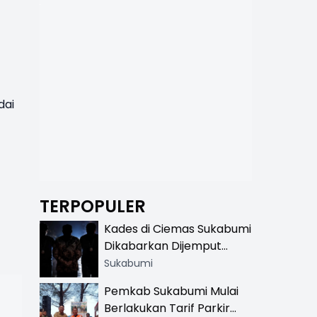
dai
TERPOPULER
Kades di Ciemas Sukabumi
Dikabarkan Dijemput
Satnarkoba, Polisi
Sukabumi
Benarkan Ada Penindakan
Pemkab Sukabumi Mulai
Berlakukan Tarif Parkir