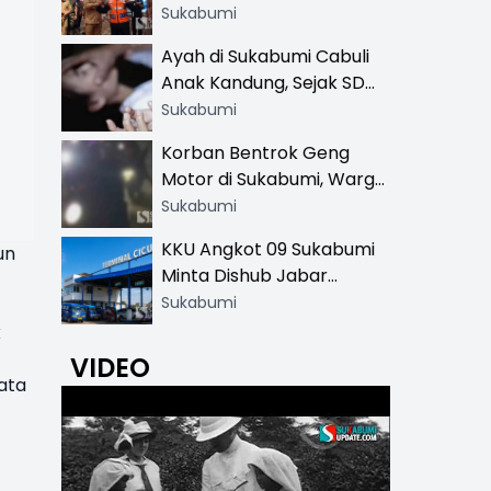
Resmi di 13 Lokasi Wisata,
Sukabumi
Petugas Pakai Rompi
Ayah di Sukabumi Cabuli
Khusus
Anak Kandung, Sejak SD
Hingga SMA
Sukabumi
Korban Bentrok Geng
Motor di Sukabumi, Warga
dan Sopir Tangki
Sukabumi
Pertamina Kena Bacok
KKU Angkot 09 Sukabumi
un
Minta Dishub Jabar
Tertibkan Trayek Ciawi-
Sukabumi
Cicurug: Ancam Mogok
k
Narik
VIDEO
ata