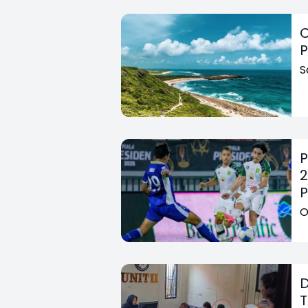
C
P
S
P
2
P
O
D
T