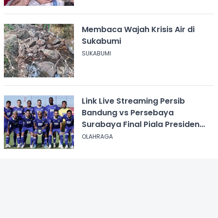
Membaca Wajah Krisis Air di
Sukabumi
SUKABUMI
Link Live Streaming Persib
Bandung vs Persebaya
Surabaya Final Piala Presiden
2026, Kick-off Pukul 20.00 WIB
OLAHRAGA