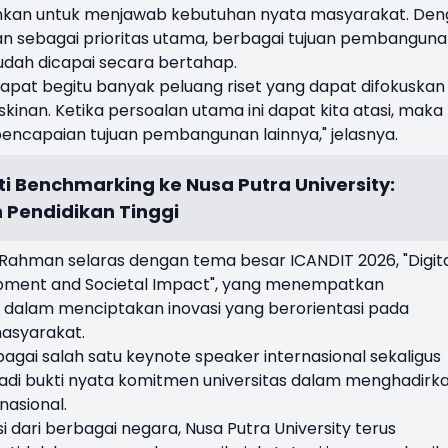
rahkan untuk menjawab kebutuhan nyata masyarakat. De
n sebagai prioritas utama, berbagai tujuan pembangun
udah dicapai secara bertahap.
terdapat begitu banyak peluang riset yang dapat difokuskan
nan. Ketika persoalan utama ini dapat kita atasi, maka
ncapaian tujuan pembangunan lainnya," jelasnya.
i Benchmarking ke Nusa Putra University:
Pendidikan Tinggi
 Rahman selaras dengan tema besar ICANDIT 2026, "Digit
lopment and Societal Impact", yang menempatkan
si dalam menciptakan inovasi yang berorientasi pada
masyarakat.
agai salah satu keynote speaker internasional sekaligus
jadi bukti nyata komitmen universitas dalam menghadirk
nasional.
 dari berbagai negara, Nusa Putra University terus