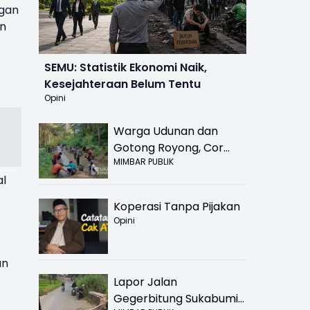
ngan
an
SEMU: Statistik Ekonomi Naik,
Kesejahteraan Belum Tentu
Opini
Warga Udunan dan
Gotong Royong, Cor
MIMBAR PUBLIK
Jalan Hancur di
al
Nyalindung Sukabumi
Koperasi Tanpa Pijakan
Opini
an
Lapor Jalan
Gegerbitung Sukabumi