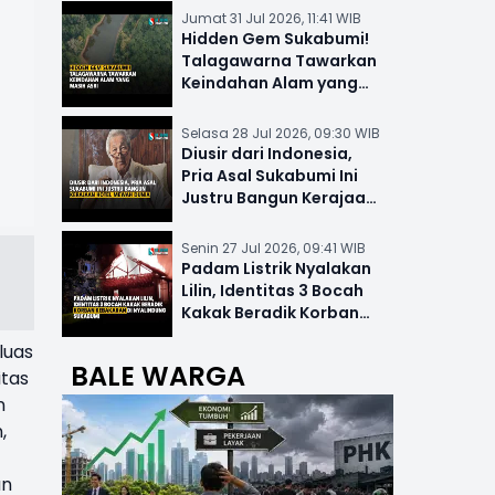
Jumat 31 Jul 2026, 11:41 WIB
Hidden Gem Sukabumi!
Talagawarna Tawarkan
Keindahan Alam yang
Masih Asri
Selasa 28 Jul 2026, 09:30 WIB
Diusir dari Indonesia,
Pria Asal Sukabumi Ini
Justru Bangun Kerajaan
Hotel Mewah Dunia
Senin 27 Jul 2026, 09:41 WIB
Padam Listrik Nyalakan
Lilin, Identitas 3 Bocah
Kakak Beradik Korban
Kebakaran di Nyalindung
luas
BALE WARGA
itas
n
,
an