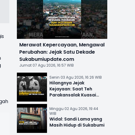
is
Merawat Kepercayaan, Mengawal
Perubahan: Jejak Satu Dekade
n
Sukabumiupdate.com
g
Jumat 07 Agu 2026, 16:57 WIB
Senin 03 Agu 2026, 16:26 WIB
Hilangnya Jejak
Kejayaan: Saat Teh
Parakansalak Kuasai
ngah
Pasar Eropa, Kini Tinggal
Sejarah
Minggu 02 Agu 2026, 19:44
WIB
Widal: Sandi Lama yang
Masih Hidup di Sukabumi