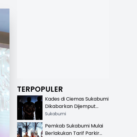
TERPOPULER
Kades di Ciemas Sukabumi
Dikabarkan Dijemput
Satnarkoba, Polisi
Sukabumi
Benarkan Ada Penindakan
Pemkab Sukabumi Mulai
Berlakukan Tarif Parkir