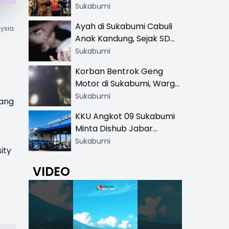
Resmi di 13 Lokasi Wisata,
Sukabumi
Petugas Pakai Rompi
Ayah di Sukabumi Cabuli
aysia
Khusus
Anak Kandung, Sejak SD
Hingga SMA
Sukabumi
Korban Bentrok Geng
Motor di Sukabumi, Warga
dan Sopir Tangki
Sukabumi
jang
Pertamina Kena Bacok
KKU Angkot 09 Sukabumi
Minta Dishub Jabar
Tertibkan Trayek Ciawi-
Sukabumi
ity
Cicurug: Ancam Mogok
Narik
VIDEO
e