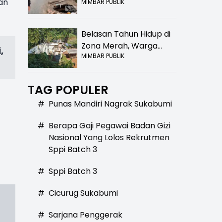
an
MIMBAR PUBLIK
Bolong! Bahaya Bagi
Pengendara
Belasan Tahun Hidup di
Zona Merah, Warga
,
MIMBAR PUBLIK
Kampung Nangewer
Purabaya Masih
Menanti Kepastian
TAG POPULER
Relokasi
#
Punas Mandiri Nagrak Sukabumi
#
Berapa Gaji Pegawai Badan Gizi
Nasional Yang Lolos Rekrutmen
Sppi Batch 3
#
Sppi Batch 3
#
Cicurug Sukabumi
#
Sarjana Penggerak