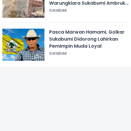
Warungkiara Sukabumi Ambruk
Saat Pengurugan
SUKABUMI
Pasca Marwan Hamami, Golkar
Sukabumi Didorong Lahirkan
Pemimpin Muda Loyal
SUKABUMI