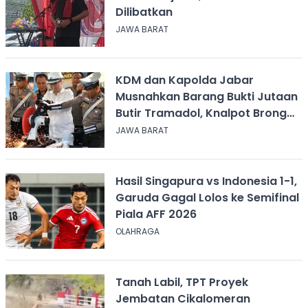
Dilibatkan
JAWA BARAT
KDM dan Kapolda Jabar
Musnahkan Barang Bukti Jutaan
Butir Tramadol, Knalpot Brong
hingga Miras
JAWA BARAT
Hasil Singapura vs Indonesia 1-1,
Garuda Gagal Lolos ke Semifinal
Piala AFF 2026
OLAHRAGA
Tanah Labil, TPT Proyek
Jembatan Cikalomeran