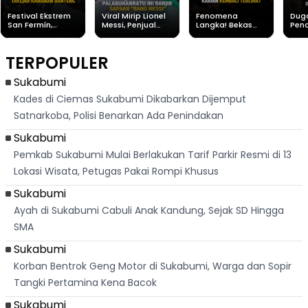
Festival Ekstrem
Viral Mirip Lionel
Fenomena
Dug
San Fermín,
Messi, Penjual
Langka! Bekas
Pen
Ribuan Orang
Cilok di
Kampung di
Heb
Berlari 875 Meter
Palabuhanratu Ini
Dasar Waduk
Sim
Dikejar Kawanan
Banjir Sapaan
Karian Kembali
Suk
TERPOPULER
Banteng
"Bang Messi"
Terlihat
Terd
Dik
Sukabumi
Kades di Ciemas Sukabumi Dikabarkan Dijemput
Satnarkoba, Polisi Benarkan Ada Penindakan
Sukabumi
Pemkab Sukabumi Mulai Berlakukan Tarif Parkir Resmi di 13
Lokasi Wisata, Petugas Pakai Rompi Khusus
Sukabumi
Ayah di Sukabumi Cabuli Anak Kandung, Sejak SD Hingga
SMA
Sukabumi
Korban Bentrok Geng Motor di Sukabumi, Warga dan Sopir
Tangki Pertamina Kena Bacok
Sukabumi