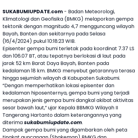
SUKABUMIUPDATE.com
- Badan Meteorologi,
Klimatologi dan Geofisika (BMKG) melaporkan gempa
tektonik dengan magnitudo 4,7 mengguncang wilayah
Bayah, Banten dan sekitarnya pada Selasa
(16/4/2024) pukul 10:18:23 WIB.
Episenter gempa bumi terletak pada koordinat 7.37 LS
dan 106.07 BT, atau tepatnya berlokasi di laut pada
jarak 52 km Barat Daya Bayah, Banten pada
kedalaman 18 km. BMKG menyebut getarannya terasa
hingga sejumlah wilayah di Kabupaten Sukabumi.
“Dengan memperhatikan lokasi episenter dan
kedalaman hiposenternya, gempa bumi yang terjadi
merupakan jenis gempa bumi dangkal akibat aktivitas
sesar bawah laut,” ujar Kepala BBMKG Wilayah II
Tangerang Hartanto dalam keterangannya yang
diterima
sukabumiupdate.com
.
Dampak gempa bumi yang digambarkan oleh peta
tingkat guncangan (Shakemap) BMKG dan