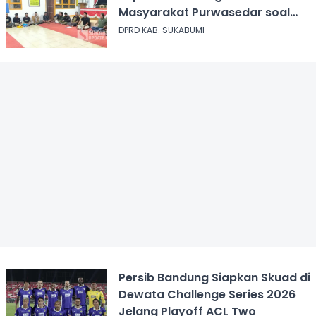
Masyarakat Purwasedar soal
Penolakan Konser Reggae
DPRD KAB. SUKABUMI
Persib Bandung Siapkan Skuad di
Dewata Challenge Series 2026
Jelang Playoff ACL Two