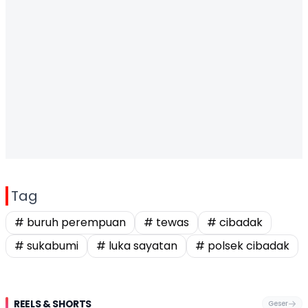
Tag
# buruh perempuan
# tewas
# cibadak
# sukabumi
# luka sayatan
# polsek cibadak
REELS & SHORTS
Geser