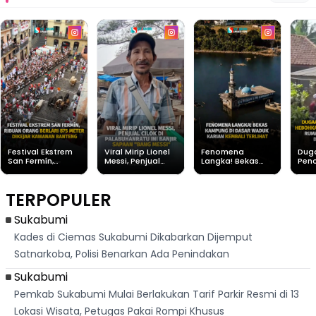
Festival Ekstrem
Viral Mirip Lionel
Fenomena
Dug
San Fermín,
Messi, Penjual
Langka! Bekas
Pen
Ribuan Orang
Cilok di
Kampung di
Heb
Berlari 875 Meter
Palabuhanratu Ini
Dasar Waduk
Sim
Dikejar Kawanan
Banjir Sapaan
Karian Kembali
Suk
TERPOPULER
Banteng
"Bang Messi"
Terlihat
Terd
Dik
Sukabumi
Kades di Ciemas Sukabumi Dikabarkan Dijemput
Satnarkoba, Polisi Benarkan Ada Penindakan
Sukabumi
Pemkab Sukabumi Mulai Berlakukan Tarif Parkir Resmi di 13
Lokasi Wisata, Petugas Pakai Rompi Khusus