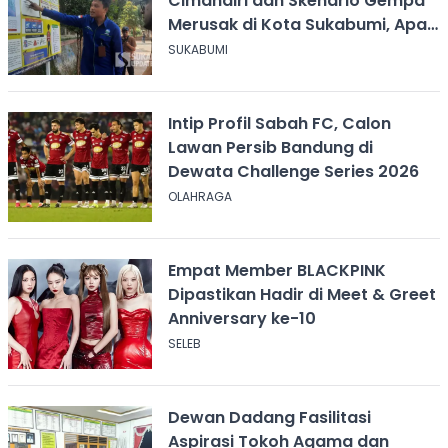
Cimandiri dan Skenario Gempa
Merusak di Kota Sukabumi, Apa
yang Harus Dilakukan?
SUKABUMI
Intip Profil Sabah FC, Calon
Lawan Persib Bandung di
Dewata Challenge Series 2026
OLAHRAGA
Empat Member BLACKPINK
Dipastikan Hadir di Meet & Greet
Anniversary ke-10
SELEB
Dewan Dadang Fasilitasi
Aspirasi Tokoh Agama dan