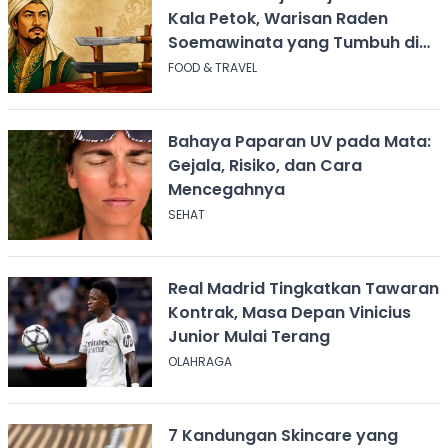
Kala Petok, Warisan Raden
Soemawinata yang Tumbuh di
Sukabumi
FOOD & TRAVEL
Bahaya Paparan UV pada Mata:
Gejala, Risiko, dan Cara
Mencegahnya
SEHAT
Real Madrid Tingkatkan Tawaran
Kontrak, Masa Depan Vinicius
Junior Mulai Terang
OLAHRAGA
7 Kandungan Skincare yang