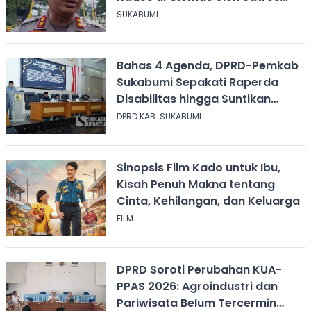
Narkoba
SUKABUMI
Bahas 4 Agenda, DPRD-Pemkab
Sukabumi Sepakati Raperda
Disabilitas hingga Suntikan
Modal Perum Pesona Wisata
DPRD KAB. SUKABUMI
Sinopsis Film Kado untuk Ibu,
Kisah Penuh Makna tentang
Cinta, Kehilangan, dan Keluarga
FILM
DPRD Soroti Perubahan KUA-
PPAS 2026: Agroindustri dan
Pariwisata Belum Tercermin