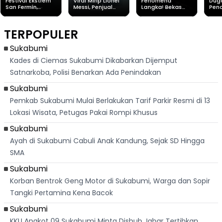
Festival Ekstrem
Viral Mirip Lionel
Fenomena
Dug
San Fermín,
Messi, Penjual
Langka! Bekas
Pen
Ribuan Orang
Cilok di
Kampung di
Heb
Berlari 875 Meter
Palabuhanratu Ini
Dasar Waduk
Sim
Dikejar Kawanan
Banjir Sapaan
Karian Kembali
Suk
TERPOPULER
Banteng
"Bang Messi"
Terlihat
Terd
Dik
Sukabumi
Kades di Ciemas Sukabumi Dikabarkan Dijemput
Satnarkoba, Polisi Benarkan Ada Penindakan
Sukabumi
Pemkab Sukabumi Mulai Berlakukan Tarif Parkir Resmi di 13
Lokasi Wisata, Petugas Pakai Rompi Khusus
Sukabumi
Ayah di Sukabumi Cabuli Anak Kandung, Sejak SD Hingga
SMA
Sukabumi
Korban Bentrok Geng Motor di Sukabumi, Warga dan Sopir
Tangki Pertamina Kena Bacok
Sukabumi
KKU Angkot 09 Sukabumi Minta Dishub Jabar Tertibkan