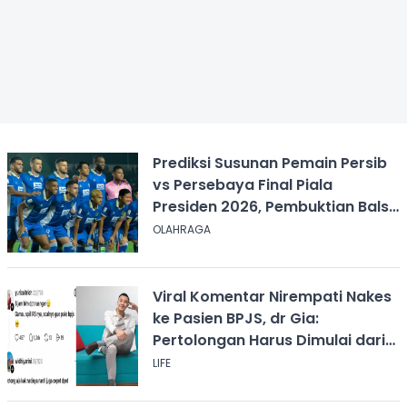
Prediksi Susunan Pemain Persib
vs Persebaya Final Piala
Presiden 2026, Pembuktian Balsa
Sekulic!
OLAHRAGA
Viral Komentar Nirempati Nakes
ke Pasien BPJS, dr Gia:
Pertolongan Harus Dimulai dari
Rasa Kemanusiaan
LIFE