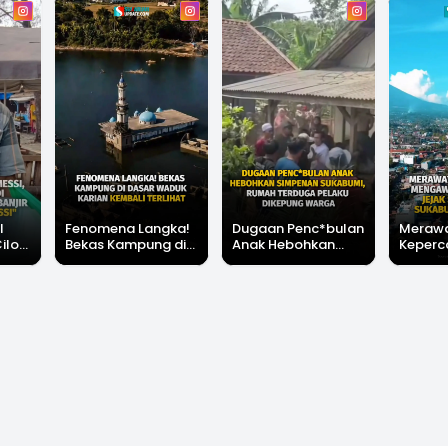
l
Fenomena Langka!
Dugaan Penc*bulan
Meraw
Cilok
Bekas Kampung di
Anak Hebohkan
Keperc
u Ini
Dasar Waduk Karian
Simpenan
Menga
"Bang
Kembali Terlihat
Sukabumi, Rumah
Peruba
Terduga Pelaku
Satu D
Dikepung Warga
Sukabu