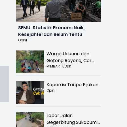
SEMU: Statistik Ekonomi Naik,
Kesejahteraan Belum Tentu
Opini
Warga Udunan dan
Gotong Royong, Cor
MIMBAR PUBLIK
Jalan Hancur di
Nyalindung Sukabumi
Koperasi Tanpa Pijakan
Opini
Lapor Jalan
Gegerbitung Sukabumi