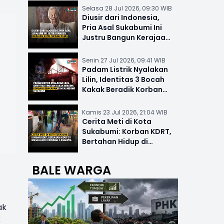
Selasa 28 Jul 2026, 09:30 WIB
Diusir dari Indonesia,
Pria Asal Sukabumi Ini
Justru Bangun Kerajaan
Hotel Mewah Dunia
Senin 27 Jul 2026, 09:41 WIB
Padam Listrik Nyalakan
Lilin, Identitas 3 Bocah
Kakak Beradik Korban
Kebakaran di Nyalindung
Kamis 23 Jul 2026, 21:04 WIB
Cerita Meti di Kota
Sukabumi: Korban KDRT,
Bertahan Hidup di
Musala-MCK Bersama 2
Anaknya
BALE WARGA
ak
k