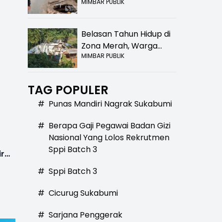
MIMBAR PUBLIK
Bolong! Bahaya Bagi
Pengendara
Belasan Tahun Hidup di
d
Zona Merah, Warga
MIMBAR PUBLIK
Kampung Nangewer
Purabaya Masih
Menanti Kepastian
TAG POPULER
Relokasi
#
Punas Mandiri Nagrak Sukabumi
#
Berapa Gaji Pegawai Badan Gizi
Nasional Yang Lolos Rekrutmen
Sppi Batch 3
ir
#
Sppi Batch 3
#
Cicurug Sukabumi
#
Sarjana Penggerak