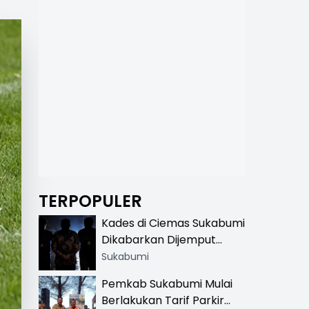
TERPOPULER
Kades di Ciemas Sukabumi
Dikabarkan Dijemput
Satnarkoba, Polisi
Sukabumi
Benarkan Ada Penindakan
Pemkab Sukabumi Mulai
Berlakukan Tarif Parkir