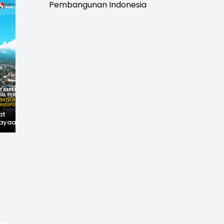
Pembangunan Indonesia
at
Hilangnya Jejak
Widal: Sandi Lama
ayaan,
Kejayaan: Saat Teh
yang Masih Hidup di
wal
Parakansalak
Sukabumi
han: Jejak
Kuasai Pasar Eropa,
ekade
Kini Tinggal Sejarah
miupdate.com