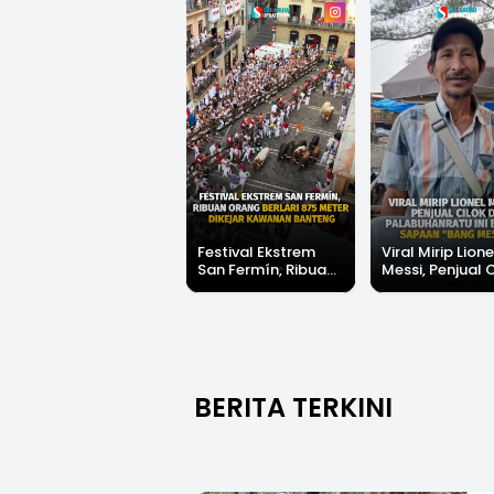
Festival Ekstrem
Viral Mirip Lione
San Fermín, Ribuan
Messi, Penjual 
Orang Berlari 875
di Palabuhanrat
Meter Dikejar
Banjir Sapaan 
Kawanan Banteng
Messi"
BERITA TERKINI