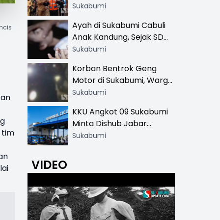
Resmi di 13 Lokasi Wisata,
Sukabumi
Petugas Pakai Rompi
Ayah di Sukabumi Cabuli
ncis
Khusus
Anak Kandung, Sejak SD
Hingga SMA
Sukabumi
Korban Bentrok Geng
Motor di Sukabumi, Warga
dan Sopir Tangki
Sukabumi
kan
Pertamina Kena Bacok
KKU Angkot 09 Sukabumi
ng
Minta Dishub Jabar
 tim
Tertibkan Trayek Ciawi-
Sukabumi
Cicurug: Ancam Mogok
an
Narik
VIDEO
lai