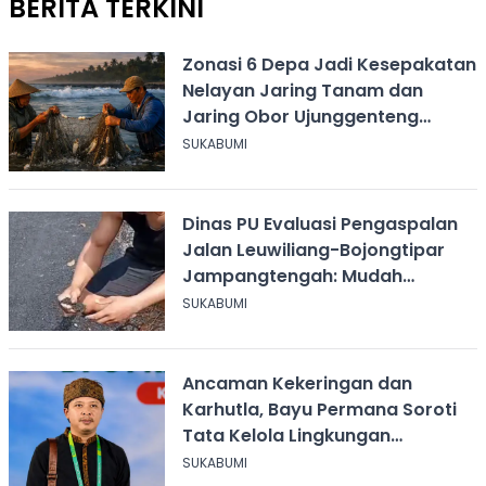
BERITA TERKINI
Zonasi 6 Depa Jadi Kesepakatan
Nelayan Jaring Tanam dan
Jaring Obor Ujunggenteng
Sukabumi
SUKABUMI
Dinas PU Evaluasi Pengaspalan
Jalan Leuwiliang-Bojongtipar
Jampangtengah: Mudah
Mengelupas
SUKABUMI
Ancaman Kekeringan dan
Karhutla, Bayu Permana Soroti
Tata Kelola Lingkungan
Sukabumi
SUKABUMI