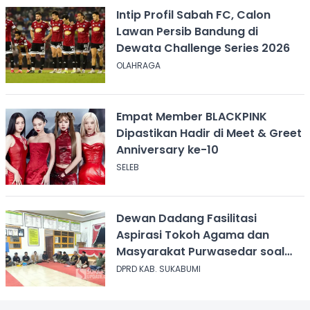
Intip Profil Sabah FC, Calon
Lawan Persib Bandung di
Dewata Challenge Series 2026
OLAHRAGA
Empat Member BLACKPINK
Dipastikan Hadir di Meet & Greet
Anniversary ke-10
SELEB
Dewan Dadang Fasilitasi
Aspirasi Tokoh Agama dan
Masyarakat Purwasedar soal
Penolakan Konser Reggae
DPRD KAB. SUKABUMI