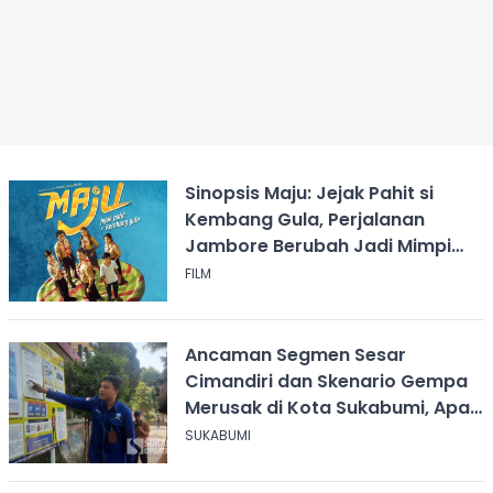
Sinopsis Maju: Jejak Pahit si
Kembang Gula, Perjalanan
Jambore Berubah Jadi Mimpi
Buruk
FILM
Ancaman Segmen Sesar
Cimandiri dan Skenario Gempa
Merusak di Kota Sukabumi, Apa
yang Harus Dilakukan?
SUKABUMI