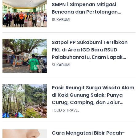
SMPN 1 Simpenan Mitigasi
Bencana dan Pertolongan
Psikologis
SUKABUMI
Satpol PP Sukabumi Tertibkan
PKL di Area IGD Baru RSUD
Palabuhanratu, Enam Lapak
Dibongkar Mandiri
SUKABUMI
Pasir Reungit Surga Wisata Alam
di Kaki Gunung Salak: Punya
Curug, Camping, dan Jalur
Pendakian
FOOD & TRAVEL
Cara Mengatasi Bibir Pecah-