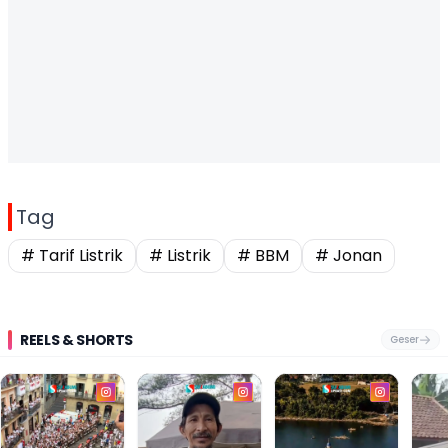
Tag
# Tarif Listrik
# Listrik
# BBM
# Jonan
REELS & SHORTS
Geser