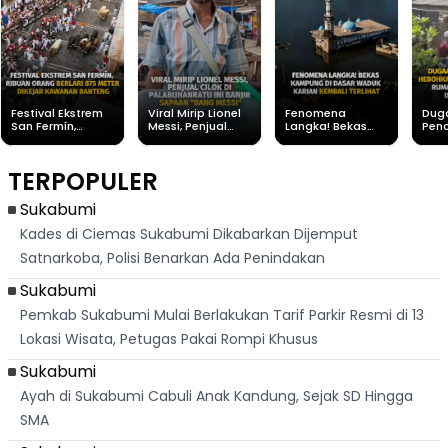
Festival Ekstrem
Viral Mirip Lionel
Fenomena
Dug
San Fermín,
Messi, Penjual
Langka! Bekas
Pen
Ribuan Orang
Cilok di
Kampung di
Heb
Berlari 875 Meter
Palabuhanratu Ini
Dasar Waduk
Sim
Dikejar Kawanan
Banjir Sapaan
Karian Kembali
Suk
TERPOPULER
Banteng
"Bang Messi"
Terlihat
Terd
Dik
Sukabumi
Kades di Ciemas Sukabumi Dikabarkan Dijemput
Satnarkoba, Polisi Benarkan Ada Penindakan
Sukabumi
Pemkab Sukabumi Mulai Berlakukan Tarif Parkir Resmi di 13
Lokasi Wisata, Petugas Pakai Rompi Khusus
Sukabumi
Ayah di Sukabumi Cabuli Anak Kandung, Sejak SD Hingga
SMA