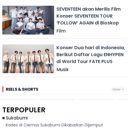
SEVENTEEN akan Merilis Film
Konser SEVENTEEN TOUR
‘FOLLOW’ AGAIN di Bioskop
Film
Konser Dua hari di Indonesia,
Berikut Daftar Lagu ENHYPEN
di World Tour FATE PLUS
Musik
REELS & SHORTS
Geser
Pantai
Suami Nikita Willy
Kakek 90 Tahun
Fest
Cikembang,
Kembali Jadi
Kibarkan Bendera
San 
Destinasi Wisata
Sorotan, Imami
Merah Putih
Rib
Asri Di Sukabumi,
Salat Jumat Di
Sambil Nyanyikan
Berl
Hanya 40 Menit
Kanada
Lagu Indonesia
Dike
TERPOPULER
Dari
Raya
Ban
Palabuhanratu
Sukabumi
Kades di Ciemas Sukabumi Dikabarkan Dijemput