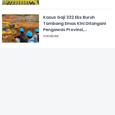
Kasus Gaji 332 Eks Buruh
Tambang Emas Kini Ditangani
Pengawas Provinsi,
Disnakertrans Sukabumi Terus
SUKABUMI
Dampingi