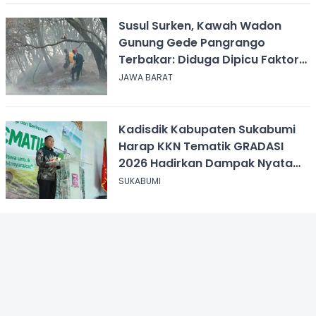
Susul Surken, Kawah Wadon
Gunung Gede Pangrango
Terbakar: Diduga Dipicu Faktor
Alam
JAWA BARAT
Kadisdik Kabupaten Sukabumi
Harap KKN Tematik GRADASI
2026 Hadirkan Dampak Nyata
bagi Masyarakat
SUKABUMI