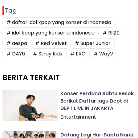
Tag
# daftar idol kpop yang konser di indonesia
# idol kpop yang konser di indonesia
# RIIZE
# aespa
# Red Velvet
# Super Junior
# DAY6
# Stray Kids
# EXO
# WayV
BERITA TERKAIT
Konser Perdana Sabtu Besok,
Berikut Daftar lagu Dept di
DEPT LIVE IN JAKARTA
Entertainment
Datang Lagi Hari Sabtu Nanti,