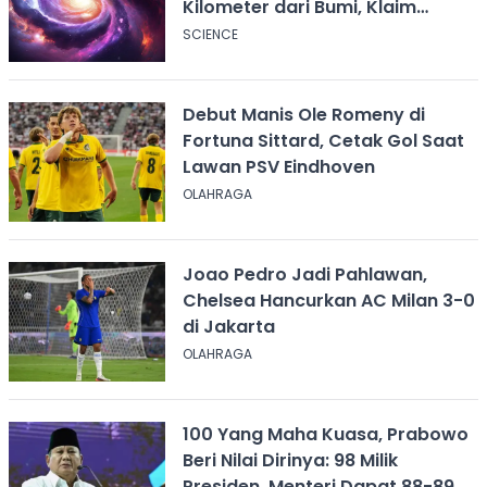
Kilometer dari Bumi, Klaim
Ilmuwan Harvard
SCIENCE
Debut Manis Ole Romeny di
Fortuna Sittard, Cetak Gol Saat
Lawan PSV Eindhoven
OLAHRAGA
Joao Pedro Jadi Pahlawan,
Chelsea Hancurkan AC Milan 3-0
di Jakarta
OLAHRAGA
100 Yang Maha Kuasa, Prabowo
Beri Nilai Dirinya: 98 Milik
Presiden, Menteri Dapat 88-89