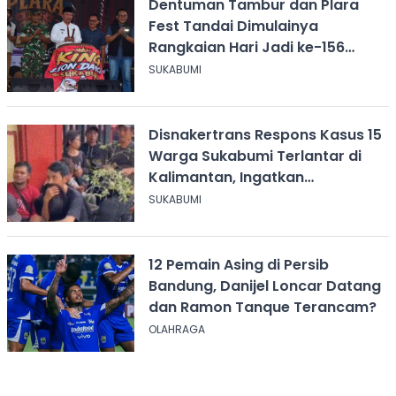
Dentuman Tambur dan Plara
Fest Tandai Dimulainya
Rangkaian Hari Jadi ke-156
Kabupaten Sukabumi
SUKABUMI
Disnakertrans Respons Kasus 15
Warga Sukabumi Terlantar di
Kalimantan, Ingatkan
Pentingnya Perjanjian Kerja
SUKABUMI
12 Pemain Asing di Persib
Bandung, Danijel Loncar Datang
dan Ramon Tanque Terancam?
OLAHRAGA