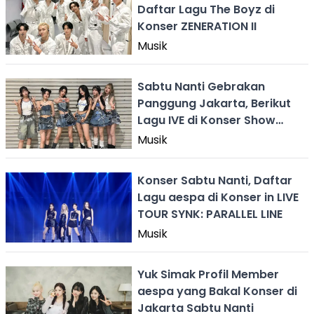
Daftar Lagu The Boyz di
Konser ZENERATION II
Musik
Sabtu Nanti Gebrakan
Panggung Jakarta, Berikut
Lagu IVE di Konser Show
What I Have
Musik
Konser Sabtu Nanti, Daftar
Lagu aespa di Konser in LIVE
TOUR SYNK: PARALLEL LINE
Musik
Yuk Simak Profil Member
aespa yang Bakal Konser di
Jakarta Sabtu Nanti